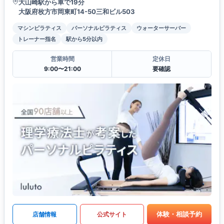
大山崎駅から車で19分
大阪府枚方市岡東町14-50三和ビル503
マシンピラティス
パーソナルピラティス
ウォーターサーバー
トレーナー指名
駅から5分以内
営業時間
定休日
9:00〜21:00
要確認
体験・相談予約
店舗情報
公式サイト