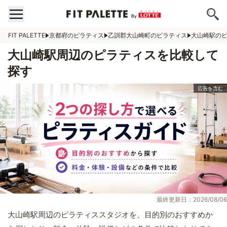
FIT PALETTE
京都府のピラティス
乙訓郡大山崎町のピラティス
大山崎駅の
大山崎駅周辺のピラティスを比較して
探す
最終更新日：2026/08/06
大山崎駅周辺のピラティススタジオを、目的別のおすすめか