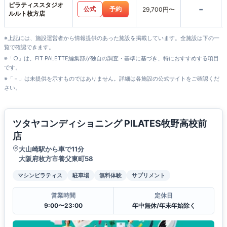
ピラティススタジオ
-
公式
予約
29,700円〜
ルルト枚方店
※上記には、施設運営者から情報提供のあった施設を掲載しています。全施設は下の一
覧で確認できます。
※「○」は、FIT PALETTE編集部が独自の調査・基準に基づき、特におすすめする項目
です。
※「－」は未提供を示すものではありません。詳細は各施設の公式サイトをご確認くだ
さい。
ツタヤコンディショニング PILATES牧野高校前
店
大山崎駅から車で11分
大阪府枚方市養父東町58
マシンピラティス
駐車場
無料体験
サプリメント
営業時間
定休日
9:00〜23:00
年中無休/年末年始除く