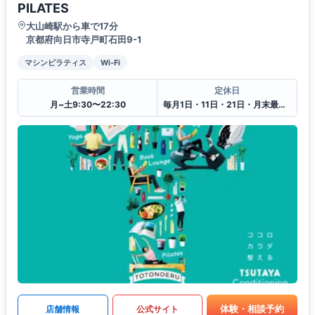
PILATES
大山崎駅から車で17分
京都府向日市寺戸町石田9-1
マシンピラティス
Wi-Fi
営業時間
定休日
月~土9:30〜22:30
毎月1日・11日・21日・月末最終日（月末月初2日連続）、お盆、年末年始
体験・相談予約
店舗情報
公式サイト