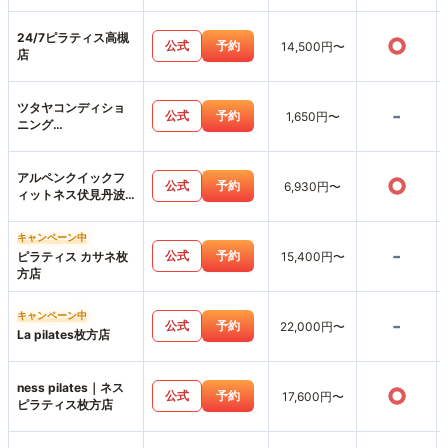
24/7ピラティス高槻
○
公式
予約
14,500円〜
店
ツタヤコンディショ
-
公式
予約
1,650円〜
ニング
PILATESPINOS
PILATES
アルペンクイックフ
○
公式
予約
6,930円〜
ィットネス伏見丹波
橋店
キャンペーン中
-
公式
予約
ピラティス カサネ枚
15,400円〜
方店
キャンペーン中
-
公式
予約
22,000円〜
La pilates枚方店
ness pilates｜ネス
○
公式
予約
17,600円〜
ピラティス枚方店