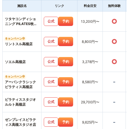
施設名
リンク
料金目安
無料体験
ツタヤコンディショ
○
公式
予約
13,200円〜
ニング PILATES牧野
高校前店
キャンペーン中
○
公式
予約
8,800円〜
リントスル高槻店
○
公式
予約
ソエル高槻店
3,278円〜
キャンペーン中
-
公式
予約
アーバンクラシック
8,580円〜
ピラティス高槻店
ピラティススタジオ
-
公式
予約
29,700円〜
ルルト高槻店
ゼンプレイスピラテ
-
公式
予約
9,625円〜
ィス高槻スタジオ店