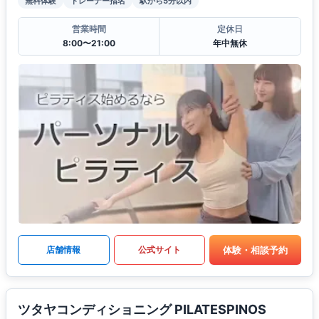
無料体験
トレーナー指名
駅から5分以内
営業時間
定休日
8:00〜21:00
年中無休
体験・相談予約
店舗情報
公式サイト
ツタヤコンディショニング PILATESPINOS