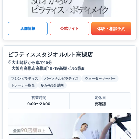
体験・相談予約
店舗情報
公式サイト
ピラティススタジオ ルルト高槻店
大山崎駅から車で15分
大阪府高槻市高槻町16-19高槻ビル3階B
マシンピラティス
パーソナルピラティス
ウォーターサーバー
トレーナー指名
駅から5分以内
営業時間
定休日
9:00〜21:00
要確認