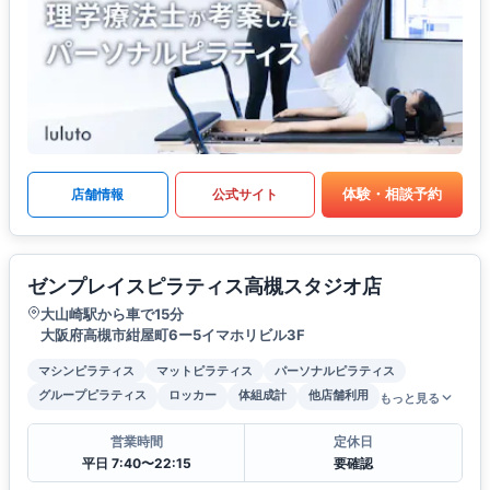
体験・相談予約
店舗情報
公式サイト
ゼンプレイスピラティス高槻スタジオ店
大山崎駅から車で15分
大阪府高槻市紺屋町6ー5イマホリビル3F
マシンピラティス
マットピラティス
パーソナルピラティス
グループピラティス
ロッカー
体組成計
他店舗利用
もっと見る
営業時間
定休日
平日 7:40〜22:15
要確認