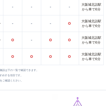
大阪城北詰駅
-
-
-
-
から車で6分
大阪城北詰駅
〜
-
-
-
○
から車で6分
大阪城北詰駅
〜
○
-
○
○
から車で6分
大阪城北詰駅
○
○
○
○
から車で6分
全施設は下の一覧で確認できます。
すすめする項目です。
をご確認ください。