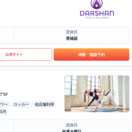
定休日
要確認
体験・相談予約
公式サイト
グ5F
ワー
ロッカー
他店舗利用
以内
定休日
毎週水曜日