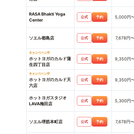
RASA Bhakti Yoga
5,000円
公式
予約
Center
ソエル都島店
7,678円
公式
予約
キャンペーン中
ホットヨガのカルド蒲
9,350円
公式
予約
生四丁目店
キャンペーン中
ホットヨガのカルド天
9,350円
公式
予約
六店
ホットヨガスタジオ
5,300円
公式
予約
LAVA梅田店
ソエル堺筋本町店
7,678円
公式
予約