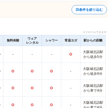
条件を絞り込む
スクロールできます 
ウェア
無料体験
シャワー
常温ヨガ
駅からの距離
レンタル
大阪城北詰駅
〜
-
-
-
○
から徒歩5分
大阪城北詰駅
〜
○
○
○
-
から徒歩9分
大阪城北詰駅
〜
○
○
○
-
から車で4分
大阪城北詰駅
〜
○
○
○
-
から車で4分