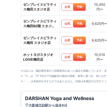
ゼンプレイスピラティ
10,450
公式
予約
ス梅田スタジオ店
円〜
ゼンプレイスピラティ
9,625円
公式
予約
ス梅田B2階 スタジオ
店
ゼンプレイスピラティ
9,625円
公式
予約
ス梅田 スタジオ店
ホットヨガスタジオ
10,010
公式
予約
LOIVE梅田店
円〜
※上記には、施設運営者から情報提供のあった施設を掲載しています。
※「○」は、FIT PALETTE編集部が独自の調査・基準に基づき、特にお
※「－」は未提供を示すものではありません。詳細は各施設の公式サイト
DARSHAN Yoga and Wellness
大阪城北詰駅から徒歩5分