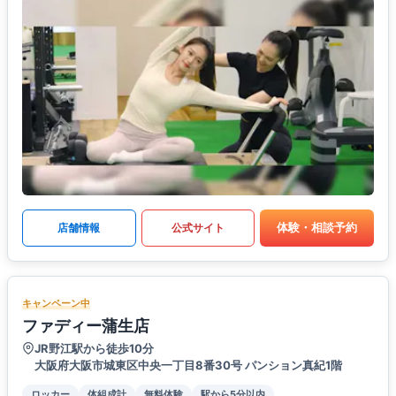
体験・相談予約
店舗情報
公式サイト
キャンペーン中
ファディー蒲生店
JR野江駅から徒歩10分
大阪府大阪市城東区中央一丁目8番30号 パンション真紀1階
ロッカー
体組成計
無料体験
駅から5分以内