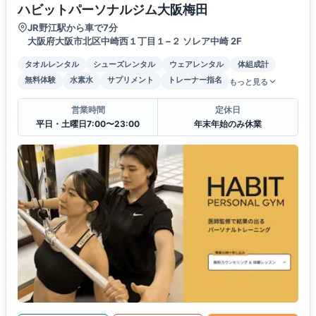
ハビットパーソナルジム大阪梅田
JR野江駅から車で7分
大阪府大阪市北区中崎西１丁目１−２ ソレア中崎 2F
タオルレンタル
シューズレンタル
ウェアレンタル
体組成計
無料体験
水素水
サプリメント
トレーナー指名
もっと見る
営業時間
定休日
平日・土曜日7:00〜23:00
年末年始のみ休業