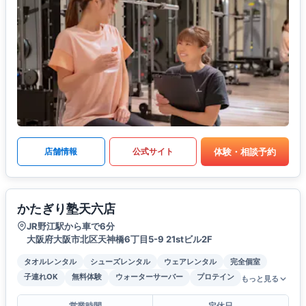
体験・相談予約
店舗情報
公式サイト
かたぎり塾天六店
JR野江駅から車で6分
大阪府大阪市北区天神橋6丁目5-9 21stビル2F
タオルレンタル
シューズレンタル
ウェアレンタル
完全個室
子連れOK
無料体験
ウォーターサーバー
プロテイン
もっと見る
営業時間
定休日