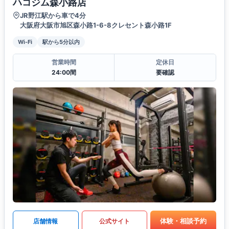
ハコジム森小路店
JR野江駅から車で4分
大阪府大阪市旭区森小路1-6-8クレセント森小路1F
Wi-Fi
駅から5分以内
営業時間
定休日
24:00間
要確認
体験・相談予約
店舗情報
公式サイト