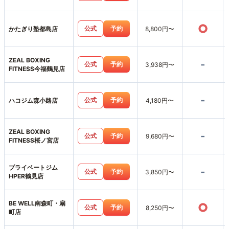
○
公式
予約
かたぎり塾都島店
8,800円〜
ZEAL BOXING
-
公式
予約
3,938円〜
FITNESS今福鶴見店
-
公式
予約
ハコジム森小路店
4,180円〜
ZEAL BOXING
-
公式
予約
9,680円〜
FITNESS桜ノ宮店
プライベートジム
-
公式
予約
3,850円〜
HPER鶴見店
BE WELL南森町・扇
○
公式
予約
8,250円〜
町店