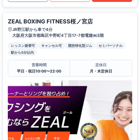
ZEAL BOXING FITNESS桜ノ宮店
JR野江駅から車で4分
大阪府大阪市都島区中野町4丁目17-7都電建㈱3階
レッスン振替可
キャンセル可
競技特化型ジム
セミパーソナル
駅から5分以内
営業時間
定休日
平日・祝日10:00〜22:00
月・木定休日