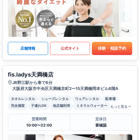
体験・相談予約
店舗情報
公式サイト
fis.ladys天満橋店
JR野江駅から車で6分
大阪府大阪市中央区天満橋京町2ー15天満橋岡本ビル8階A
タオルレンタル
シューズレンタル
ウェアレンタル
駐車場
完全個室
子連れOK
他店舗利用
ミネラルウォーター
もっと見る
営業時間
定休日
10:00〜22:00
要確認