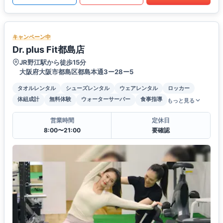
キャンペーン中
Dr. plus Fit都島店
JR野江駅から徒歩15分
大阪府大阪市都島区都島本通3ー28ー5
タオルレンタル
シューズレンタル
ウェアレンタル
ロッカー
体組成計
無料体験
ウォーターサーバー
食事指導
もっと見る
営業時間
定休日
8:00〜21:00
要確認