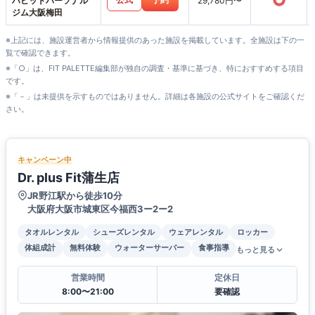
○
ハビットパーソナル
29,780円〜
ジム大阪梅田
※上記には、施設運営者から情報提供のあった施設を掲載しています。全施設は下の一
覧で確認できます。
※「○」は、FIT PALETTE編集部が独自の調査・基準に基づき、特におすすめする項目
です。
※「－」は未提供を示すものではありません。詳細は各施設の公式サイトをご確認くだ
さい。
キャンペーン中
Dr. plus Fit蒲生店
JR野江駅から徒歩10分
大阪府大阪市城東区今福西3ー2ー2
タオルレンタル
シューズレンタル
ウェアレンタル
ロッカー
体組成計
無料体験
ウォーターサーバー
食事指導
もっと見る
営業時間
定休日
8:00〜21:00
要確認