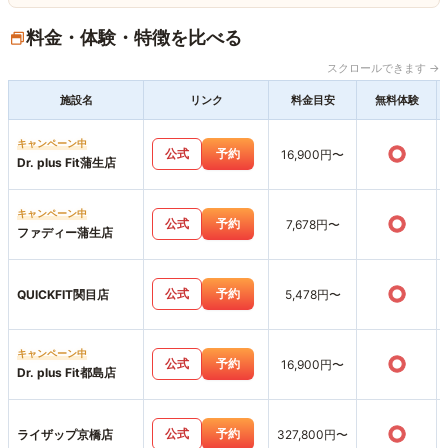
料金・体験・特徴を比べる
スクロールできます →
施設名
リンク
料金目安
無料体験
キャンペーン中
○
公式
予約
16,900円〜
Dr. plus Fit蒲生店
キャンペーン中
○
公式
予約
7,678円〜
ファディー蒲生店
○
公式
予約
QUICKFIT関目店
5,478円〜
キャンペーン中
○
公式
予約
16,900円〜
Dr. plus Fit都島店
○
公式
予約
ライザップ京橋店
327,800円〜