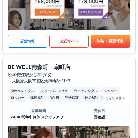
体験・相談予約
店舗情報
公式サイト
BE WELL南森町・扇町店
JR野江駅から車で6分
大阪府大阪市北区天神橋3−11−7
タオルレンタル
シューズレンタル
ウェアレンタル
シャワー
ロッカー
体組成計
Wi-Fi
完全個室
他店舗利用
もっと見る
営業時間
定休日
24:00間年中無休 スタッフアワー(11:00〜22:00)
要確認