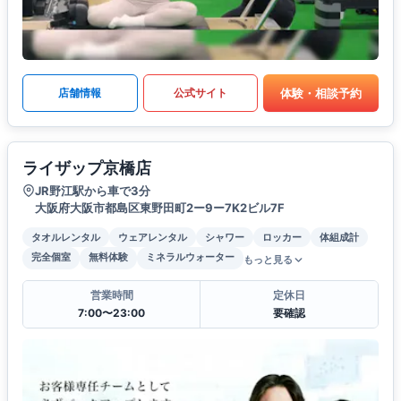
体験・相談予約
店舗情報
公式サイト
ライザップ京橋店
JR野江駅から車で3分
大阪府大阪市都島区東野田町2ー9ー7K2ビル7F
タオルレンタル
ウェアレンタル
シャワー
ロッカー
体組成計
完全個室
無料体験
ミネラルウォーター
もっと見る
営業時間
定休日
7:00〜23:00
要確認