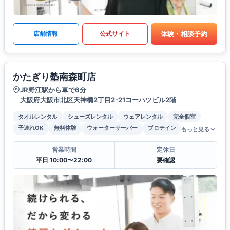
体験・相談予約
店舗情報
公式サイト
かたぎり塾南森町店
JR野江駅から車で6分
大阪府大阪市北区天神橋2丁目2-21コーハツビル2階
タオルレンタル
シューズレンタル
ウェアレンタル
完全個室
子連れOK
無料体験
ウォーターサーバー
プロテイン
もっと見る
営業時間
定休日
平日 10:00〜22:00
要確認