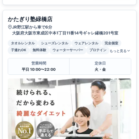
かたぎり塾緑橋店
JR野江駅から車で6分
大阪府大阪市東成区中本1丁目11番14号ギャレ縁橋201号室
タオルレンタル
シューズレンタル
ウェアレンタル
完全個室
子連れOK
無料体験
ウォーターサーバー
プロテイン
もっと見る
営業時間
定休日
平日 10:00〜22:00
火・金