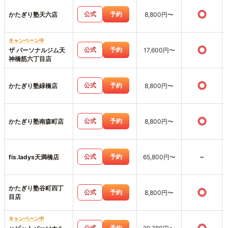
○
公式
予約
かたぎり塾天六店
8,800円〜
キャンペーン中
○
公式
予約
ザ パーソナルジム天
17,600円〜
神橋筋六丁目店
○
公式
予約
かたぎり塾緑橋店
8,800円〜
○
公式
予約
かたぎり塾南森町店
8,800円〜
-
公式
予約
fis.ladys天満橋店
65,800円〜
かたぎり塾谷町四丁
○
公式
予約
8,800円〜
目店
キャンペーン中
公式
予約