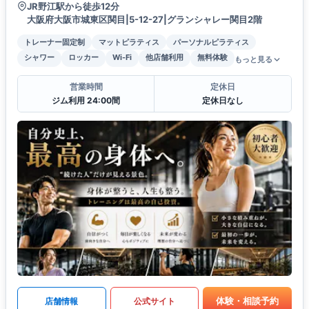
JR野江駅から徒歩12分
大阪府大阪市城東区関目|5-12-27|グランシャレー関目2階
トレーナー固定制
マットピラティス
パーソナルピラティス
シャワー
ロッカー
Wi-Fi
他店舗利用
無料体験
もっと見る
営業時間
定休日
ジム利用 24:00間
定休日なし
体験・相談予約
店舗情報
公式サイト