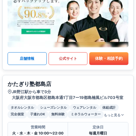
体験・相談予約
店舗情報
公式サイト
かたぎり塾都島店
JR野江駅から車で3分
大阪府大阪市都島区都島本通1丁目7ー19都島楠風ビル703号室
タオルレンタル
シューズレンタル
ウェアレンタル
体組成計
完全個室
子連れOK
無料体験
ミネラルウォーター
もっと見る
営業時間
定休日
火・水・木・金 10:00〜22:00
毎週月曜日