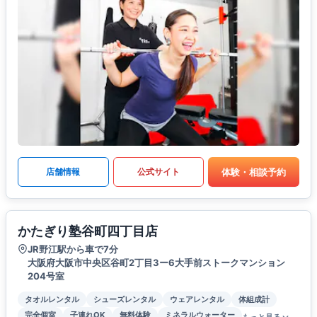
体験・相談予約
店舗情報
公式サイト
かたぎり塾谷町四丁目店
JR野江駅から車で7分
大阪府大阪市中央区谷町2丁目3ー6大手前ストークマンション
204号室
タオルレンタル
シューズレンタル
ウェアレンタル
体組成計
完全個室
子連れOK
無料体験
ミネラルウォーター