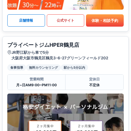
体験・相談予約
店舗情報
公式サイト
プライベートジムHPER鶴見店
JR野江駅から車で5分
大阪府大阪市鶴見区鶴見3-6-27グリーンフィールド202
食事指導
無料カウンセリング
駅から5分以内
営業時間
定休日
月~日AM9:00~PM11:00
不定休