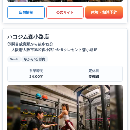
体験・相談予約
店舗情報
公式サイト
ハコジム森小路店
関目成育駅から徒歩12分
大阪府大阪市旭区森小路1-6-8クレセント森小路1F
Wi-Fi
駅から5分以内
営業時間
定休日
24:00間
要確認