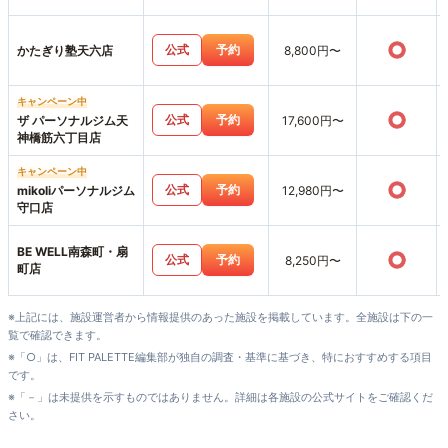
○
公式
予約
かたぎり塾天六店
8,800円〜
キャンペーン中
○
公式
予約
ザ パーソナルジム天
17,600円〜
神橋筋六丁目店
キャンペーン中
○
公式
予約
mikoliパーソナルジム
12,980円〜
守口店
BE WELL南森町・扇
○
公式
予約
8,250円〜
町店
※上記には、施設運営者から情報提供のあった施設を掲載しています。全施設は下の一
覧で確認できます。
※「○」は、FIT PALETTE編集部が独自の調査・基準に基づき、特におすすめする項目
です。
※「－」は未提供を示すものではありません。詳細は各施設の公式サイトをご確認くだ
さい。