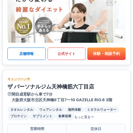
体験・相談予約
店舗情報
公式サイト
キャンペーン中
ザ パーソナルジム天神橋筋六丁目店
関目成育駅から車で7分
大阪府大阪市北区天神橋6丁目7ー10 GAZELLE RIO.6 3階
タオルレンタル
ウェアレンタル
無料体験
ミネラルウォーター
プロテイン
サプリメント
食事指導
もっと見る
営業時間
定休日