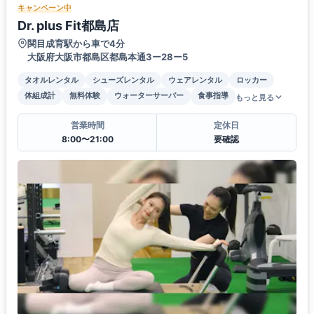
キャンペーン中
Dr. plus Fit都島店
関目成育駅から車で4分
大阪府大阪市都島区都島本通3ー28ー5
タオルレンタル
シューズレンタル
ウェアレンタル
ロッカー
体組成計
無料体験
ウォーターサーバー
食事指導
もっと見る
営業時間
定休日
8:00〜21:00
要確認