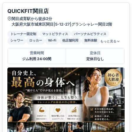
QUICKFIT関目店
関目成育駅から徒歩2分
大阪府大阪市城東区関目|5-12-27|グランシャレー関目2階
トレーナー固定制
マットピラティス
パーソナルピラティス
シャワー
ロッカー
Wi-Fi
他店舗利用
無料体験
もっと見る
営業時間
定休日
ジム利用 24:00間
定休日なし