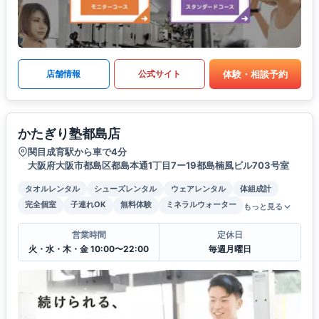
体験・相談予約
店舗情報
公式サイト
かたぎり塾都島店
関目成育駅から車で4分
大阪府大阪市都島区都島本通1丁目7ー19都島楠風ビル703号室
タオルレンタル
シューズレンタル
ウェアレンタル
体組成計
完全個室
子連れOK
無料体験
ミネラルウォーター
もっと見る
営業時間
定休日
火・水・木・金 10:00〜22:00
毎週月曜日