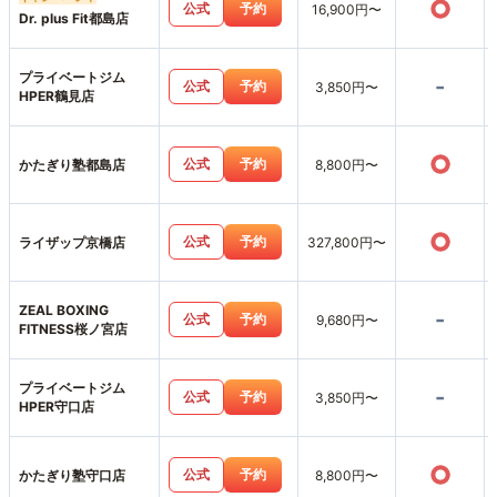
○
公式
予約
16,900円〜
Dr. plus Fit都島店
プライベートジム
-
公式
予約
3,850円〜
HPER鶴見店
○
公式
予約
かたぎり塾都島店
8,800円〜
○
公式
予約
ライザップ京橋店
327,800円〜
ZEAL BOXING
-
公式
予約
9,680円〜
FITNESS桜ノ宮店
プライベートジム
-
公式
予約
3,850円〜
HPER守口店
○
公式
予約
かたぎり塾守口店
8,800円〜