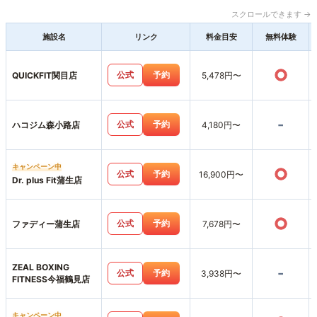
スクロールできます →
施設名
リンク
料金目安
無料体験
○
公式
予約
QUICKFIT関目店
5,478円〜
-
公式
予約
ハコジム森小路店
4,180円〜
キャンペーン中
○
公式
予約
16,900円〜
Dr. plus Fit蒲生店
○
公式
予約
ファディー蒲生店
7,678円〜
ZEAL BOXING
-
公式
予約
3,938円〜
FITNESS今福鶴見店
キャンペーン中