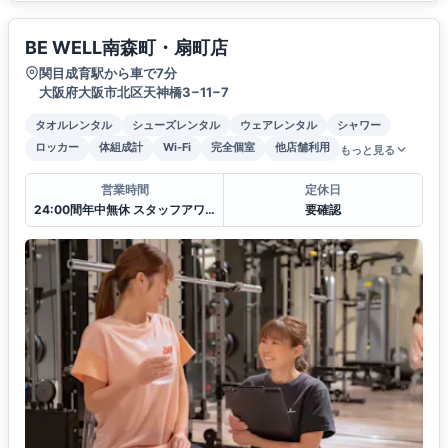
BE WELL南森町・扇町店
関目成育駅から車で7分
大阪府大阪市北区天神橋3−11−7
タオルレンタル
シューズレンタル
ウェアレンタル
シャワー
ロッカー
体組成計
Wi-Fi
完全個室
他店舗利用
もっと見る
営業時間
定休日
24:00間年中無休 スタッフアワー(11:00〜22:00)
要確認