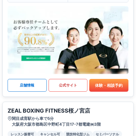
体験・相談予約
店舗情報
公式サイト
ZEAL BOXING FITNESS桜ノ宮店
関目成育駅から車で5分
大阪府大阪市都島区中野町4丁目17-7都電建㈱3階
レッスン振替可
キャンセル可
競技特化型ジム
セミパーソナル