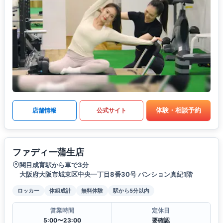
体験・相談予約
店舗情報
公式サイト
ファディー蒲生店
関目成育駅から車で3分
大阪府大阪市城東区中央一丁目8番30号 パンション真紀1階
ロッカー
体組成計
無料体験
駅から5分以内
営業時間
定休日
5:00〜23:00
要確認