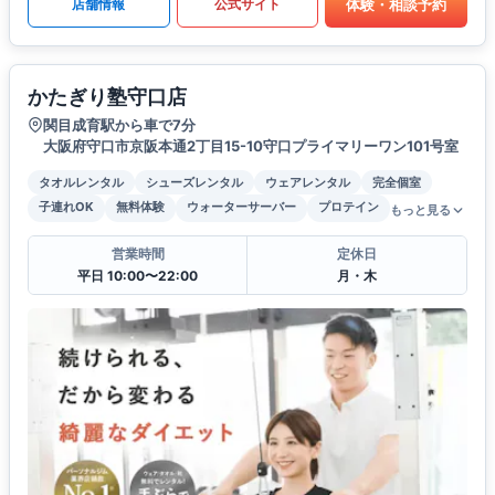
体験・相談予約
店舗情報
公式サイト
かたぎり塾守口店
関目成育駅から車で7分
大阪府守口市京阪本通2丁目15-10守口プライマリーワン101号室
タオルレンタル
シューズレンタル
ウェアレンタル
完全個室
子連れOK
無料体験
ウォーターサーバー
プロテイン
もっと見る
営業時間
定休日
平日 10:00〜22:00
月・木