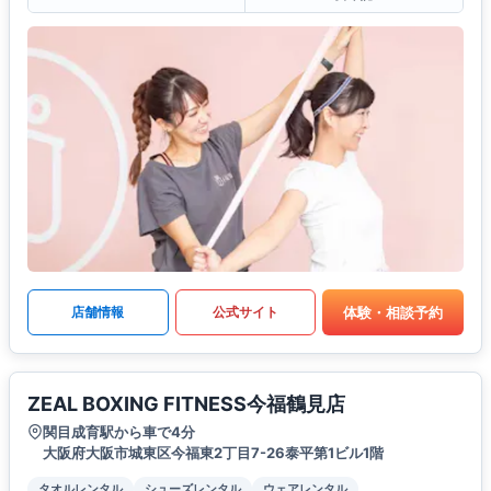
体験・相談予約
店舗情報
公式サイト
ZEAL BOXING FITNESS今福鶴見店
関目成育駅から車で4分
大阪府大阪市城東区今福東2丁目7-26泰平第1ビル1階
タオルレンタル
シューズレンタル
ウェアレンタル