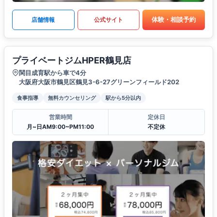
体験・相談予約
店舗情報
公式サイト
プライベートジムHPER鶴見店
関目成育駅から車で4分
大阪府大阪市鶴見区鶴見3-6-27グリーンフィールド202
食事指導
無料カウンセリング
駅から5分以内
営業時間
定休日
月~日AM9:00~PM11:00
不定休