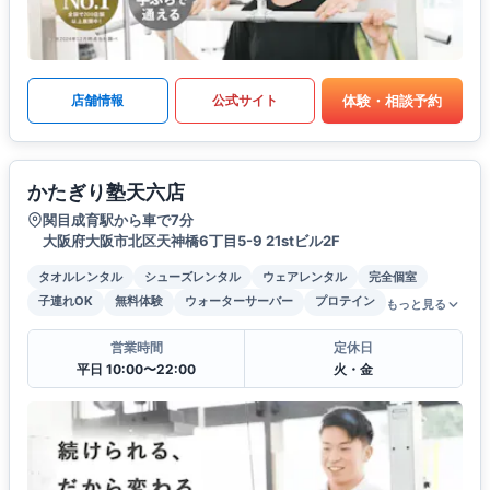
体験・相談予約
店舗情報
公式サイト
かたぎり塾天六店
関目成育駅から車で7分
大阪府大阪市北区天神橋6丁目5-9 21stビル2F
タオルレンタル
シューズレンタル
ウェアレンタル
完全個室
子連れOK
無料体験
ウォーターサーバー
プロテイン
もっと見る
営業時間
定休日
平日 10:00〜22:00
火・金