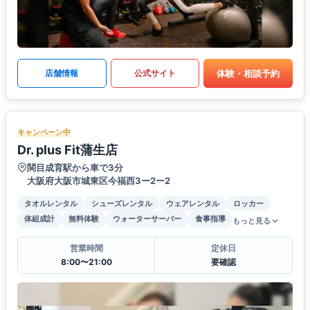
体験・相談予約
店舗情報
公式サイト
キャンペーン中
Dr. plus Fit蒲生店
関目成育駅から車で3分
大阪府大阪市城東区今福西3ー2ー2
タオルレンタル
シューズレンタル
ウェアレンタル
ロッカー
体組成計
無料体験
ウォーターサーバー
食事指導
もっと見る
営業時間
定休日
8:00〜21:00
要確認