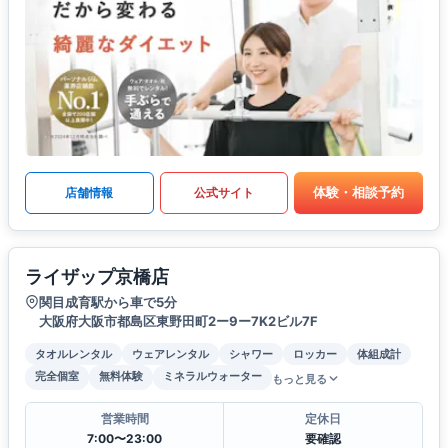
体験・相談予約
店舗情報
公式サイト
ライザップ京橋店
関目成育駅から車で5分
大阪府大阪市都島区東野田町2ー9ー7K2ビル7F
タオルレンタル
ウェアレンタル
シャワー
ロッカー
体組成計
完全個室
無料体験
ミネラルウォーター
もっと見る
営業時間
定休日
7:00〜23:00
要確認