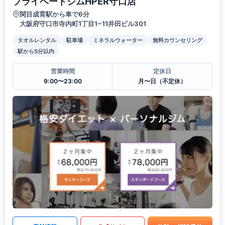
プライベートジムHPER守口店
関目成育駅から車で6分
大阪府守口市寺内町1丁目1−11井田ビル301
タオルレンタル
駐車場
ミネラルウォーター
無料カウンセリング
駅から5分以内
営業時間
定休日
9:00〜23:00
月〜日（不定休）