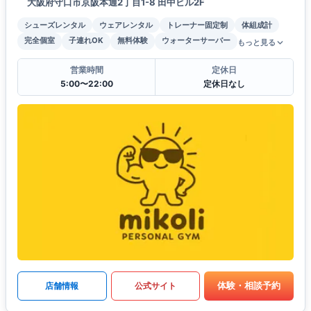
大阪府守口市京阪本通2丁目1-8 田中ビル2F
シューズレンタル
ウェアレンタル
トレーナー固定制
体組成計
完全個室
子連れOK
無料体験
ウォーターサーバー
もっと見る
営業時間
定休日
5:00〜22:00
定休日なし
体験・相談予約
店舗情報
公式サイト