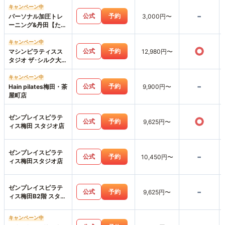
キャンペーン中
-
公式
予約
パーソナル加圧トレ
3,000円〜
ーニング&丹田【たん
でん】波動整体スタ
ジオHearts227-ハー
キャンペーン中
○
ツニニナナ-
公式
予約
マシンピラティスス
12,980円〜
タジオ ザ･シルク大阪
梅田店
キャンペーン中
-
公式
予約
Hain pilates梅田・茶
9,900円〜
屋町店
ゼンプレイスピラテ
○
公式
予約
9,625円〜
ィス梅田 スタジオ店
ゼンプレイスピラテ
-
公式
予約
10,450円〜
ィス梅田スタジオ店
ゼンプレイスピラテ
-
公式
予約
9,625円〜
ィス梅田B2階 スタジ
オ店
キャンペーン中