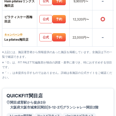
-
公式
予約
Hain pilatesリンクス
9,900円〜
梅田店
ピラティスケー西梅
○
公式
予約
12,320円〜
田店
キャンペーン中
-
公式
予約
22,000円〜
La pilates梅田店
※上記には、施設運営者から情報提供のあった施設を掲載しています。全施設は下の一
覧で確認できます。
※「○」は、FIT PALETTE編集部が独自の調査・基準に基づき、特におすすめする項目
です。
※「－」は未提供を示すものではありません。詳細は各施設の公式サイトをご確認くだ
さい。
QUICKFIT関目店
関目成育駅から徒歩2分
大阪府大阪市城東区関目|5-12-27|グランシャレー関目2階
トレーナー固定制
マットピラティス
パーソナルピラティス