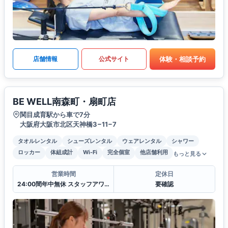
体験・相談予約
店舗情報
公式サイト
BE WELL南森町・扇町店
関目成育駅から車で7分
大阪府大阪市北区天神橋3−11−7
タオルレンタル
シューズレンタル
ウェアレンタル
シャワー
ロッカー
体組成計
Wi-Fi
完全個室
他店舗利用
もっと見る
営業時間
定休日
24:00間年中無休 スタッフアワー(11:00〜22:00)
要確認