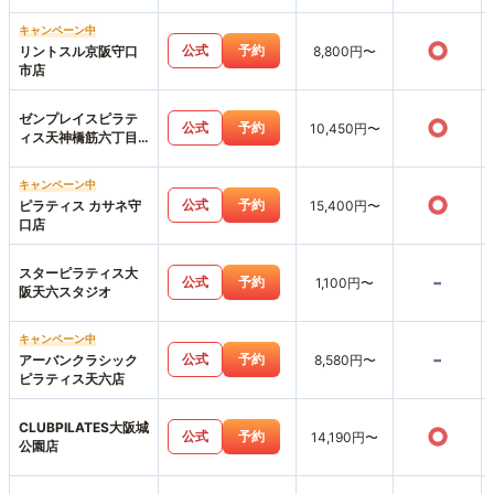
キャンペーン中
○
公式
予約
リントスル京阪守口
8,800円〜
市店
ゼンプレイスピラテ
○
公式
予約
10,450円〜
ィス天神橋筋六丁目
スタジオ店
キャンペーン中
○
公式
予約
ピラティス カサネ守
15,400円〜
口店
スターピラティス大
-
公式
予約
1,100円〜
阪天六スタジオ
キャンペーン中
-
公式
予約
アーバンクラシック
8,580円〜
ピラティス天六店
CLUBPILATES大阪城
○
公式
予約
14,190円〜
公園店