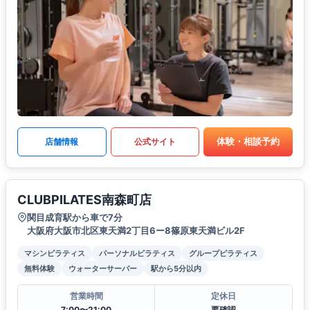
体験・相談予約
店舗情報
公式サイト
CLUBPILATES南森町店
関目成育駅から車で7分
大阪府大阪市北区東天満2丁目6ー8篠原東天満ビル2F
マシンピラティス
パーソナルピラティス
グループピラティス
無料体験
ウォーターサーバー
駅から5分以内
営業時間
定休日
7:00〜21:00
要確認