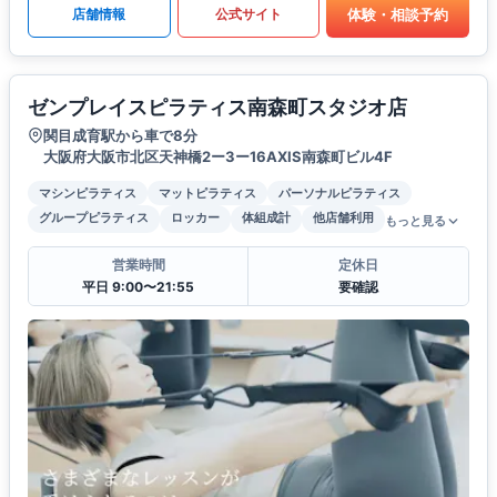
体験・相談予約
店舗情報
公式サイト
ゼンプレイスピラティス南森町スタジオ店
関目成育駅から車で8分
大阪府大阪市北区天神橋2ー3ー16AXIS南森町ビル4F
マシンピラティス
マットピラティス
パーソナルピラティス
グループピラティス
ロッカー
体組成計
他店舗利用
もっと見る
営業時間
定休日
平日 9:00〜21:55
要確認