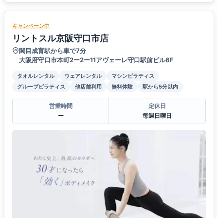
キャンペーン中
リントスル京阪守口市店
関目成育駅から車で7分
大阪府守口市本町2ー2ー11アヴェーレ守口駅前ビル6F
タオルレンタル
ウェアレンタル
マシンピラティス
グループピラティス
他店舗利用
無料体験
駅から5分以内
営業時間
定休日
ー
毎週日曜日