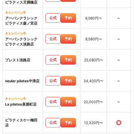
ピラティス天満橋店
キャンペーン中
-
公式
予約
アーバンクラシック
8,580円〜
ピラティス森ノ宮店
キャンペーン中
-
公式
予約
アーバンクラシック
8,580円〜
ピラティス淡路店
-
公式
予約
ブレスト淡路店
25,080円〜
-
公式
予約
neuler pilates中津店
34,400円〜
キャンペーン中
-
公式
予約
22,000円〜
La pilates茶屋町店
ピラティスケー梅田
○
公式
予約
12,320円〜
店