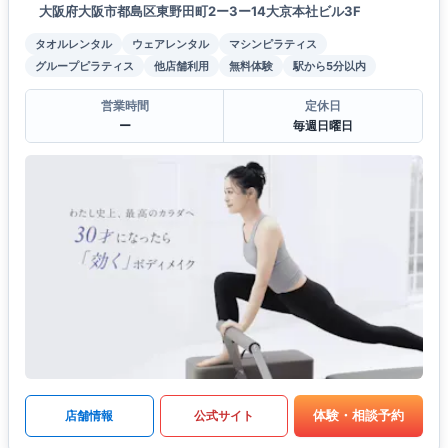
大阪府大阪市都島区東野田町2ー3ー14大京本社ビル3F
タオルレンタル
ウェアレンタル
マシンピラティス
グループピラティス
他店舗利用
無料体験
駅から5分以内
営業時間
定休日
ー
毎週日曜日
体験・相談予約
店舗情報
公式サイト