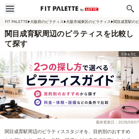
FIT PALETTE
大阪府のピラティス
大阪市城東区のピラティス
関目成育駅の
関目成育駅周辺のピラティスを比較し
て探す
最終更新日：2026/08/07
関目成育駅周辺のピラティススタジオを、目的別のおすすめ