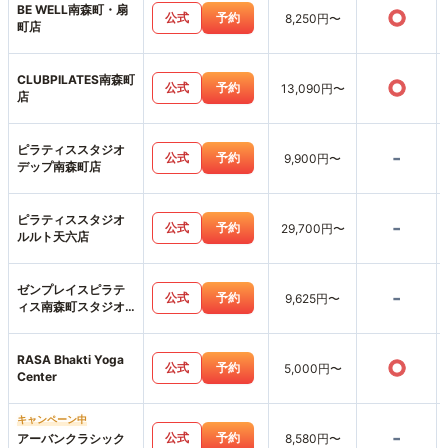
BE WELL南森町・扇
○
公式
予約
8,250円〜
町店
CLUBPILATES南森町
○
公式
予約
13,090円〜
店
ピラティススタジオ
-
公式
予約
9,900円〜
デップ南森町店
ピラティススタジオ
-
公式
予約
29,700円〜
ルルト天六店
ゼンプレイスピラテ
-
公式
予約
9,625円〜
ィス南森町スタジオ
店
RASA Bhakti Yoga
○
公式
予約
5,000円〜
Center
キャンペーン中
-
公式
予約
アーバンクラシック
8,580円〜