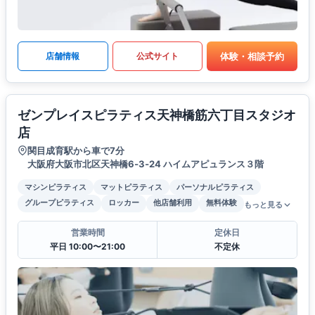
体験・相談予約
店舗情報
公式サイト
ゼンプレイスピラティス天神橋筋六丁目スタジオ
店
関目成育駅から車で7分
大阪府大阪市北区天神橋6‐3‐24 ハイムアピュランス３階
マシンピラティス
マットピラティス
パーソナルピラティス
グループピラティス
ロッカー
他店舗利用
無料体験
もっと見る
営業時間
定休日
平日 10:00〜21:00
不定休