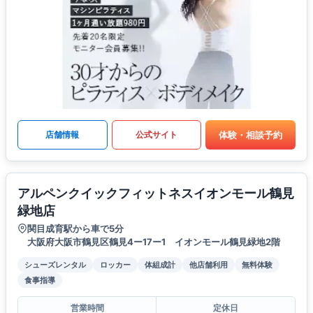
体験・相談予約
店舗情報
公式サイト
アルペンクイックフィットネスイオンモール鶴見
緑地店
関目成育駅から車で5分
大阪府大阪市鶴見区鶴見4ー17ー1 イオンモール鶴見緑地2階
シューズレンタル
ロッカー
体組成計
他店舗利用
無料体験
食事指導
営業時間
定休日