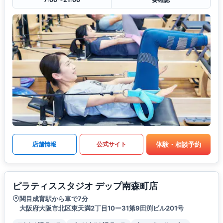
体験・相談予約
店舗情報
公式サイト
ピラティススタジオ デップ南森町店
関目成育駅から車で7分
大阪府大阪市北区東天満2丁目10ー31第9田渕ビル201号