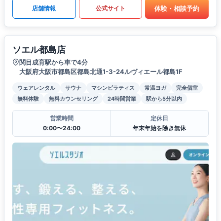
体験・相談予約
店舗情報
公式サイト
ソエル都島店
関目成育駅から車で4分
大阪府大阪市都島区都島北通1-3-24ルヴィエール都島1F
ウェアレンタル
サウナ
マシンピラティス
常温ヨガ
完全個室
無料体験
無料カウンセリング
24時間営業
駅から5分以内
営業時間
定休日
0:00〜24:00
年末年始を除き無休