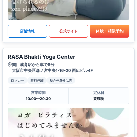
体験・相談予約
店舗情報
公式サイト
RASA Bhakti Yoga Center
関目成育駅から車で8分
大阪市中央区森ノ宮中央1-16-20 西広ビル4F
ロッカー
無料体験
駅から5分以内
営業時間
定休日
10:00〜20:30
要確認