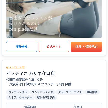
体験・相談予約
店舗情報
公式サイト
キャンペーン中
ピラティス カサネ守口店
関目成育駅から車で7分
大阪府守口市桜町9-4 フロンテージ守口4階
ウェアレンタル
マシンピラティス
グループピラティス
無料体験
ミネラルウォーター
駅から5分以内
営業時間
定休日