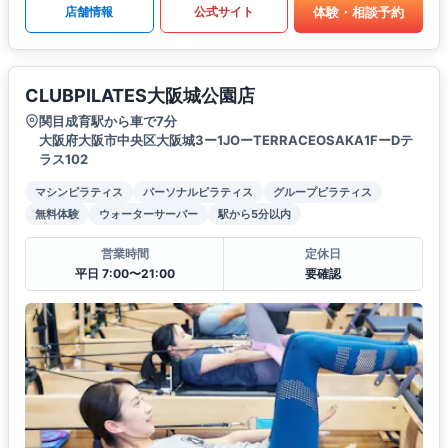
体験・相談予約
店舗情報
公式サイト
CLUBPILATES大阪城公園店
関目成育駅から車で7分
大阪府大阪市中央区大阪城3ー1JOーTERRACEOSAKA1FーDテ
ラス102
マシンピラティス
パーソナルピラティス
グループピラティス
無料体験
ウォーターサーバー
駅から5分以内
営業時間
定休日
平日 7:00〜21:00
要確認