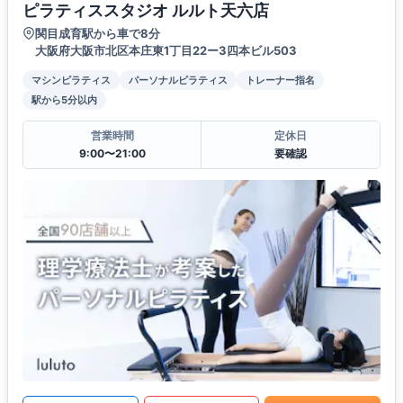
ピラティススタジオ ルルト天六店
関目成育駅から車で8分
大阪府大阪市北区本庄東1丁目22ー3四本ビル503
マシンピラティス
パーソナルピラティス
トレーナー指名
駅から5分以内
営業時間
定休日
9:00〜21:00
要確認