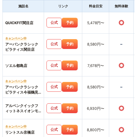
施設名
リンク
料金目安
無料体験
○
公式
予約
QUICKFIT関目店
5,478円〜
キャンペーン中
-
公式
予約
アーバンクラシック
8,580円〜
ピラティス関目店
○
公式
予約
ソエル都島店
7,678円〜
キャンペーン中
-
公式
予約
アーバンクラシック
8,580円〜
ピラティス今福鶴見
店
アルペンクイックフ
○
公式
予約
6,930円〜
ィットネスイオンモ
ール鶴見緑地店
キャンペーン中
○
公式
予約
8,800円〜
リントスル京橋店