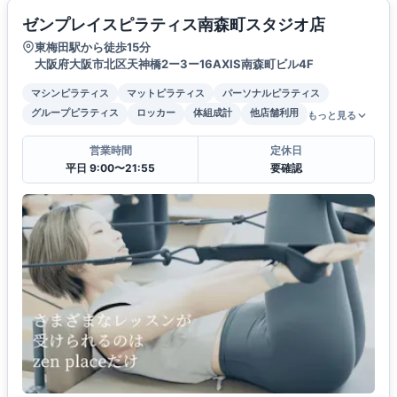
ゼンプレイスピラティス南森町スタジオ店
東梅田駅から徒歩15分
大阪府大阪市北区天神橋2ー3ー16AXIS南森町ビル4F
マシンピラティス
マットピラティス
パーソナルピラティス
グループピラティス
ロッカー
体組成計
他店舗利用
もっと見る
営業時間
定休日
平日 9:00〜21:55
要確認