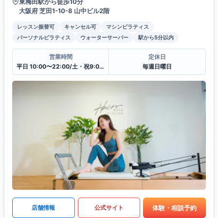
東梅田駅から徒歩10分
大阪府 芝田1-10-8 山中ビル2階
レッスン振替可
キャンセル可
マシンピラティス
パーソナルピラティス
ウォーターサーバー
駅から5分以内
営業時間
定休日
平日 10:00〜22:00/土・祝9:00〜19:00
毎週日曜日
体験・相談予約
店舗情報
公式サイト