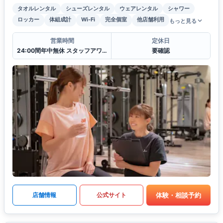
タオルレンタル
シューズレンタル
ウェアレンタル
シャワー
ロッカー
体組成計
Wi-Fi
完全個室
他店舗利用
もっと見る
営業時間
定休日
24:00間年中無休 スタッフアワー(11:00〜22:00)
要確認
体験・相談予約
店舗情報
公式サイト