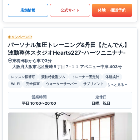
体験・相談予約
店舗情報
公式サイト
キャンペーン中
パーソナル加圧トレーニング&丹田【たんでん】
波動整体スタジオHearts227-ハーツニニナナ-
東梅田駅から車で3分
大阪府大阪市北区豊崎５丁目７-１１ アベニュー中津 403号
レッスン振替可
競技特化型ジム
トレーナー固定制
体組成計
Wi-Fi
完全個室
ウォーターサーバー
サプリメント
もっと見る
営業時間
定休日
平日 10:00〜20:00
日曜、祝日