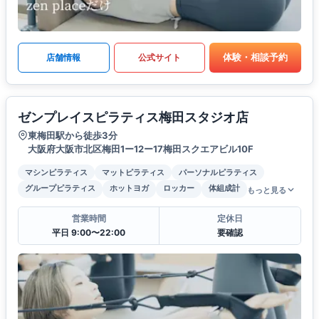
体験・相談予約
店舗情報
公式サイト
ゼンプレイスピラティス梅田スタジオ店
東梅田駅から徒歩3分
大阪府大阪市北区梅田1ー12ー17梅田スクエアビル10F
マシンピラティス
マットピラティス
パーソナルピラティス
グループピラティス
ホットヨガ
ロッカー
体組成計
もっと見る
営業時間
定休日
平日 9:00〜22:00
要確認