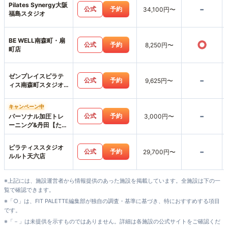
Pilates Synergy大阪
-
公式
予約
34,100円〜
福島スタジオ
BE WELL南森町・扇
○
公式
予約
8,250円〜
町店
ゼンプレイスピラテ
-
公式
予約
9,625円〜
ィス南森町スタジオ
店
キャンペーン中
-
公式
予約
パーソナル加圧トレ
3,000円〜
ーニング&丹田【たん
でん】波動整体スタ
ジオHearts227-ハー
ピラティススタジオ
-
ツニニナナ-
公式
予約
29,700円〜
ルルト天六店
※上記には、施設運営者から情報提供のあった施設を掲載しています。全施設は下の一
覧で確認できます。
※「○」は、FIT PALETTE編集部が独自の調査・基準に基づき、特におすすめする項目
です。
※「－」は未提供を示すものではありません。詳細は各施設の公式サイトをご確認くだ