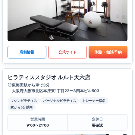
体験・相談予約
店舗情報
公式サイト
ピラティススタジオ ルルト天六店
東梅田駅から車で3分
大阪府大阪市北区本庄東1丁目22ー3四本ビル503
マシンピラティス
パーソナルピラティス
トレーナー指名
駅から5分以内
営業時間
定休日
9:00〜21:00
要確認