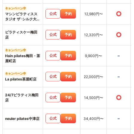
キャンペーン中
○
公式
予約
マシンピラティスス
12,980円〜
タジオ ザ･シルク大阪
梅田店
ピラティスケー梅田
○
公式
予約
12,320円〜
店
キャンペーン中
-
公式
予約
Hain pilates梅田・茶
9,900円〜
屋町店
キャンペーン中
-
公式
予約
22,000円〜
La pilates茶屋町店
24/7ピラティス梅田
○
公式
予約
14,500円〜
店
-
公式
予約
neuler pilates中津店
34,400円〜