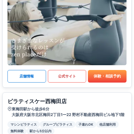
体験・相談予約
店舗情報
公式サイト
ピラティスケー西梅田店
東梅田駅から徒歩6分
大阪府大阪市北区梅田2丁目1ー22 野村不動産西梅田ビル地下1階
マシンピラティス
グループピラティス
子連れOK
他店舗利用
無料体験
駅から5分以内