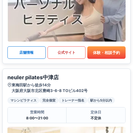
体験・相談予約
店舗情報
公式サイト
neuler pilates中津店
東梅田駅から徒歩14分
大阪府大阪市北区豊崎3-6-8 TOビル402号
マシンピラティス
完全個室
トレーナー指名
駅から5分以内
営業時間
定休日
8:00〜21:00
不定休