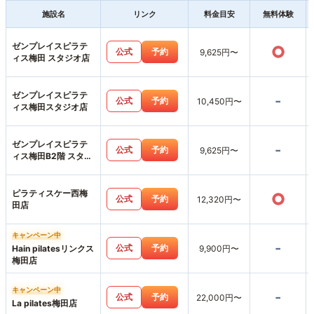
施設名
リンク
料金目安
無料体験
ゼンプレイスピラテ
○
公式
予約
9,625円〜
ィス梅田 スタジオ店
ゼンプレイスピラテ
-
公式
予約
10,450円〜
ィス梅田スタジオ店
ゼンプレイスピラテ
-
公式
予約
9,625円〜
ィス梅田B2階 スタジ
オ店
ピラティスケー西梅
○
公式
予約
12,320円〜
田店
キャンペーン中
-
公式
予約
Hain pilatesリンクス
9,900円〜
梅田店
キャンペーン中
-
公式
予約
22,000円〜
La pilates梅田店