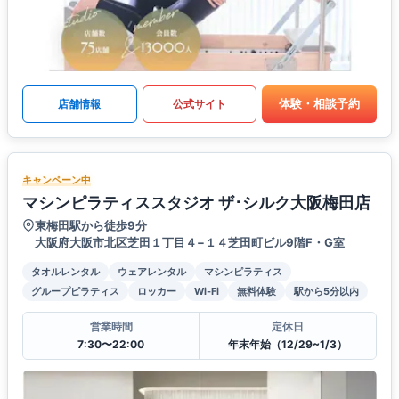
体験・相談予約
店舗情報
公式サイト
キャンペーン中
マシンピラティススタジオ ザ･シルク大阪梅田店
東梅田駅から徒歩9分
大阪府大阪市北区芝田１丁目４−１４芝田町ビル9階F・G室
タオルレンタル
ウェアレンタル
マシンピラティス
グループピラティス
ロッカー
Wi-Fi
無料体験
駅から5分以内
営業時間
定休日
7:30〜22:00
年末年始（12/29~1/3）