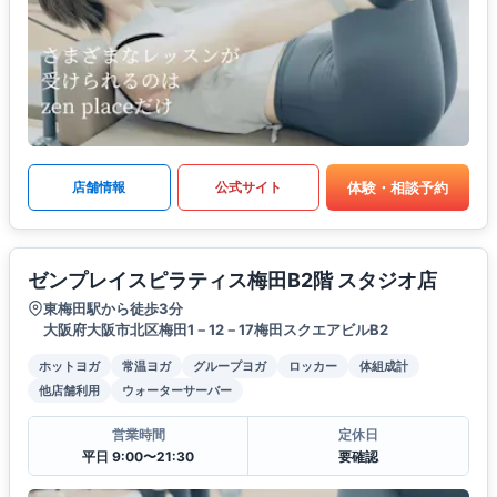
体験・相談予約
店舗情報
公式サイト
ゼンプレイスピラティス梅田B2階 スタジオ店
東梅田駅から徒歩3分
大阪府大阪市北区梅田1－12－17梅田スクエアビルB2
ホットヨガ
常温ヨガ
グループヨガ
ロッカー
体組成計
他店舗利用
ウォーターサーバー
営業時間
定休日
平日 9:00〜21:30
要確認