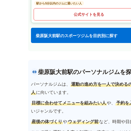
駅から5分以内のジムに通いたい人
公式サイトを見る
柴原阪大前駅のスポーツジムを目的別に探す
柴原阪大前駅のパーソナルジムを
パーソナルジムは、
運動の進め方を一人で決める
人
に向いています。
目標に合わせてメニューを組みたい人
や、
予約を
いジャンルです。
産後の体づくり
や
ウェディング前
など、時期や目