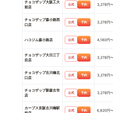
チョコザップ大阪工大
3,278円
公式
予約
前店
チョコザップ森小路西
3,278円
公式
予約
口店
ハコジム森小路店
4,180円
公式
予約
チョコザップ大日三丁
3,278円
公式
予約
目店
チョコザップ古川橋北
3,278円
公式
予約
口店
チョコザップ新森古市
3,278円
公式
予約
店
カーブス京阪古川橋駅
6,820円
公式
予約
前店