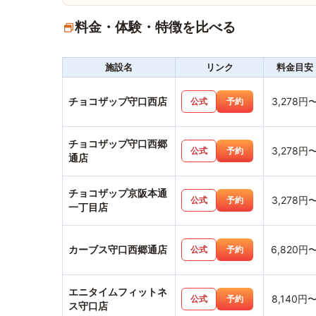
料金・体験・特徴を比べる
施設名
リンク
料金目安
チョコザップ守口西店
3,278円
公式
予約
チョコザップ守口西郷
3,278円
公式
予約
通店
チョコザップ京阪本通
3,278円
公式
予約
一丁目店
カーブス守口西郷通店
6,820円
公式
予約
エニタイムフィットネ
8,140円
公式
予約
ス守口店