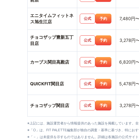
エニタイムフィットネ
7,480円
公式
予約
ス旭生江店
チョコザップ豊新五丁
3,278円
公式
予約
目店
カーブス関目高殿店
6,820円
公式
予約
QUICKFIT関目店
5,478円
公式
予約
チョコザップ関目店
3,278円
公式
予約
※上記には、施設運営者から情報提供のあった施設を掲載しています。
※「○」は、FIT PALETTE編集部が独自の調査・基準に基づき、特にお
※「－」は未提供を示すものではありません。詳細は各施設の公式サイト