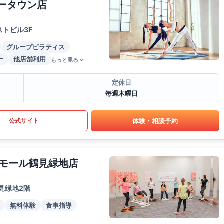
ガータウン店
トビル3F
グループピラティス
ー
他店舗利用
もっと見る
定休日
毎週木曜日
体験・相談予約
公式サイト
モール鶴見緑地店
見緑地2階
無料体験
食事指導