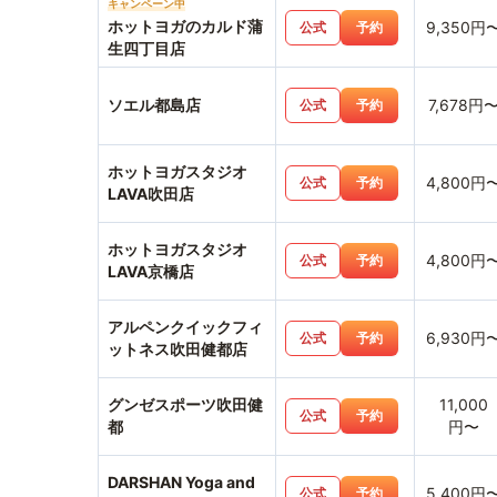
キャンペーン中
ホットヨガのカルド蒲
9,350円
公式
予約
生四丁目店
ソエル都島店
7,678円
公式
予約
ホットヨガスタジオ
4,800円
公式
予約
LAVA吹田店
ホットヨガスタジオ
4,800円
公式
予約
LAVA京橋店
アルペンクイックフィ
6,930円
公式
予約
ットネス吹田健都店
グンゼスポーツ吹田健
11,000
公式
予約
都
円〜
DARSHAN Yoga and
5,400円
公式
予約