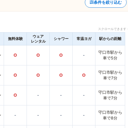
条件を絞り込む
スクロールできます 
ウェア
無料体験
シャワー
常温ヨガ
駅からの距離
レンタル
守口市駅から
〜
○
○
○
-
車で5分
守口市駅から
〜
○
○
○
○
車で7分
守口市駅から
〜
○
-
-
-
車で7分
守口市駅から
〜
-
-
-
-
車で8分