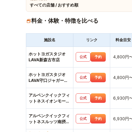
すべての店舗 / おすすめ順
料金・体験・特徴を比べる
施設名
リンク
料金目安
ホットヨガスタジオ
4,800円
公式
予約
LAVA新森古市店
ホットヨガスタジオ
4,800円
公式
予約
LAVA守口ジャガータ
ウン店
アルペンクイックフィ
6,930円
公式
予約
ットネスイオンモール
鶴見緑地店
アルペンクイックフィ
6,930円
公式
予約
ットネスルッツ南摂津
店