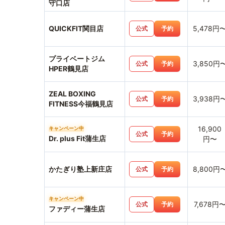
守口店
QUICKFIT関目店
5,478円
公式
予約
プライベートジム
3,850円
公式
予約
HPER鶴見店
ZEAL BOXING
3,938円
公式
予約
FITNESS今福鶴見店
16,900
キャンペーン中
公式
予約
Dr. plus Fit蒲生店
円〜
かたぎり塾上新庄店
8,800円
公式
予約
キャンペーン中
7,678円
公式
予約
ファディー蒲生店