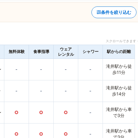
条件を絞り込む
スクロールできます 
ウェア
無料体験
食事指導
シャワー
駅からの距離
レンタル
滝井駅から徒
〜
-
-
-
-
歩11分
滝井駅から徒
〜
-
-
-
-
歩14分
滝井駅から車
〜
○
○
○
-
で3分
滝井駅から車
○
○
○
-
で3分