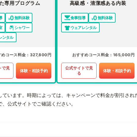
た専用プログラム
高級感・清潔感ある内装
導
無料体験
食事指導
無料体験
室
シャワー
ウェアレンタル
レンタル
すめコース料金
327,800円
おすすめコース料金
165,000円
トで見
公式サイトで見
体験・相談予約
体験・相談予約
る
しています。時期によっては、キャンペーンで料金が割引され
で、公式サイトでご確認ください。