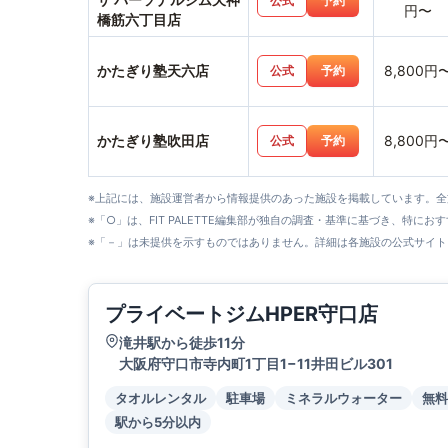
公式
予約
円〜
橋筋六丁目店
かたぎり塾天六店
8,800円
公式
予約
かたぎり塾吹田店
8,800円
公式
予約
※上記には、施設運営者から情報提供のあった施設を掲載しています。
※「○」は、FIT PALETTE編集部が独自の調査・基準に基づき、特にお
※「－」は未提供を示すものではありません。詳細は各施設の公式サイト
プライベートジムHPER守口店
滝井駅から徒歩11分
大阪府守口市寺内町1丁目1−11井田ビル301
タオルレンタル
駐車場
ミネラルウォーター
無料
駅から5分以内