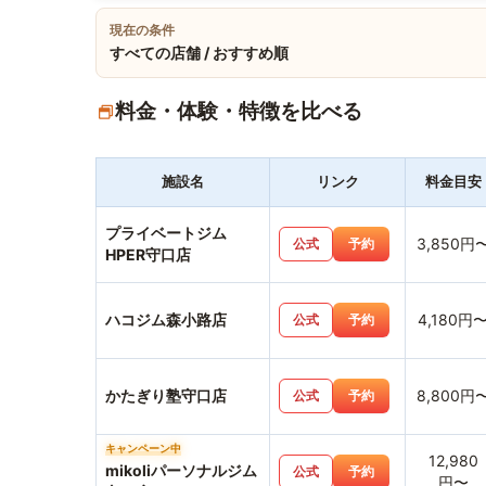
現在の条件
すべての店舗 / おすすめ順
料金・体験・特徴を比べる
施設名
リンク
料金目安
プライベートジム
3,850円
公式
予約
HPER守口店
ハコジム森小路店
4,180円
公式
予約
かたぎり塾守口店
8,800円
公式
予約
キャンペーン中
12,980
mikoliパーソナルジム
公式
予約
円〜