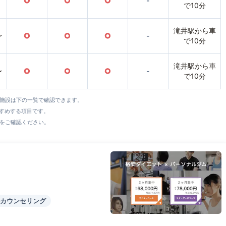
○
○
○
-
で10分
滝井駅から車
〜
○
○
○
-
で10分
滝井駅から車
〜
○
○
○
-
で10分
全施設は下の一覧で確認できます。
すすめする項目です。
をご確認ください。
カウンセリング