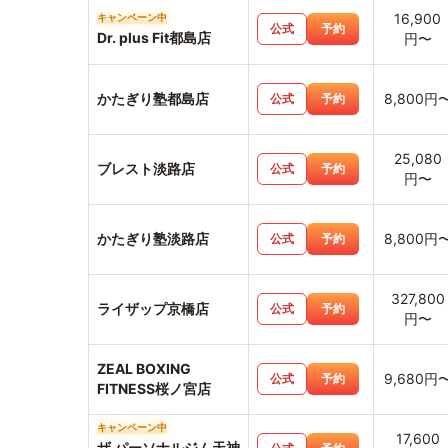
16,900
キャンペーン中
公式
予約
Dr. plus Fit都島店
円〜
かたぎり塾都島店
8,800円
公式
予約
25,080
ブレスト淡路店
公式
予約
円〜
かたぎり塾淡路店
8,800円
公式
予約
327,800
ライザップ京橋店
公式
予約
円〜
ZEAL BOXING
9,680円
公式
予約
FITNESS桜ノ宮店
キャンペーン中
17,600
ザ パーソナルジム天神