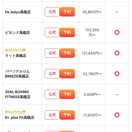
-
公式
予約
fis.ladys高槻店
65,800円〜
102,300
○
公式
予約
ビヨンド高槻店
円〜
キャンペーン中
○
公式
予約
121,440円〜
ラット高槻店
パーソナルジム
○
公式
予約
32,780円〜
BREEZE高槻店
ZEAL BOXING
-
公式
予約
3,938円〜
FITNESS高槻店
キャンペーン中
○
公式
予約
17,200円〜
Dr. plus Fit高槻店