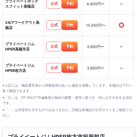
プライベートボック
-
公式
予約
4,400円〜
スフィット高槻店
24/7ワークアウト高
○
公式
予約
10,450円〜
槻店
プライベートジム
-
公式
予約
3,850円〜
HPER高槻市店
プライベートジム
-
公式
予約
3,850円〜
HPER枚方店
※上記には、施設運営者から情報提供のあった施設を掲載しています。全施設は下の一
覧で確認できます。
※「○」は、FIT PALETTE編集部が独自の調査・基準に基づき、特におすすめする項目
です。
※「－」は未提供を示すものではありません。詳細は各施設の公式サイトをご確認くだ
さい。
プライベートジムHPER枚方市役所前店