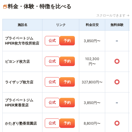
料金・体験・特徴を比べる
スクロールできます →
施設名
リンク
料金目安
無料体験
プライベートジム
-
公式
予約
3,850円〜
HPER枚方市役所前店
102,300
○
公式
予約
ビヨンド枚方店
円〜
○
公式
予約
ライザップ枚方店
327,800円〜
プライベートジム
-
公式
予約
3,850円〜
HPER東香里店
○
公式
予約
かたぎり塾香里園店
8,800円〜