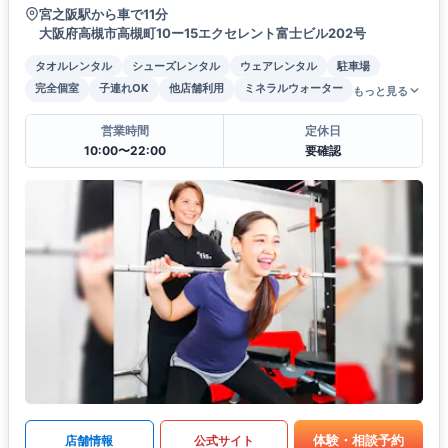
宮之阪駅から車で11分
大阪府高槻市高槻町10ー15エクセレント富士ビル202号
タオルレンタル
シューズレンタル
ウェアレンタル
駐車場
完全個室
子連れOK
他店舗利用
ミネラルウォーター
もっと見る
営業時間
定休日
10:00〜22:00
要確認
体験・相談予約
店舗情報
公式サイト