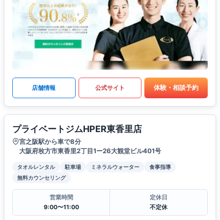
体験・相談予約
店舗情報
公式サイト
プライベートジムHPER東香里店
宮之阪駅から車で8分
大阪府枚方市東香里2丁目1ー26大観堂ビル401号
タオルレンタル
駐車場
ミネラルウォーター
食事指導
無料カウンセリング
営業時間
定休日
9:00〜11:00
不定休