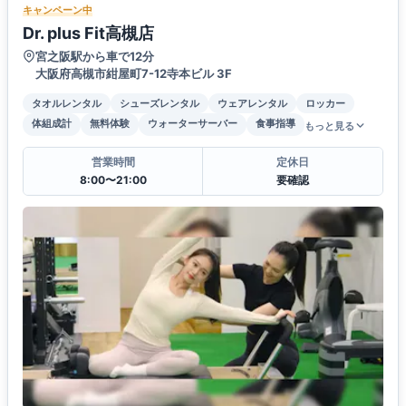
キャンペーン中
Dr. plus Fit高槻店
宮之阪駅から車で12分
大阪府高槻市紺屋町7-12寺本ビル 3F
タオルレンタル
シューズレンタル
ウェアレンタル
ロッカー
体組成計
無料体験
ウォーターサーバー
食事指導
もっと見る
営業時間
定休日
8:00〜21:00
要確認