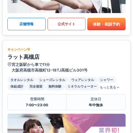
体験・相談予約
店舗情報
公式サイト
キャンペーン中
ラット高槻店
宮之阪駅から車で11分
大阪府高槻市高槻町12-18TJ高槻ビル301号
タオルレンタル
シューズレンタル
ウェアレンタル
シャワー
体組成計
完全個室
無料体験
ミネラルウォーター
もっと見る
営業時間
定休日
7:00〜23:00
年中無休