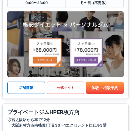
9:00〜23:00
月〜日（不定休）
体験・相談予約
店舗情報
公式サイト
プライベートジムHPER枚方店
宮之阪駅から車で12分
大阪府枚方市南楠葉1丁目30ー1エクセレント辻ビル3階