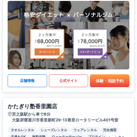
体験・相談予約
店舗情報
公式サイト
かたぎり塾香里園店
宮之阪駅から車で8分
大阪府寝屋川市香里新町29-13香里ロータリービル401号室
タオルレンタル
シューズレンタル
ウェアレンタル
完全個室
子連れOK
無料体験
ウォーターサーバー
プロテイン