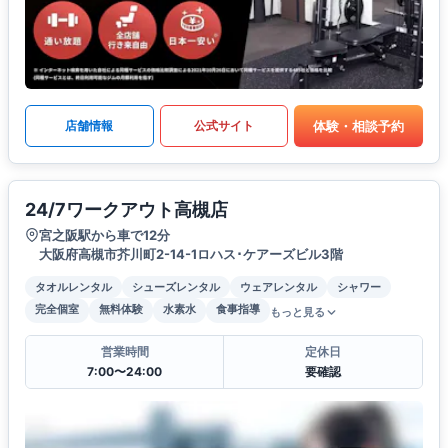
体験・相談予約
店舗情報
公式サイト
24/7ワークアウト高槻店
宮之阪駅から車で12分
大阪府高槻市芥川町2-14-1ロハス･ケアーズビル3階
タオルレンタル
シューズレンタル
ウェアレンタル
シャワー
完全個室
無料体験
水素水
食事指導
もっと見る
営業時間
定休日
7:00〜24:00
要確認