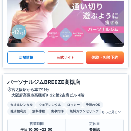
体験・相談予約
店舗情報
公式サイト
パーソナルジムBREEZE高槻店
宮之阪駅から車で11分
大阪府高槻市高槻町9-22 第2吉廣ビル 4階
タオルレンタル
ウェアレンタル
ロッカー
子連れOK
他店舗利用
無料体験
食事指導
無料カウンセリング
もっと見る
営業時間
定休日
平日 10:00〜22:00
要確認