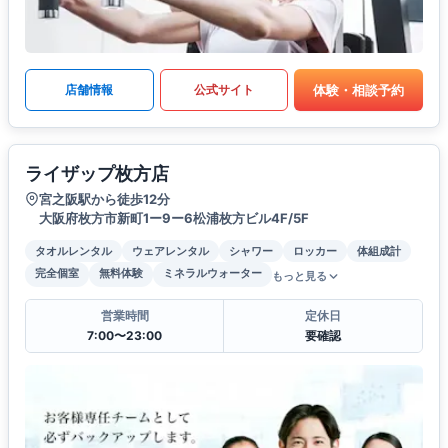
体験・相談予約
店舗情報
公式サイト
ライザップ枚方店
宮之阪駅から徒歩12分
大阪府枚方市新町1ー9ー6松浦枚方ビル4F/5F
タオルレンタル
ウェアレンタル
シャワー
ロッカー
体組成計
完全個室
無料体験
ミネラルウォーター
もっと見る
営業時間
定休日
7:00〜23:00
要確認