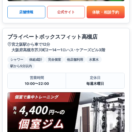
体験・相談予約
店舗情報
公式サイト
プライベートボックスフィット高槻店
宮之阪駅から車で12分
大阪府高槻市芥川町2ー14ー1ロハス･ケアーズビル3階
シャワー
体組成計
完全個室
他店舗利用
水素水
駅から5分以内
営業時間
定休日
10:00〜22:00
毎週木曜日