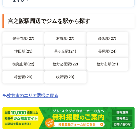
宮之阪駅周辺でジムを駅から探す
光善寺駅(27)
村野駅(27)
藤阪駅(27)
津田駅(25)
星ヶ丘駅(24)
長尾駅(24)
御殿山駅(22)
枚方公園駅(22)
枚方市駅(21)
樟葉駅(20)
牧野駅(20)
枚方市のエリア選択に戻る