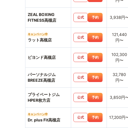
円〜
ZEAL BOXING
3,938円
公式
予約
FITNESS高槻店
121,440
キャンペーン中
公式
予約
ラット高槻店
円〜
102,300
ビヨンド高槻店
公式
予約
円〜
パーソナルジム
32,780
公式
予約
BREEZE高槻店
円〜
プライベートジム
3,850円
公式
予約
HPER枚方店
キャンペーン中
17,200円
公式
予約
Dr. plus Fit高槻店