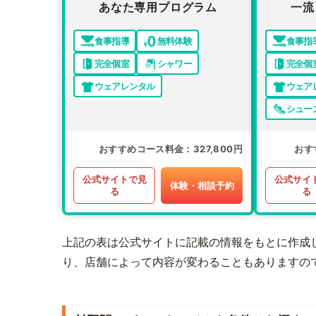
あなた専用プログラム
一流
食事指導
無料体験
食事指
完全個室
シャワー
完全個
ウェアレンタル
ウェア
シュー
おすすめコース料金
327,800円
おす
公式サイトで見
公式サイ
体験・相談予約
る
る
上記の表は公式サイトに記載の情報をもとに作成
り、店舗によって内容が変わることもありますの