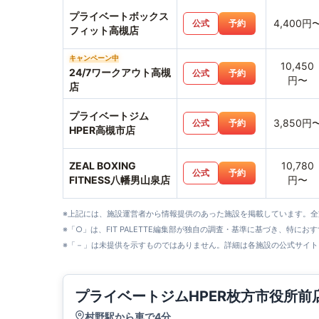
プライベートボックス
4,400円
公式
予約
フィット高槻店
キャンペーン中
10,450
24/7ワークアウト高槻
公式
予約
円〜
店
プライベートジム
3,850円
公式
予約
HPER高槻市店
ZEAL BOXING
10,780
公式
予約
FITNESS八幡男山泉店
円〜
※上記には、施設運営者から情報提供のあった施設を掲載しています。
※「○」は、FIT PALETTE編集部が独自の調査・基準に基づき、特にお
※「－」は未提供を示すものではありません。詳細は各施設の公式サイト
プライベートジムHPER枚方市役所前
村野駅から車で4分