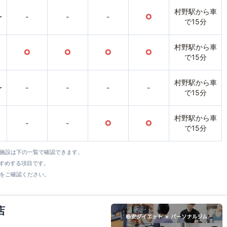
村野駅から車
〜
-
-
-
○
で15分
村野駅から車
○
○
○
○
で15分
村野駅から車
〜
-
-
-
-
で15分
村野駅から車
-
-
○
○
で15分
全施設は下の一覧で確認できます。
すすめする項目です。
をご確認ください。
店