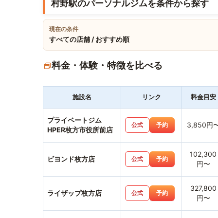
村野駅のパーソナルジムを条件から探す
現在の条件
すべての店舗 / おすすめ順
料金・体験・特徴を比べる
施設名
リンク
料金目安
プライベートジム
3,850円
公式
予約
HPER枚方市役所前店
102,300
ビヨンド枚方店
公式
予約
円〜
327,800
ライザップ枚方店
公式
予約
円〜