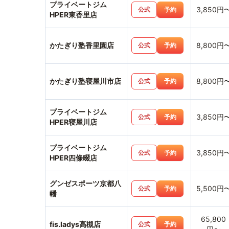
プライベートジム
3,850円
公式
予約
HPER東香里店
かたぎり塾香里園店
8,800円
公式
予約
かたぎり塾寝屋川市店
8,800円
公式
予約
プライベートジム
3,850円
公式
予約
HPER寝屋川店
プライベートジム
3,850円
公式
予約
HPER四條畷店
グンゼスポーツ京都八
5,500円
公式
予約
幡
65,800
fis.ladys高槻店
公式
予約