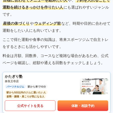
目標に合わせてメニューを組みたい人
や、
予約を入れることで
運動を続けるきっかけを作りたい人
にも選ばれやすいジャンル
です。
産後の体づくり
や
ウェディング前
など、時期や目的に合わせて
運動をしたい人にも向いています。
ここで得た運動や食事の知識は、将来スポーツジムで自主トレ
をするときにも活かしやすいです。
料金は月額、回数券、コースなど複雑な場合があるため、公式
ページを確認し、総額や通える回数をチェックしましょう。
かたぎり塾
奈良王寺店
パーソナルジム
駅から車で10分
駅から5分以内のジムに通いたい人
姿勢・腰痛・肩こりが気になる人
公式サイトを見る
体験・相談予約