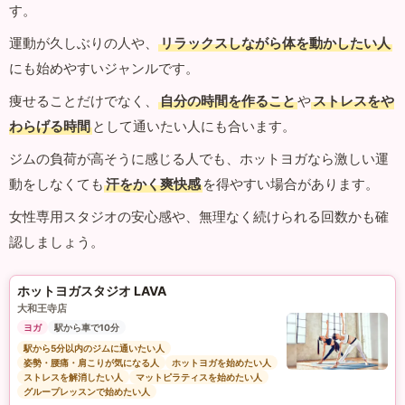
す。
運動が久しぶりの人や、
リラックスしながら体を動かしたい人
にも始めやすいジャンルです。
痩せることだけでなく、
自分の時間を作ること
や
ストレスをや
わらげる時間
として通いたい人にも合います。
ジムの負荷が高そうに感じる人でも、ホットヨガなら激しい運
動をしなくても
汗をかく爽快感
を得やすい場合があります。
女性専用スタジオの安心感や、無理なく続けられる回数かも確
認しましょう。
ホットヨガスタジオ LAVA
大和王寺店
ヨガ
駅から車で10分
駅から5分以内のジムに通いたい人
姿勢・腰痛・肩こりが気になる人
ホットヨガを始めたい人
ストレスを解消したい人
マットピラティスを始めたい人
グループレッスンで始めたい人