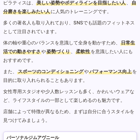
ピラティスは、
美しい姿勢やボディラインを目指したい人
、
自
分磨きを楽しみたい人
に人気のトレーニングです。
多くの著名人も取り入れており、SNSでも話題のフィットネス
として注目されています。
体の軸や重心のバランスを意識して全身を動かすため、
日常生
活での動きやすさ
や
姿勢づくり
、
柔軟性
を意識したい人にも
おすすめです。
また、
スポーツのコンディショニング
や
パフォーマンス向上
を
目的に取り入れられることもあります。
女性専用スタジオや少人数レッスンも多く、かわいいウェアな
ど、ライフスタイルの一部として楽しめるのも魅力です。
店舗によって特徴が異なるため、まずは自分に合うスタイルを
見つけてみましょう。
パーソナルジムアヴニール