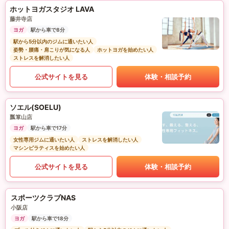
ホットヨガスタジオ LAVA
藤井寺店
ヨガ
駅から車で8分
駅から5分以内のジムに通いたい人
姿勢・腰痛・肩こりが気になる人
ホットヨガを始めたい人
ストレスを解消したい人
公式サイトを見る
体験・相談予約
ソエル(SOELU)
瓢箪山店
ヨガ
駅から車で17分
女性専用ジムに通いたい人
ストレスを解消したい人
マシンピラティスを始めたい人
公式サイトを見る
体験・相談予約
スポーツクラブNAS
小阪店
ヨガ
駅から車で18分