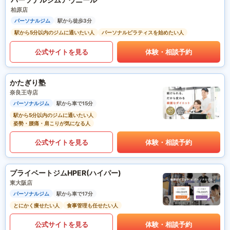
柏原店
パーソナルジム
駅から徒歩3分
駅から5分以内のジムに通いたい人
パーソナルピラティスを始めたい人
公式サイトを見る
体験・相談予約
かたぎり塾
奈良王寺店
パーソナルジム
駅から車で15分
駅から5分以内のジムに通いたい人
姿勢・腰痛・肩こりが気になる人
公式サイトを見る
体験・相談予約
プライベートジムHPER(ハイパー)
東大阪店
パーソナルジム
駅から車で17分
とにかく痩せたい人
食事管理も任せたい人
公式サイトを見る
体験・相談予約