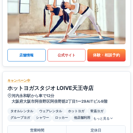
体験・相談予約
店舗情報
公式サイト
キャンペーン中
ホットヨガスタジオ LOIVE天王寺店
河内永和駅から車で12分
大阪府大阪市阿倍野区阿倍野筋2丁目1ー29AITビル9階
タオルレンタル
ウェアレンタル
ホットヨガ
常温ヨガ
グループヨガ
シャワー
ロッカー
他店舗利用
もっと見る
営業時間
定休日