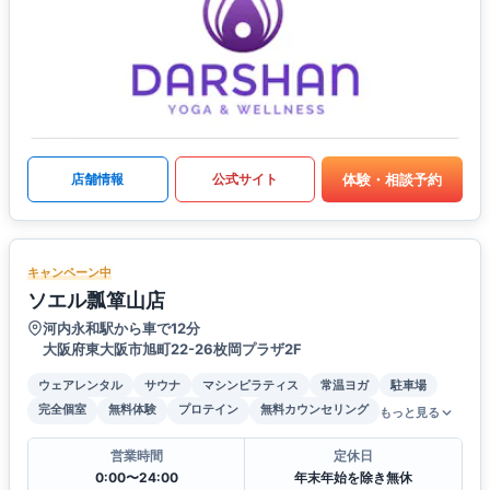
体験・相談予約
店舗情報
公式サイト
キャンペーン中
ソエル瓢箪山店
河内永和駅から車で12分
大阪府東大阪市旭町22-26枚岡プラザ2F
ウェアレンタル
サウナ
マシンピラティス
常温ヨガ
駐車場
完全個室
無料体験
プロテイン
無料カウンセリング
もっと見る
営業時間
定休日
0:00〜24:00
年末年始を除き無休