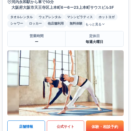
河内永和駅から車で10分
大阪府大阪市天王寺区上本町6ー6ー23上本町サウスビル3F
タオルレンタル
ウェアレンタル
マシンピラティス
ホットヨガ
シャワー
ロッカー
他店舗利用
無料体験
もっと見る
営業時間
定休日
ー
毎週火曜日
体験・相談予約
店舗情報
公式サイト