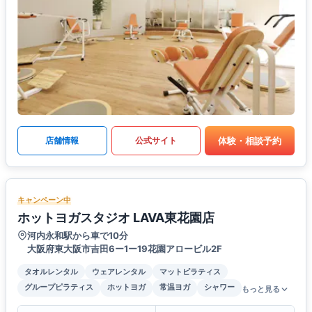
体験・相談予約
店舗情報
公式サイト
キャンペーン中
ホットヨガスタジオ LAVA東花園店
河内永和駅から車で10分
大阪府東大阪市吉田6ー1ー19花園アロービル2F
タオルレンタル
ウェアレンタル
マットピラティス
グループピラティス
ホットヨガ
常温ヨガ
シャワー
もっと見る