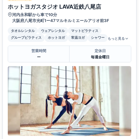
ホットヨガスタジオ LAVA近鉄八尾店
河内永和駅から車で10分
大阪府八尾市光町1ー47マルキルミエールアリオ前3F
タオルレンタル
ウェアレンタル
マットピラティス
グループピラティス
ホットヨガ
常温ヨガ
シャワー
もっと見る
営業時間
定休日
ー
毎週金曜日