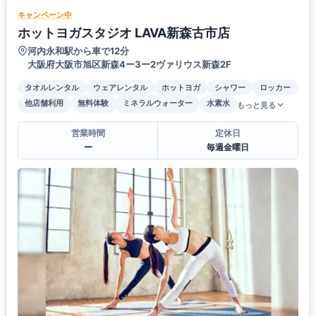
キャンペーン中
ホットヨガスタジオ LAVA新森古市店
河内永和駅から車で12分
大阪府大阪市旭区新森4ー3ー2ヴァリウス新森2F
タオルレンタル
ウェアレンタル
ホットヨガ
シャワー
ロッカー
他店舗利用
無料体験
ミネラルウォーター
水素水
もっと見る
営業時間
定休日
ー
毎週金曜日