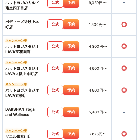
-
公式
予約
ホットヨガのカルド
9,350円〜
蒲生四丁目店
ボディーズ近鉄上本
○
公式
予約
1,500円〜
町店
キャンペーン中
○
公式
予約
ホットヨガスタジオ
4,800円〜
LAVA東花園店
キャンペーン中
○
公式
予約
ホットヨガスタジオ
4,800円〜
LAVA大阪上本町店
キャンペーン中
○
公式
予約
ホットヨガスタジオ
4,800円〜
LAVA京橋店
DARSHAN Yoga
-
公式
予約
5,400円〜
and Wellness
キャンペーン中
○
公式
予約
7,678円〜
ソエル瓢箪山店