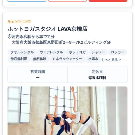
キャンペーン中
ホットヨガスタジオ LAVA京橋店
河内永和駅から車で11分
大阪府大阪市都島区東野田町2ー9ー7K2ビルディング5F
タオルレンタル
ウェアレンタル
ホットヨガ
シャワー
ロッカー
他店舗利用
無料体験
ミネラルウォーター
水素水
もっと見る
営業時間
定休日
ー
毎週水曜日