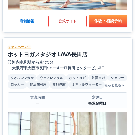
体験・相談予約
店舗情報
公式サイト
キャンペーン中
ホットヨガスタジオ LAVA長田店
河内永和駅から車で5分
大阪府東大阪市長田中1ー4ー17長田センタービル3F
タオルレンタル
ウェアレンタル
ホットヨガ
常温ヨガ
シャワー
ロッカー
他店舗利用
無料体験
ミネラルウォーター
もっと見る
営業時間
定休日
ー
毎週金曜日