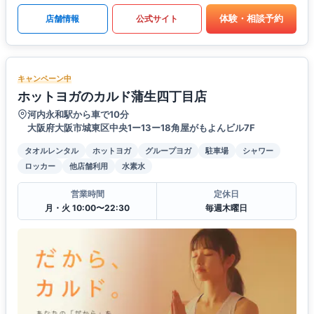
体験・相談予約
店舗情報
公式サイト
キャンペーン中
ホットヨガのカルド蒲生四丁目店
河内永和駅から車で10分
大阪府大阪市城東区中央1ー13ー18角屋がもよんビル7F
タオルレンタル
ホットヨガ
グループヨガ
駐車場
シャワー
ロッカー
他店舗利用
水素水
営業時間
定休日
月・火 10:00〜22:30
毎週木曜日