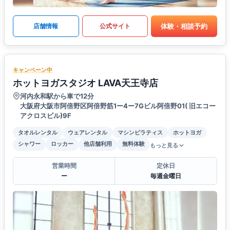
体験・相談予約
店舗情報
公式サイト
キャンペーン中
ホットヨガスタジオ LAVA天王寺店
河内永和駅から車で12分
大阪府大阪市阿倍野区阿倍野筋1ー4ー7Gビル阿倍野01( 旧エコー
アクロスビル)9F
タオルレンタル
ウェアレンタル
マシンピラティス
ホットヨガ
シャワー
ロッカー
他店舗利用
無料体験
もっと見る
営業時間
定休日
ー
毎週金曜日