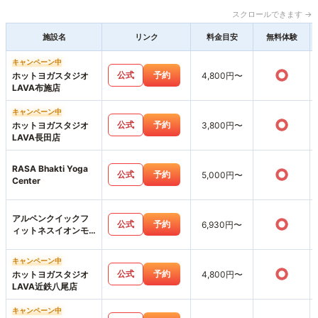
スクロールできます →
施設名
リンク
料金目安
無料体験
キャンペーン中
○
公式
予約
ホットヨガスタジオ
4,800円〜
LAVA布施店
キャンペーン中
○
公式
予約
ホットヨガスタジオ
3,800円〜
LAVA長田店
RASA Bhakti Yoga
○
公式
予約
5,000円〜
Center
アルペンクイックフ
○
公式
予約
6,930円〜
ィットネスイオンモ
ール鶴見緑地店
キャンペーン中
○
公式
予約
ホットヨガスタジオ
4,800円〜
LAVA近鉄八尾店
キャンペーン中