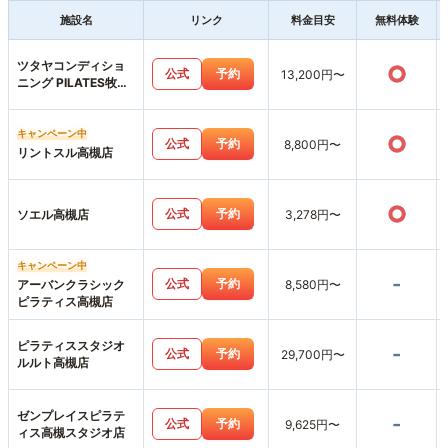
施設名
リンク
料金目安
無料体験
ツタヤコンディショ
○
公式
予約
13,200円〜
ニング PILATES牧野
高校前店
キャンペーン中
○
公式
予約
8,800円〜
リントスル高槻店
○
公式
予約
ソエル高槻店
3,278円〜
キャンペーン中
-
公式
予約
アーバンクラシック
8,580円〜
ピラティス高槻店
ピラティススタジオ
-
公式
予約
29,700円〜
ルルト高槻店
ゼンプレイスピラテ
-
公式
予約
9,625円〜
ィス高槻スタジオ店