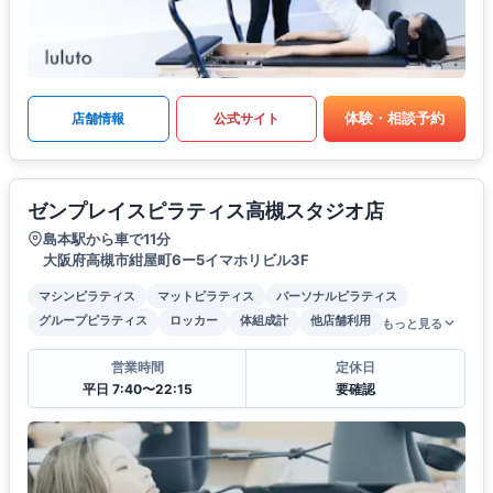
体験・相談予約
店舗情報
公式サイト
ゼンプレイスピラティス高槻スタジオ店
島本駅から車で11分
大阪府高槻市紺屋町6ー5イマホリビル3F
マシンピラティス
マットピラティス
パーソナルピラティス
グループピラティス
ロッカー
体組成計
他店舗利用
もっと見る
営業時間
定休日
平日 7:40〜22:15
要確認