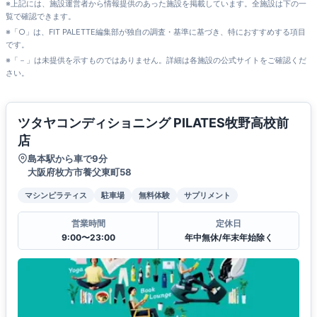
※上記には、施設運営者から情報提供のあった施設を掲載しています。全施設は下の一
覧で確認できます。
※「○」は、FIT PALETTE編集部が独自の調査・基準に基づき、特におすすめする項目
です。
※「－」は未提供を示すものではありません。詳細は各施設の公式サイトをご確認くだ
さい。
ツタヤコンディショニング PILATES牧野高校前
店
島本駅から車で9分
大阪府枚方市養父東町58
マシンピラティス
駐車場
無料体験
サプリメント
営業時間
定休日
9:00〜23:00
年中無休/年末年始除く