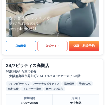
体験・相談予約
店舗情報
公式サイト
24/7ピラティス高槻店
島本駅から車で11分
大阪府高槻市芥川町2-14-1ロハス･ケアーズビル3階
マシンピラティス
パーソナルピラティス
完全個室
子連れOK
無料体験
トレーナー指名
駅から5分以内
営業時間
定休日
8:00〜21:00
年中無休