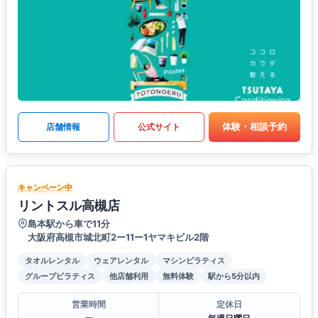
体験・相談予約
店舗情報
公式サイト
キャンペーン中
リントスル高槻店
島本駅から車で11分
大阪府高槻市城北町2ー11ー1ヤマキビル2階
タオルレンタル
ウェアレンタル
マシンピラティス
グループピラティス
他店舗利用
無料体験
駅から5分以内
営業時間
定休日