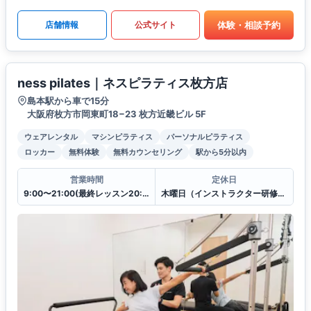
体験・相談予約
店舗情報
公式サイト
ness pilates｜ネスピラティス枚方店
島本駅から車で15分
大阪府枚方市岡東町18−23 枚方近畿ビル 5F
ウェアレンタル
マシンピラティス
パーソナルピラティス
ロッカー
無料体験
無料カウンセリング
駅から5分以内
営業時間
定休日
9:00〜21:00(最終レッスン20:00スタート)
木曜日（インストラクター研修のため）