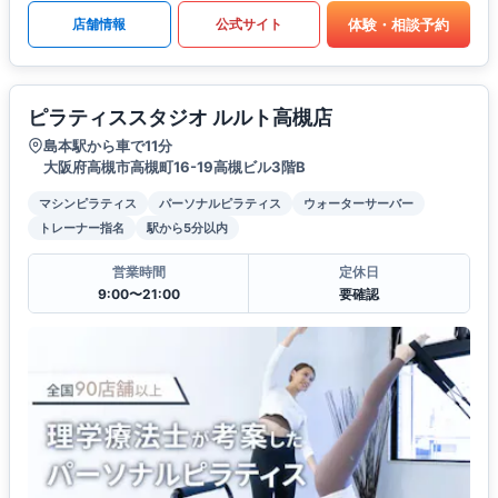
体験・相談予約
店舗情報
公式サイト
ピラティススタジオ ルルト高槻店
島本駅から車で11分
大阪府高槻市高槻町16-19高槻ビル3階B
マシンピラティス
パーソナルピラティス
ウォーターサーバー
トレーナー指名
駅から5分以内
営業時間
定休日
9:00〜21:00
要確認