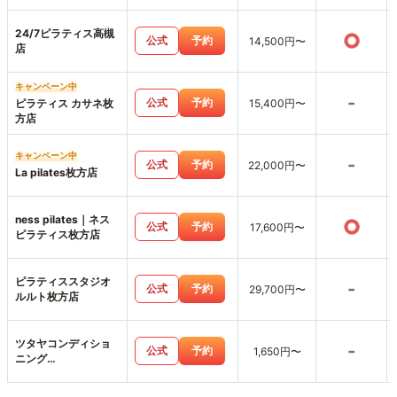
24/7ピラティス高槻
○
公式
予約
14,500円〜
店
キャンペーン中
-
公式
予約
ピラティス カサネ枚
15,400円〜
方店
キャンペーン中
-
公式
予約
22,000円〜
La pilates枚方店
ness pilates｜ネス
○
公式
予約
17,600円〜
ピラティス枚方店
ピラティススタジオ
-
公式
予約
29,700円〜
ルルト枚方店
ツタヤコンディショ
-
公式
予約
1,650円〜
ニング
PILATESPINOS
PILATES