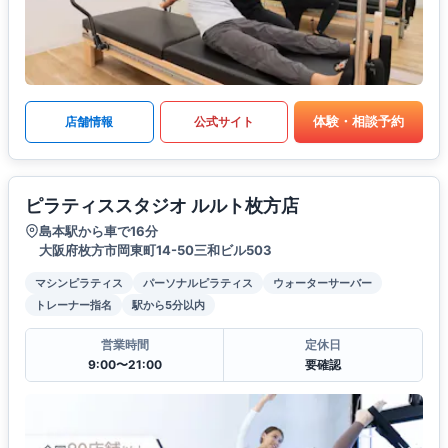
体験・相談予約
店舗情報
公式サイト
ピラティススタジオ ルルト枚方店
島本駅から車で16分
大阪府枚方市岡東町14-50三和ビル503
マシンピラティス
パーソナルピラティス
ウォーターサーバー
トレーナー指名
駅から5分以内
営業時間
定休日
9:00〜21:00
要確認