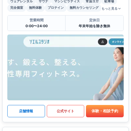
ウェアレンタル
サウナ
マシンピラティス
常温ヨガ
駐車場
完全個室
無料体験
プロテイン
無料カウンセリング
もっと見る
営業時間
定休日
0:00〜24:00
年末年始を除き無休
体験・相談予約
店舗情報
公式サイト