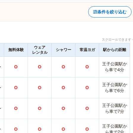
条件を絞り込む
スクロールできます 
ウェア
無料体験
シャワー
常温ヨガ
駅からの距離
レンタル
王子公園駅か
〜
○
○
○
○
ら車で4分
王子公園駅か
〜
○
○
○
○
ら車で6分
王子公園駅か
〜
○
○
○
○
ら車で7分
王子公園駅か
〜
○
○
○
○
ら車で7分