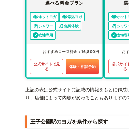
選べる料金プラン
選
ホットヨガ
常温ヨガ
ホット
シャワー
無料体験
シャワ
女性専用
女性専
おすすめコース料金
16,800円
お
公式サイトで見
公式サイ
体験・相談予約
る
る
上記の表は公式サイトに記載の情報をもとに作成
り、店舗によって内容が変わることもありますの
王子公園駅のヨガを条件から探す