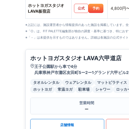
ホットヨガスタジオ
4,800円
公式
予約
LAVA板宿店
※上記には、施設運営者から情報提供のあった施設を掲載しています。
※「○」は、FIT PALETTE編集部が独自の調査・基準に基づき、特にお
※「－」は未提供を示すものではありません。詳細は各施設の公式サイト
ホットヨガスタジオ LAVA六甲道店
王子公園駅から車で4分
兵庫県神戸市灘区友田町5ー2ー1グランド六甲ビル2
タオルレンタル
ウェアレンタル
マットピラティス
ホットヨガ
常温ヨガ
駐車場
シャワー
ロッカ
営業時間
ー
店舗情報