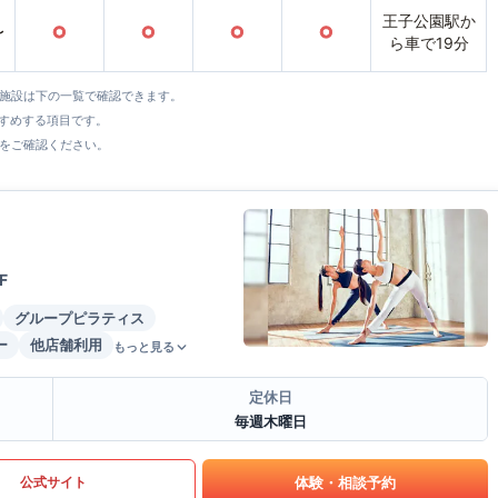
王子公園駅か
〜
○
○
○
○
ら車で19分
全施設は下の一覧で確認できます。
すすめする項目です。
をご確認ください。
F
グループピラティス
ー
他店舗利用
もっと見る
定休日
毎週木曜日
体験・相談予約
公式サイト