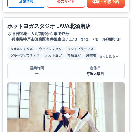
体験・相談予約
店舗情報
公式サイト
ホットヨガスタジオ LAVA北須磨店
旧居留地・大丸前駅から車で17分
兵庫県神戸市須磨区多井畑東山ノ上13ー31Gー7モール須磨北1F
タオルレンタル
ウェアレンタル
マットピラティス
グループピラティス
ホットヨガ
常温ヨガ
駐車場
もっと見る
営業時間
定休日
ー
毎週木曜日