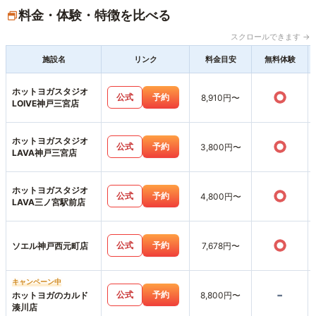
料金・体験・特徴を比べる
スクロールできます →
施設名
リンク
料金目安
無料体験
ホットヨガスタジオ
○
公式
予約
8,910円〜
LOIVE神戸三宮店
ホットヨガスタジオ
○
公式
予約
3,800円〜
LAVA神戸三宮店
ホットヨガスタジオ
○
公式
予約
4,800円〜
LAVA三ノ宮駅前店
○
公式
予約
ソエル神戸西元町店
7,678円〜
キャンペーン中
-
公式
予約
ホットヨガのカルド
8,800円〜
湊川店