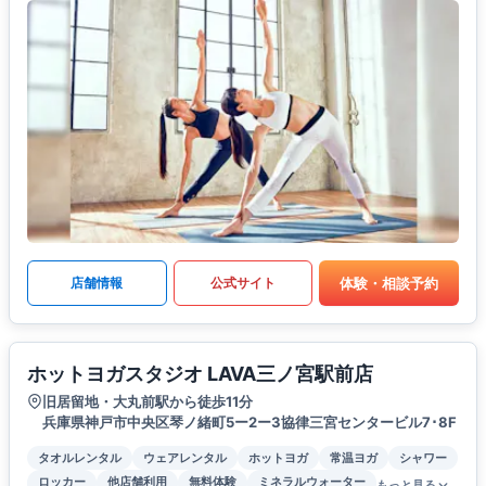
体験・相談予約
店舗情報
公式サイト
ホットヨガスタジオ LAVA三ノ宮駅前店
旧居留地・大丸前駅から徒歩11分
兵庫県神戸市中央区琴ノ緒町5ー2ー3協律三宮センタービル7･8F
タオルレンタル
ウェアレンタル
ホットヨガ
常温ヨガ
シャワー
ロッカー
他店舗利用
無料体験
ミネラルウォーター
もっと見る