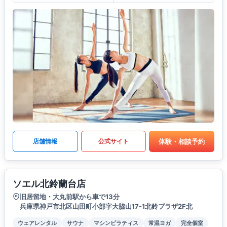
体験・相談予約
店舗情報
公式サイト
ソエル北鈴蘭台店
旧居留地・大丸前駅から車で13分
兵庫県神戸市北区山田町小部字大脇山17-1北鈴プラザ2F北
ウェアレンタル
サウナ
マシンピラティス
常温ヨガ
完全個室