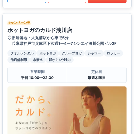
キャンペーン中
ホットヨガのカルド湊川店
旧居留地・大丸前駅から車で5分
兵庫県神戸市兵庫区下沢通1ー4ー7シンエイ湊川公園ビル2F
タオルレンタル
ホットヨガ
グループヨガ
シャワー
ロッカー
他店舗利用
水素水
駅から5分以内
営業時間
定休日
平日 10:00〜22:30
毎週木曜日