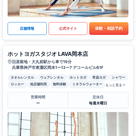
体験・相談予約
店舗情報
公式サイト
ホットヨガスタジオ LAVA岡本店
旧居留地・大丸前駅から車で19分
兵庫県神戸市東灘区岡本1ー13ー7 デコールビルB1F
タオルレンタル
ウェアレンタル
ホットヨガ
常温ヨガ
シャワー
ロッカー
他店舗利用
無料体験
ミネラルウォーター
もっと見る
営業時間
定休日
ー
毎週木曜日