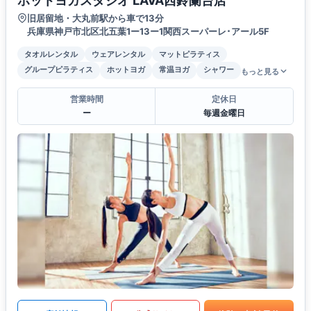
ホットヨガスタジオ LAVA西鈴蘭台店
旧居留地・大丸前駅から車で13分
兵庫県神戸市北区北五葉1ー13ー1関西スーパーレ･アール5F
タオルレンタル
ウェアレンタル
マットピラティス
グループピラティス
ホットヨガ
常温ヨガ
シャワー
もっと見る
営業時間
定休日
ー
毎週金曜日