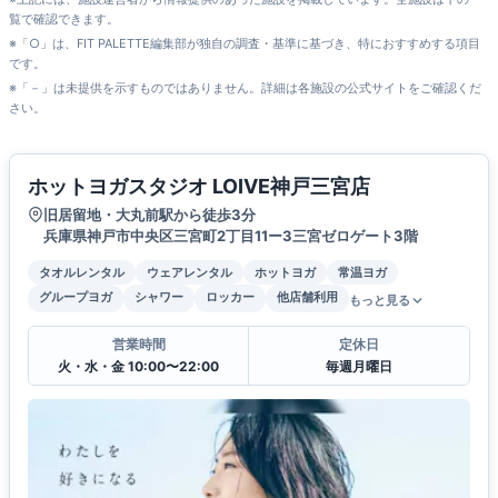
覧で確認できます。
※「○」は、FIT PALETTE編集部が独自の調査・基準に基づき、特におすすめする項目
です。
※「－」は未提供を示すものではありません。詳細は各施設の公式サイトをご確認くだ
さい。
ホットヨガスタジオ LOIVE神戸三宮店
旧居留地・大丸前駅から徒歩3分
兵庫県神戸市中央区三宮町2丁目11ー3三宮ゼロゲート3階
タオルレンタル
ウェアレンタル
ホットヨガ
常温ヨガ
グループヨガ
シャワー
ロッカー
他店舗利用
もっと見る
営業時間
定休日
火・水・金 10:00〜22:00
毎週月曜日