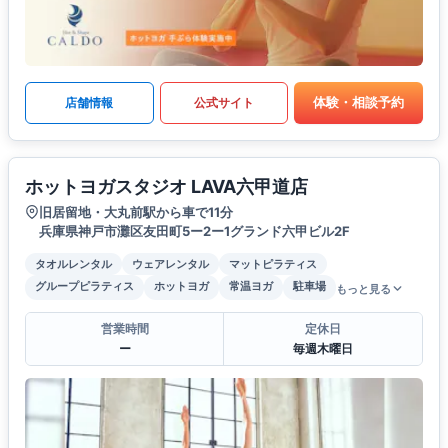
体験・相談予約
店舗情報
公式サイト
ホットヨガスタジオ LAVA六甲道店
旧居留地・大丸前駅から車で11分
兵庫県神戸市灘区友田町5ー2ー1グランド六甲ビル2F
タオルレンタル
ウェアレンタル
マットピラティス
グループピラティス
ホットヨガ
常温ヨガ
駐車場
もっと見る
営業時間
定休日
ー
毎週木曜日