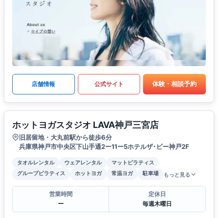
体験・相談予約
店舗情報
公式サイト
ホットヨガスタジオ LAVA神戸三宮店
旧居留地・大丸前駅から徒歩6分
兵庫県神戸市中央区下山手通2ー11ー5ホテルザ･ビー神戸2F
タオルレンタル
ウェアレンタル
マットピラティス
グループピラティス
ホットヨガ
常温ヨガ
駐車場
もっと見る
営業時間
定休日
ー
毎週木曜日