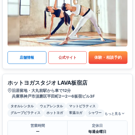
体験・相談予約
店舗情報
公式サイト
ホットヨガスタジオ LAVA板宿店
旧居留地・大丸前駅から車で12分
兵庫県神戸市須磨区平田町2ー2ー6板宿ビル3F
タオルレンタル
ウェアレンタル
マットピラティス
グループピラティス
ホットヨガ
常温ヨガ
シャワー
もっと見る
営業時間
定休日
ー
毎週金曜日