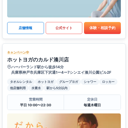
体験・相談予約
店舗情報
公式サイト
キャンペーン中
ホットヨガのカルド湊川店
ハーバーランド駅から徒歩14分
兵庫県神戸市兵庫区下沢通1ー4ー7シンエイ湊川公園ビル2F
タオルレンタル
ホットヨガ
グループヨガ
シャワー
ロッカー
他店舗利用
水素水
駅から5分以内
営業時間
定休日
平日 10:00〜22:30
毎週木曜日