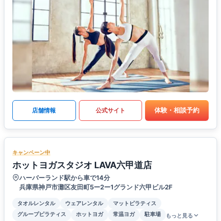
体験・相談予約
店舗情報
公式サイト
キャンペーン中
ホットヨガスタジオ LAVA六甲道店
ハーバーランド駅から車で14分
兵庫県神戸市灘区友田町5ー2ー1グランド六甲ビル2F
タオルレンタル
ウェアレンタル
マットピラティス
グループピラティス
ホットヨガ
常温ヨガ
駐車場
もっと見る