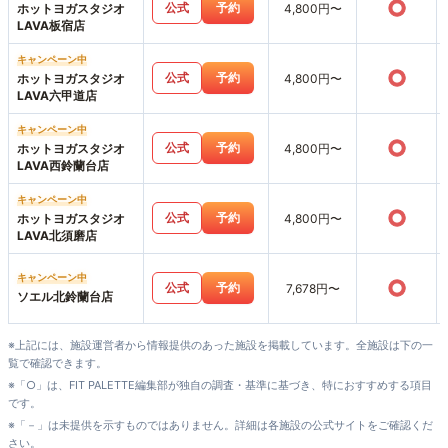
○
公式
予約
ホットヨガスタジオ
4,800円〜
LAVA板宿店
キャンペーン中
○
公式
予約
ホットヨガスタジオ
4,800円〜
LAVA六甲道店
キャンペーン中
○
公式
予約
ホットヨガスタジオ
4,800円〜
LAVA西鈴蘭台店
キャンペーン中
○
公式
予約
ホットヨガスタジオ
4,800円〜
LAVA北須磨店
キャンペーン中
○
公式
予約
7,678円〜
ソエル北鈴蘭台店
※上記には、施設運営者から情報提供のあった施設を掲載しています。全施設は下の一
覧で確認できます。
※「○」は、FIT PALETTE編集部が独自の調査・基準に基づき、特におすすめする項目
です。
※「－」は未提供を示すものではありません。詳細は各施設の公式サイトをご確認くだ
さい。