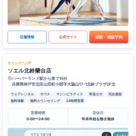
体験・相談予約
店舗情報
公式サイト
キャンペーン中
ソエル北鈴蘭台店
ハーバーランド駅から車で15分
兵庫県神戸市北区山田町小部字大脇山17-1北鈴プラザ2F北
ウェアレンタル
サウナ
マシンピラティス
常温ヨガ
完全個室
無料体験
無料カウンセリング
24時間営業
営業時間
定休日
0:00〜24:00
年末年始を除き無休