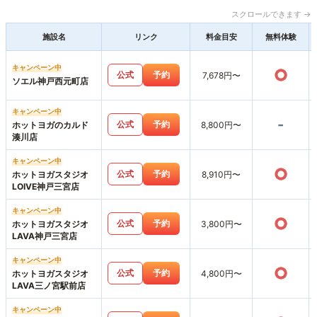
スクロールできます →
施設名
リンク
料金目安
無料体験
キャンペーン中
○
公式
予約
7,678円〜
ソエル神戸西元町店
キャンペーン中
-
公式
予約
ホットヨガのカルド
8,800円〜
湊川店
キャンペーン中
○
公式
予約
ホットヨガスタジオ
8,910円〜
LOIVE神戸三宮店
キャンペーン中
○
公式
予約
ホットヨガスタジオ
3,800円〜
LAVA神戸三宮店
キャンペーン中
○
公式
予約
ホットヨガスタジオ
4,800円〜
LAVA三ノ宮駅前店
キャンペーン中