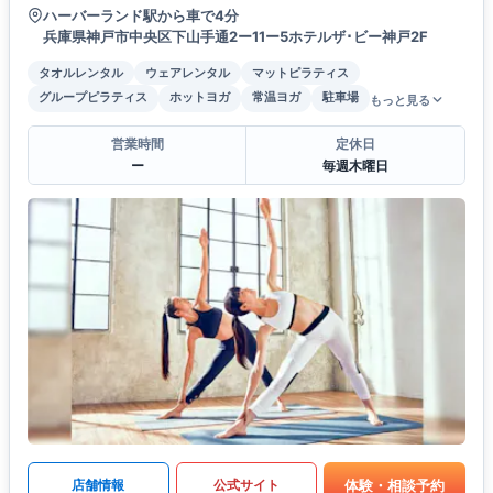
ハーバーランド駅から車で4分
兵庫県神戸市中央区下山手通2ー11ー5ホテルザ･ビー神戸2F
タオルレンタル
ウェアレンタル
マットピラティス
グループピラティス
ホットヨガ
常温ヨガ
駐車場
もっと見る
営業時間
定休日
ー
毎週木曜日
体験・相談予約
店舗情報
公式サイト