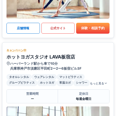
体験・相談予約
店舗情報
公式サイト
キャンペーン中
ホットヨガスタジオ LAVA板宿店
ハーバーランド駅から車で10分
兵庫県神戸市須磨区平田町2ー2ー6板宿ビル3F
タオルレンタル
ウェアレンタル
マットピラティス
グループピラティス
ホットヨガ
常温ヨガ
シャワー
もっと見る
営業時間
定休日
ー
毎週金曜日