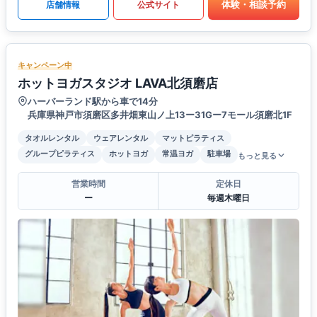
体験・相談予約
店舗情報
公式サイト
キャンペーン中
ホットヨガスタジオ LAVA北須磨店
ハーバーランド駅から車で14分
兵庫県神戸市須磨区多井畑東山ノ上13ー31Gー7モール須磨北1F
タオルレンタル
ウェアレンタル
マットピラティス
グループピラティス
ホットヨガ
常温ヨガ
駐車場
もっと見る
営業時間
定休日
ー
毎週木曜日