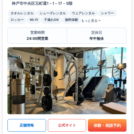
神戸市中央区元町通1－1－17－5階
タオルレンタル
シューズレンタル
ウェアレンタル
シャワー
ロッカー
Wi-Fi
子連れOK
無料体験
もっと見る
営業時間
定休日
24:00間営業
年中無休
体験・相談予約
店舗情報
公式サイト