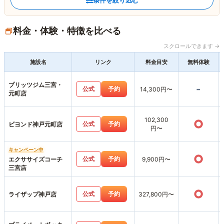
条件を絞り込む
料金・体験・特徴を比べる
スクロールできます →
施設名
リンク
料金目安
無料体験
プリッツジム三宮・
-
公式
予約
14,300円〜
元町店
102,300
○
公式
予約
ビヨンド神戸元町店
円〜
キャンペーン中
○
公式
予約
エクササイズコーチ
9,900円〜
三宮店
○
公式
予約
ライザップ神戸店
327,800円〜