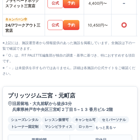
プライベートボック
-
公式
予約
4,400円〜
スフィット三宮店
キャンペーン中
○
公式
予約
24/7ワークアウト三
10,450円〜
宮店
※上記には、施設運営者から情報提供のあった施設を掲載しています。全施設は下の一
覧で確認できます。
※「○」は、FIT PALETTE編集部が独自の調査・基準に基づき、特におすすめする項目
です。
※「－」は未提供を示すものではありません。詳細は各施設の公式サイトをご確認くだ
さい。
プリッツジム三宮・元町店
旧居留地・大丸前駅から徒歩3分
兵庫県神戸市中央区三宮町２丁目５−１３ 香月ビル 2階
シューズレンタル
レッスン振替可
キャンセル可
セミパーソナル
トレーナー固定制
マシンピラティス
ロッカー
もっと見る
営業時間
定休日