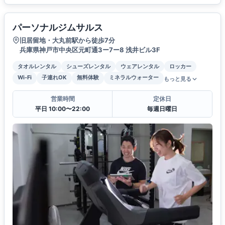
パーソナルジムサルス
旧居留地・大丸前駅から徒歩7分
兵庫県神戸市中央区元町通3ー7ー8 浅井ビル3F
タオルレンタル
シューズレンタル
ウェアレンタル
ロッカー
Wi-Fi
子連れOK
無料体験
ミネラルウォーター
もっと見る
営業時間
定休日
平日 10:00〜22:00
毎週日曜日