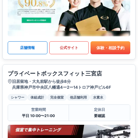
体験・相談予約
店舗情報
公式サイト
プライベートボックスフィット三宮店
旧居留地・大丸前駅から徒歩8分
兵庫県神戸市中央区八幡通4ー2ー14トロア神戸ビル6F
シャワー
体組成計
完全個室
他店舗利用
水素水
営業時間
定休日
平日 10:00〜21:00
要確認