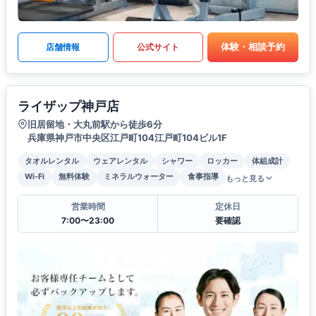
体験・相談予約
店舗情報
公式サイト
ライザップ神戸店
旧居留地・大丸前駅から徒歩6分
兵庫県神戸市中央区江戸町104江戸町104ビル1F
タオルレンタル
ウェアレンタル
シャワー
ロッカー
体組成計
Wi-Fi
無料体験
ミネラルウォーター
食事指導
もっと見る
営業時間
定休日
7:00〜23:00
要確認