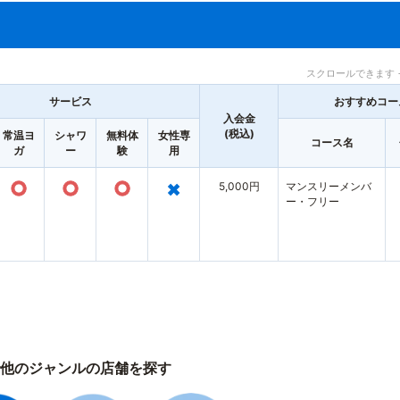
スクロールできます 
サービス
おすすめコー
入会金
(税込)
常温ヨ
シャワ
無料体
女性専
コース名
ガ
ー
験
用
○
○
○
×
5,000円
マンスリーメンバ
ー・フリー
他のジャンルの店舗を探す