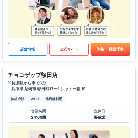
体験・相談予約
店舗情報
公式サイト
チョコザップ額田店
杭瀬駅から車で6分
兵庫県 尼崎市 額田町17ー1 シャトー福 1F
体組成計
Wi-Fi
他店舗利用
営業時間
定休日
24:00間
要確認