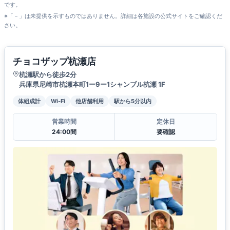
です。
※「－」は未提供を示すものではありません。詳細は各施設の公式サイトをご確認くだ
さい。
チョコザップ杭瀬店
杭瀬駅から徒歩2分
兵庫県尼崎市杭瀬本町1ー9ー1シャンブル杭瀬 1F
体組成計
Wi-Fi
他店舗利用
駅から5分以内
営業時間
定休日
24:00間
要確認