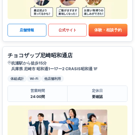
体験・相談予約
店舗情報
公式サイト
チョコザップ尼崎昭和通店
杭瀬駅から徒歩15分
兵庫県 尼崎市 昭和通1ー17ー2 CRASIS昭和通 1F
体組成計
Wi-Fi
他店舗利用
営業時間
定休日
24:00間
要確認