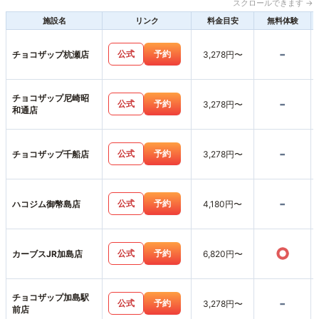
スクロールできます →
施設名
リンク
料金目安
無料体験
-
公式
予約
チョコザップ杭瀬店
3,278円〜
チョコザップ尼崎昭
-
公式
予約
3,278円〜
和通店
-
公式
予約
チョコザップ千船店
3,278円〜
-
公式
予約
ハコジム御幣島店
4,180円〜
○
公式
予約
カーブスJR加島店
6,820円〜
チョコザップ加島駅
-
公式
予約
3,278円〜
前店