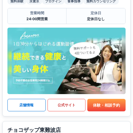
無料体験
水素水
プロテイン
食事指導
無料カウンセリング
営業時間
定休日
24:00間営業
定休日なし
体験・相談予約
店舗情報
公式サイト
チョコザップ東難波店