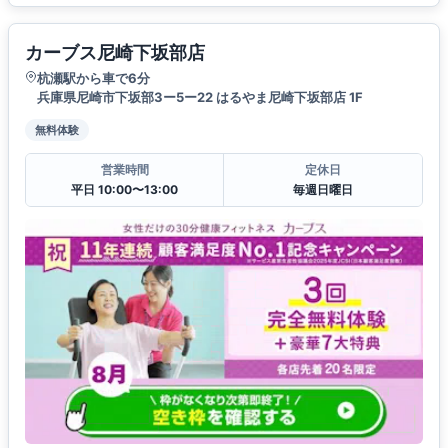
カーブス尼崎下坂部店
杭瀬駅から車で6分
兵庫県尼崎市下坂部3ー5ー22 はるやま尼崎下坂部店 1F
無料体験
営業時間
定休日
平日 10:00〜13:00
毎週日曜日