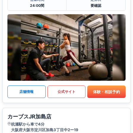
24:00間
要確認
体験・相談予約
店舗情報
公式サイト
カーブスJR加島店
杭瀬駅から車で4分
大阪府大阪市淀川区加島3丁目中2ー19