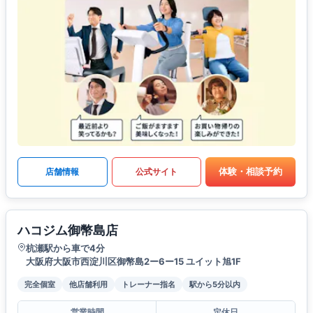
体験・相談予約
店舗情報
公式サイト
ハコジム御幣島店
杭瀬駅から車で4分
大阪府大阪市西淀川区御幣島2ー6ー15 ユイット旭1F
完全個室
他店舗利用
トレーナー指名
駅から5分以内
営業時間
定休日