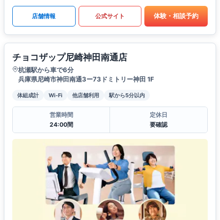
体験・相談予約
店舗情報
公式サイト
チョコザップ尼崎神田南通店
杭瀬駅から車で6分
兵庫県尼崎市神田南通3ー73ドミトリー神田 1F
体組成計
Wi-Fi
他店舗利用
駅から5分以内
営業時間
定休日
24:00間
要確認