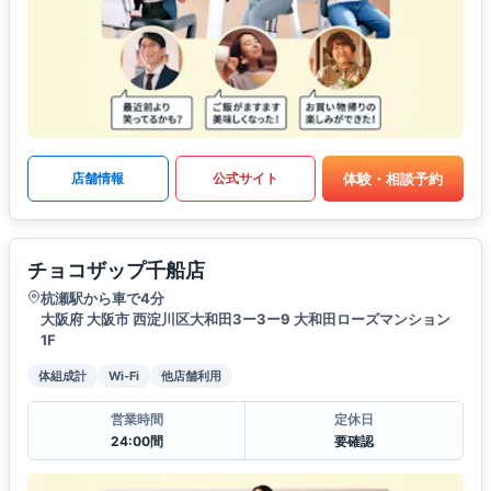
体験・相談予約
店舗情報
公式サイト
チョコザップ千船店
杭瀬駅から車で4分
大阪府 大阪市 西淀川区大和田3ー3ー9 大和田ローズマンション
1F
体組成計
Wi-Fi
他店舗利用
営業時間
定休日
24:00間
要確認