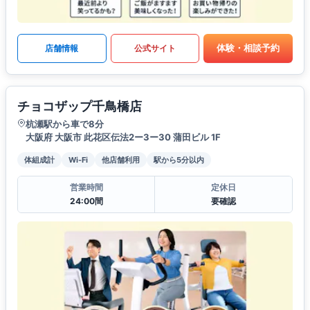
体験・相談予約
店舗情報
公式サイト
チョコザップ千鳥橋店
杭瀬駅から車で8分
大阪府 大阪市 此花区伝法2ー3ー30 蒲田ビル 1F
体組成計
Wi-Fi
他店舗利用
駅から5分以内
営業時間
定休日
24:00間
要確認