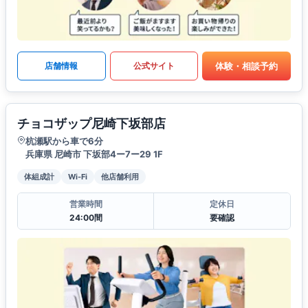
体験・相談予約
店舗情報
公式サイト
チョコザップ尼崎下坂部店
杭瀬駅から車で6分
兵庫県 尼崎市 下坂部4ー7ー29 1F
体組成計
Wi-Fi
他店舗利用
営業時間
定休日
24:00間
要確認