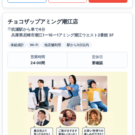
チョコザップアミング潮江店
杭瀬駅から車で4分
兵庫県尼崎市潮江1ー16ー1アミング潮江ウエスト2番館 3F
体組成計
Wi-Fi
他店舗利用
駅から5分以内
営業時間
定休日
24:00間
要確認