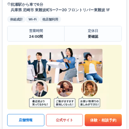
杭瀬駅から車で6分
兵庫県 尼崎市 東難波町5ー7ー20 フロントリバー東難波 1F
体組成計
Wi-Fi
他店舗利用
営業時間
定休日
24:00間
要確認
体験・相談予約
店舗情報
公式サイト