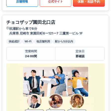
体験・相談予約
店舗情報
公式サイト
チョコザップ園田北口店
杭瀬駅から車で8分
兵庫県 尼崎市 東園田町6ー121ー7 三鷹第一ビル 1F
体組成計
Wi-Fi
他店舗利用
駅から5分以内
営業時間
定休日
24:00間
要確認