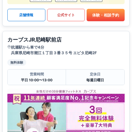
体験・相談予約
店舗情報
公式サイト
カーブスJR尼崎駅前店
杭瀬駅から車で4分
兵庫県尼崎市潮江１丁目３番３５号 エピタ尼崎2F
無料体験
営業時間
定休日
平日 10:00〜13:00
毎週日曜日