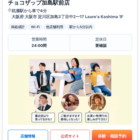
チョコザップ加島駅前店
杭瀬駅から車で4分
大阪府 大阪市 淀川区加島3丁目中2ー17 Laure'a Kashima 1F
体組成計
Wi-Fi
他店舗利用
駅から5分以内
営業時間
定休日
24:00間
要確認
体験・相談予約
店舗情報
公式サイト