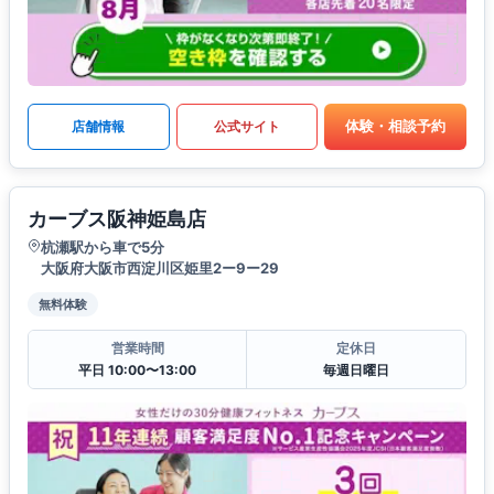
体験・相談予約
店舗情報
公式サイト
カーブス阪神姫島店
杭瀬駅から車で5分
大阪府大阪市西淀川区姫里2ー9ー29
無料体験
営業時間
定休日
平日 10:00〜13:00
毎週日曜日