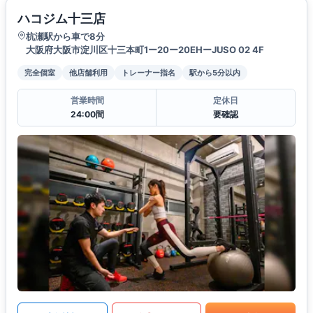
ハコジム十三店
杭瀬駅から車で8分
大阪府大阪市淀川区十三本町1ー20ー20EHーJUSO 02 4F
完全個室
他店舗利用
トレーナー指名
駅から5分以内
営業時間
定休日
24:00間
要確認