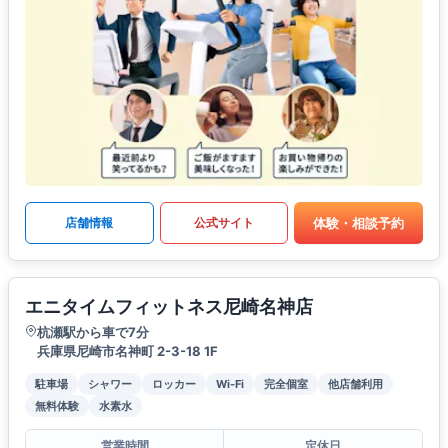
体験・相談予約
店舗情報
公式サイト
エニタイムフィットネス尼崎名神店
杭瀬駅から車で7分
兵庫県尼崎市名神町 2-3-18 1F
駐車場
シャワー
ロッカー
Wi-Fi
完全個室
他店舗利用
無料体験
水素水
営業時間
定休日