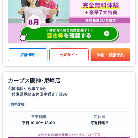
体験・相談予約
店舗情報
公式サイト
カーブス阪神･尼崎店
杭瀬駅から車で5分
兵庫県尼崎市神田中通3丁目36
無料体験
営業時間
定休日
平日 10:00〜13:00
毎週日曜日