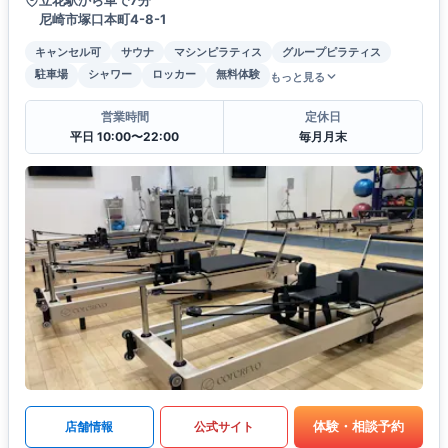
尼崎市塚口本町4-8-1
キャンセル可
サウナ
マシンピラティス
グループピラティス
駐車場
シャワー
ロッカー
無料体験
もっと見る
営業時間
定休日
平日 10:00〜22:00
毎月月末
体験・相談予約
店舗情報
公式サイト