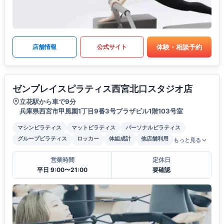
体験・相談予約
店舗情報
公式サイト
ゼンプレイスピラティス西宮北口スタジオ店
立花駅から車で9分
兵庫県西宮市甲風園1丁目9番3号プラザビル1階103号室
マシンピラティス
マットピラティス
パーソナルピラティス
グループピラティス
ロッカー
体組成計
他店舗利用
もっと見る
営業時間
定休日
平日 9:00〜21:00
要確認