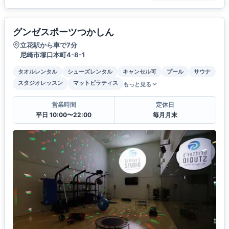
グンゼスポーツつかしん
立花駅から車で7分
尼崎市塚口本町4-8-1
タオルレンタル
シューズレンタル
キャンセル可
プール
サウナ
スタジオレッスン
マットピラティス
もっと見る
営業時間
定休日
平日 10:00〜22:00
毎月月末