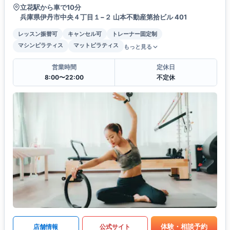
立花駅から車で10分
兵庫県伊丹市中央４丁目１−２ 山本不動産第拾ビル 401
レッスン振替可
キャンセル可
トレーナー固定制
マシンピラティス
マットピラティス
もっと見る
営業時間
定休日
8:00〜22:00
不定休
体験・相談予約
店舗情報
公式サイト