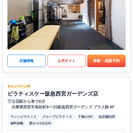
体験・相談予約
店舗情報
公式サイト
キャンペーン中
ピラティスケー阪急西宮ガーデンズ店
立花駅から車で8分
兵庫県西宮市高松町8ー25阪急西宮ガーデンズ プラス館 8F
マシンピラティス
グループピラティス
子連れOK
他店舗利用
無料体験
駅から5分以内