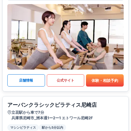
体験・相談予約
店舗情報
公式サイト
アーバンクラシックピラティス尼崎店
立花駅から車で7分
兵庫県尼崎市_洲本通1ー2ー1 エトワール尼崎2F
マシンピラティス
駅から5分以内