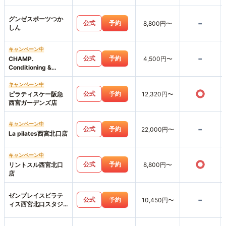
グンゼスポーツつか
-
公式
予約
8,800円〜
しん
キャンペーン中
-
公式
予約
CHAMP.
4,500円〜
Conditioning &
Workout Personal
GymCHAMP. 鳴尾・
キャンペーン中
○
武庫川女子大前駅 駅
公式
予約
ピラティスケー阪急
12,320円〜
前店
西宮ガーデンズ店
キャンペーン中
-
公式
予約
22,000円〜
La pilates西宮北口店
キャンペーン中
○
公式
予約
リントスル西宮北口
8,800円〜
店
ゼンプレイスピラテ
-
公式
予約
10,450円〜
ィス西宮北口スタジ
オ店