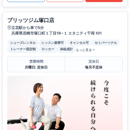
プリッツジム塚口店
立花駅から車で5分
兵庫県尼崎市塚口町１丁目19−１ エタニティ千両 101
シューズレンタル
レッスン振替可
キャンセル可
セミパーソナル
トレーナー固定制
ロッカー
体組成計
もっと見る
営業時間
定休日
月曜日: 定休日
毎月不定休