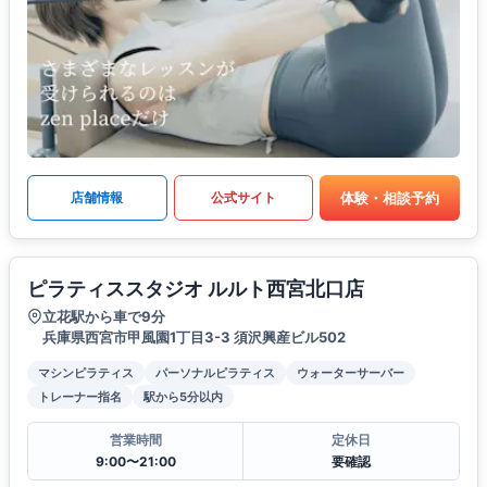
体験・相談予約
店舗情報
公式サイト
ピラティススタジオ ルルト西宮北口店
立花駅から車で9分
兵庫県西宮市甲風園1丁目3-3 須沢興産ビル502
マシンピラティス
パーソナルピラティス
ウォーターサーバー
トレーナー指名
駅から5分以内
営業時間
定休日
9:00〜21:00
要確認