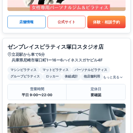
体験・相談予約
店舗情報
公式サイト
ゼンプレイスピラティス塚口スタジオ店
立花駅から車で5分
兵庫県尼崎市塚口町1ー16ー6ハイネススガヤビル4F
マシンピラティス
マットピラティス
パーソナルピラティス
グループピラティス
ロッカー
体組成計
他店舗利用
もっと見る
営業時間
定休日
平日 9:00〜22:00
要確認