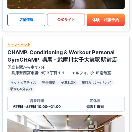
体験・相談予約
店舗情報
公式サイト
キャンペーン中
CHAMP. Conditioning & Workout Personal
GymCHAMP. 鳴尾・武庫川女子大前駅 駅前店
立花駅から車で7分
兵庫県西宮市里中町３丁目１１-１ エルフォルク 1F南号室
マットピラティス
完全個室
子連れOK
無料カウンセリング
駅から5分以内
営業時間
定休日
火曜日~金曜日 10:00〜21:00
毎週月曜日