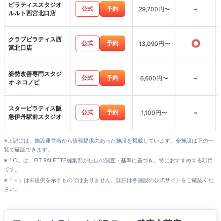
ピラティススタジオ
-
公式
予約
29,700円〜
ルルト西宮北口店
クラブピラティス西
○
公式
予約
13,090円〜
宮北口店
姿勢改善専門スタジ
-
公式
予約
6,600円〜
オ ネコノビ
スターピラティス阪
-
公式
予約
1,100円〜
急伊丹駅前スタジオ
※上記には、施設運営者から情報提供のあった施設を掲載しています。全施設は下の一
覧で確認できます。
※「○」は、FIT PALETTE編集部が独自の調査・基準に基づき、特におすすめする項目
です。
※「－」は未提供を示すものではありません。詳細は各施設の公式サイトをご確認くだ
さい。