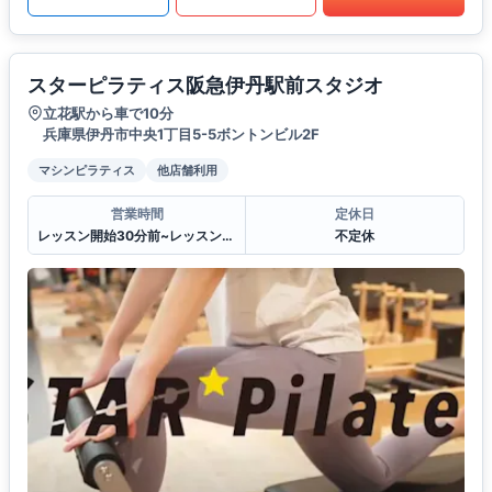
スターピラティス阪急伊丹駅前スタジオ
立花駅から車で10分
兵庫県伊丹市中央1丁目5-5ボントンビル2F
マシンピラティス
他店舗利用
営業時間
定休日
レッスン開始30分前~レッスン終了30分後
不定休