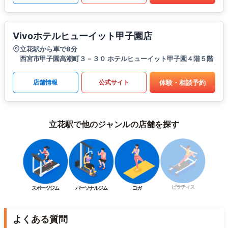
Vivoホテルヒューイット甲子園店
立花駅から車で8分
西宮市甲子園高潮町３－３０ ホテルヒューイット甲子園４階５階
体験・相談予約
店舗情報
公式サイト
立花駅で他のジャンルの店舗を探す
ピラティス
スポーツジム
パーソナルジム
ヨガ
よくある質問