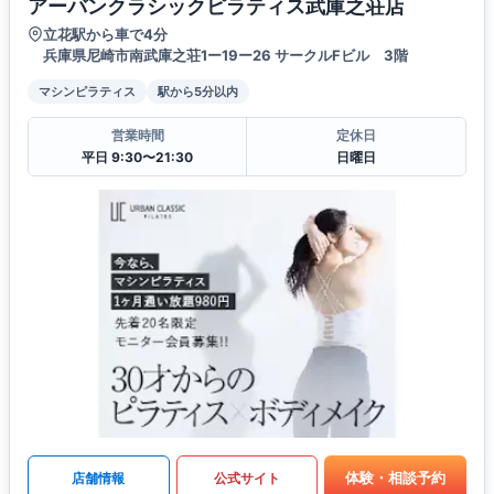
アーバンクラシックピラティス武庫之荘店
立花駅から車で4分
兵庫県尼崎市南武庫之荘1ー19ー26 サークルFビル 3階
マシンピラティス
駅から5分以内
営業時間
定休日
平日 9:30〜21:30
日曜日
体験・相談予約
店舗情報
公式サイト