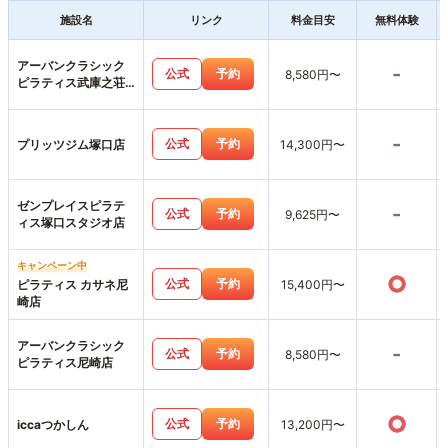
施設名
リンク
料金目安
無料体験
アーバンクラシック
-
公式
予約
8,580円〜
ピラティス武庫之荘
店
-
公式
予約
プリッツジム塚口店
14,300円〜
ゼンプレイスピラテ
-
公式
予約
9,625円〜
ィス塚口スタジオ店
キャンペーン中
○
公式
予約
ピラティス カサネ尼
15,400円〜
崎店
アーバンクラシック
-
公式
予約
8,580円〜
ピラティス尼崎店
○
公式
予約
iccaつかしん
13,200円〜