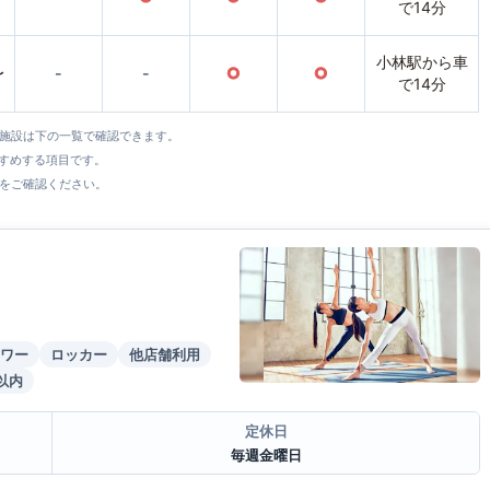
で14分
小林駅から車
〜
-
-
○
○
で14分
全施設は下の一覧で確認できます。
すすめする項目です。
をご確認ください。
ワー
ロッカー
他店舗利用
以内
定休日
毎週金曜日