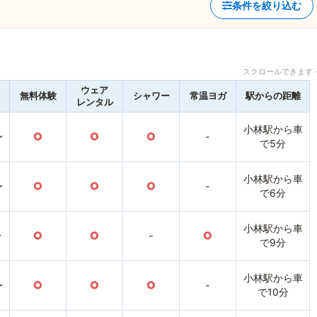
条件を絞り込む
スクロールできます 
ウェア
無料体験
シャワー
常温ヨガ
駅からの距離
レンタル
小林駅から車
〜
○
○
○
-
で5分
小林駅から車
〜
○
○
○
-
で6分
小林駅から車
〜
○
○
-
○
で9分
小林駅から車
〜
○
○
○
-
で10分