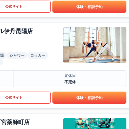
体験・相談予約
公式サイト
ール伊丹昆陽店
場
シャワー
ロッカー
定休日
不定休
体験・相談予約
公式サイト
S西宮薬師町店