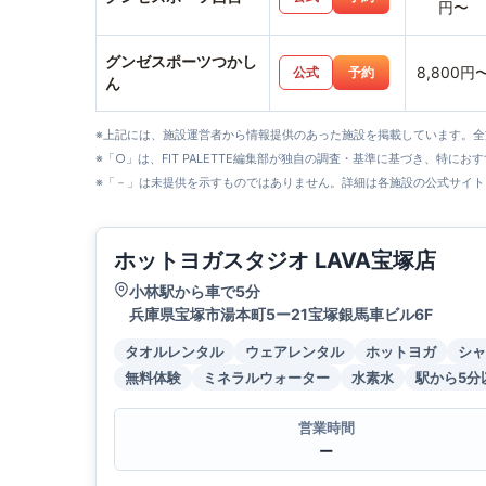
円〜
グンゼスポーツつかし
8,800円
公式
予約
ん
※上記には、施設運営者から情報提供のあった施設を掲載しています。
※「○」は、FIT PALETTE編集部が独自の調査・基準に基づき、特にお
※「－」は未提供を示すものではありません。詳細は各施設の公式サイト
ホットヨガスタジオ LAVA宝塚店
小林駅から車で5分
兵庫県宝塚市湯本町5ー21宝塚銀馬車ビル6F
タオルレンタル
ウェアレンタル
ホットヨガ
シャ
無料体験
ミネラルウォーター
水素水
駅から5分
営業時間
ー