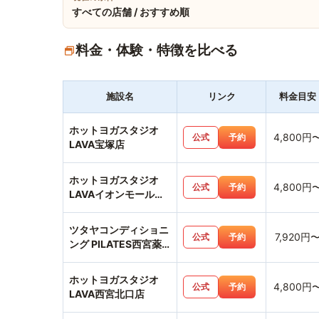
すべての店舗 / おすすめ順
料金・体験・特徴を比べる
施設名
リンク
料金目安
ホットヨガスタジオ
4,800円
公式
予約
LAVA宝塚店
ホットヨガスタジオ
4,800円
公式
予約
LAVAイオンモール伊
丹昆陽店
ツタヤコンディショニ
7,920円
公式
予約
ング PILATES西宮薬
師町店
ホットヨガスタジオ
4,800円
公式
予約
LAVA西宮北口店