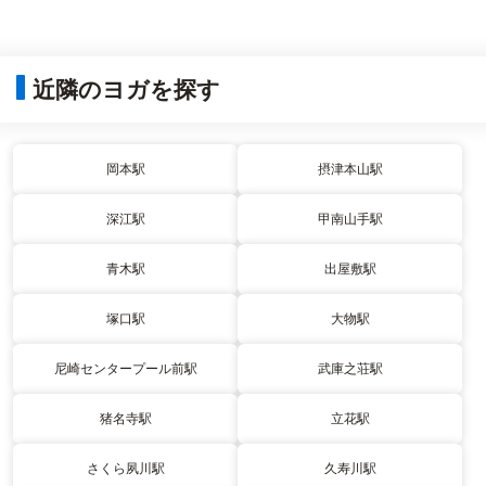
近隣のヨガを探す
岡本駅
摂津本山駅
深江駅
甲南山手駅
青木駅
出屋敷駅
塚口駅
大物駅
尼崎センタープール前駅
武庫之荘駅
猪名寺駅
立花駅
さくら夙川駅
久寿川駅