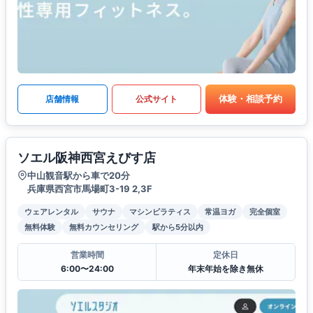
体験・相談予約
店舗情報
公式サイト
ソエル阪神西宮えびす店
中山観音駅から車で20分
兵庫県西宮市馬場町3-19 2,3F
ウェアレンタル
サウナ
マシンピラティス
常温ヨガ
完全個室
無料体験
無料カウンセリング
駅から5分以内
営業時間
定休日
6:00〜24:00
年末年始を除き無休