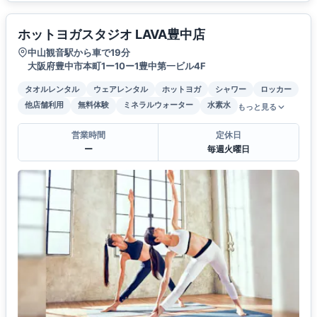
ホットヨガスタジオ LAVA豊中店
中山観音駅から車で19分
大阪府豊中市本町1ー10ー1豊中第一ビル4F
タオルレンタル
ウェアレンタル
ホットヨガ
シャワー
ロッカー
他店舗利用
無料体験
ミネラルウォーター
水素水
もっと見る
営業時間
定休日
ー
毎週火曜日