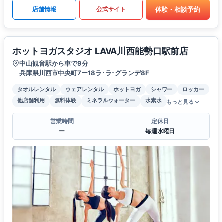
体験・相談予約
店舗情報
公式サイト
ホットヨガスタジオ LAVA川西能勢口駅前店
中山観音駅から車で9分
兵庫県川西市中央町7ー18ラ･ラ･グランデ8F
タオルレンタル
ウェアレンタル
ホットヨガ
シャワー
ロッカー
他店舗利用
無料体験
ミネラルウォーター
水素水
もっと見る
営業時間
定休日
ー
毎週水曜日