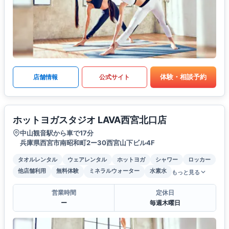
体験・相談予約
店舗情報
公式サイト
ホットヨガスタジオ LAVA西宮北口店
中山観音駅から車で17分
兵庫県西宮市南昭和町2ー30西宮山下ビル4F
タオルレンタル
ウェアレンタル
ホットヨガ
シャワー
ロッカー
他店舗利用
無料体験
ミネラルウォーター
水素水
もっと見る
営業時間
定休日
ー
毎週木曜日