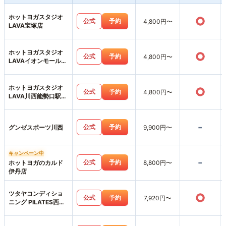
ホットヨガスタジオ
○
公式
予約
4,800円〜
LAVA宝塚店
ホットヨガスタジオ
○
公式
予約
4,800円〜
LAVAイオンモール伊
丹昆陽店
ホットヨガスタジオ
○
公式
予約
4,800円〜
LAVA川西能勢口駅前
店
-
公式
予約
グンゼスポーツ川西
9,900円〜
キャンペーン中
-
公式
予約
ホットヨガのカルド
8,800円〜
伊丹店
ツタヤコンディショ
○
公式
予約
7,920円〜
ニング PILATES西宮
薬師町店