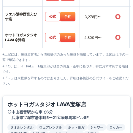
ソエル阪神西宮えび
○
公式
予約
3,278円〜
す店
ホットヨガスタジオ
○
公式
予約
4,800円〜
LAVA今津店
※上記には、施設運営者から情報提供のあった施設を掲載しています。全施設は下の一
覧で確認できます。
※「○」は、FIT PALETTE編集部が独自の調査・基準に基づき、特におすすめする項目
です。
※「－」は未提供を示すものではありません。詳細は各施設の公式サイトをご確認くだ
さい。
ホットヨガスタジオ LAVA宝塚店
中山観音駅から車で6分
兵庫県宝塚市湯本町5ー21宝塚銀馬車ビル6F
タオルレンタル
ウェアレンタル
ホットヨガ
シャワー
ロッカー