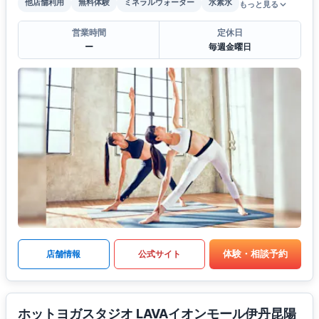
他店舗利用
無料体験
ミネラルウォーター
水素水
もっと見る
営業時間
定休日
ー
毎週金曜日
体験・相談予約
店舗情報
公式サイト
ホットヨガスタジオ LAVAイオンモール伊丹昆陽