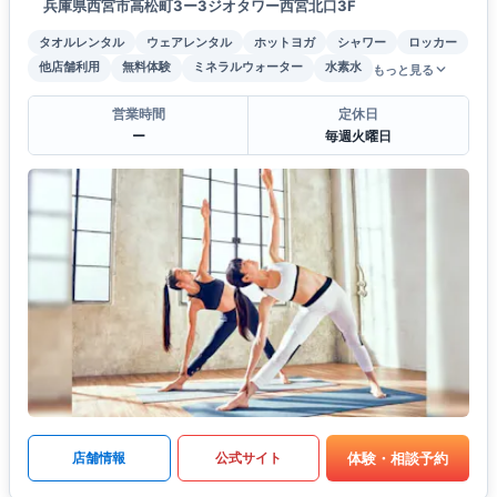
兵庫県西宮市高松町3ー3ジオタワー西宮北口3F
タオルレンタル
ウェアレンタル
ホットヨガ
シャワー
ロッカー
他店舗利用
無料体験
ミネラルウォーター
水素水
もっと見る
営業時間
定休日
ー
毎週火曜日
体験・相談予約
店舗情報
公式サイト