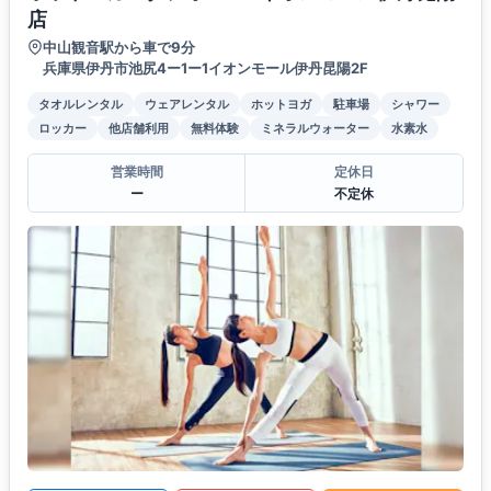
店
中山観音駅から車で9分
兵庫県伊丹市池尻4ー1ー1イオンモール伊丹昆陽2F
タオルレンタル
ウェアレンタル
ホットヨガ
駐車場
シャワー
ロッカー
他店舗利用
無料体験
ミネラルウォーター
水素水
営業時間
定休日
ー
不定休