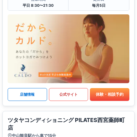
平日 8:30〜21:30
毎月5日
体験・相談予約
店舗情報
公式サイト
ツタヤコンディショニング PILATES西宮薬師町
店
中山観音駅から車で15分