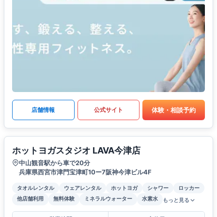
体験・相談予約
店舗情報
公式サイト
ホットヨガスタジオ LAVA今津店
中山観音駅から車で20分
兵庫県西宮市津門宝津町10ー7阪神今津ビル4F
タオルレンタル
ウェアレンタル
ホットヨガ
シャワー
ロッカー
他店舗利用
無料体験
ミネラルウォーター
水素水
もっと見る