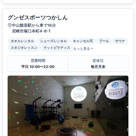
グンゼスポーツつかしん
中山観音駅から車で16分
尼崎市塚口本町4-8-1
タオルレンタル
シューズレンタル
キャンセル可
プール
サウナ
スタジオレッスン
マットピラティス
もっと見る
営業時間
定休日
平日 10:00〜22:00
毎月月末