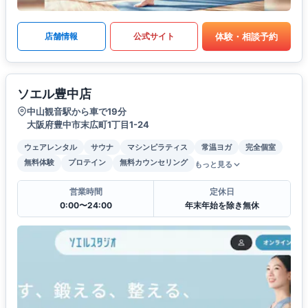
体験・相談予約
店舗情報
公式サイト
ソエル豊中店
中山観音駅から車で19分
大阪府豊中市末広町1丁目1-24
ウェアレンタル
サウナ
マシンピラティス
常温ヨガ
完全個室
無料体験
プロテイン
無料カウンセリング
もっと見る
営業時間
定休日
0:00〜24:00
年末年始を除き無休