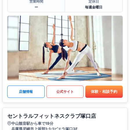
営業時間
定休日
ー
毎週金曜日
体験・相談予約
店舗情報
公式サイト
セントラルフィットネスクラブ塚口店
中山観音駅から車で19分
兵庫県尼崎市上坂部1-1-1ビエラ塚口3F