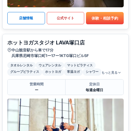
体験・相談予約
店舗情報
公式サイト
ホットヨガスタジオ LAVA塚口店
中山観音駅から車で17分
兵庫県尼崎市塚口町1ー17ー1KTG塚口ビル5F
タオルレンタル
ウェアレンタル
マットピラティス
グループピラティス
ホットヨガ
常温ヨガ
シャワー
もっと見る
営業時間
定休日
ー
毎週金曜日