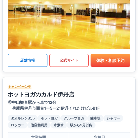
体験・相談予約
店舗情報
公式サイト
キャンペーン中
ホットヨガのカルド伊丹店
中山観音駅から車で12分
兵庫県伊丹市西台1ー5ー21伊丹くれたけビルB1F
タオルレンタル
ホットヨガ
グループヨガ
駐車場
シャワー
ロッカー
他店舗利用
水素水
駅から5分以内
営業時間
定休日