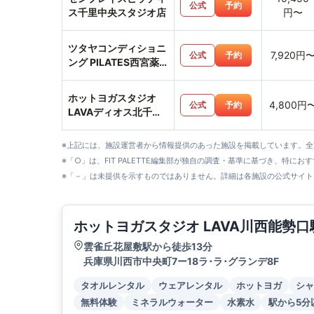
公式
予約
ス千里中央スタジオ店
円〜
ツタヤコンディショニ
7,920円
公式
予約
ング PILATES西宮薬
師町店
ホットヨガスタジオ
4,800円
公式
予約
LAVAディオス北千里
店
※上記には、施設運営者から情報提供のあった施設を掲載しています。
※「○」は、FIT PALETTE編集部が独自の調査・基準に基づき、特にお
※「－」は未提供を示すものではありません。詳細は各施設の公式サイト
ホットヨガスタジオ LAVA川西能勢口
雲雀丘花屋敷駅から徒歩13分
兵庫県川西市中央町7ー18ラ･ラ･グランデ8F
タオルレンタル
ウェアレンタル
ホットヨガ
シャ
無料体験
ミネラルウォーター
水素水
駅から5分