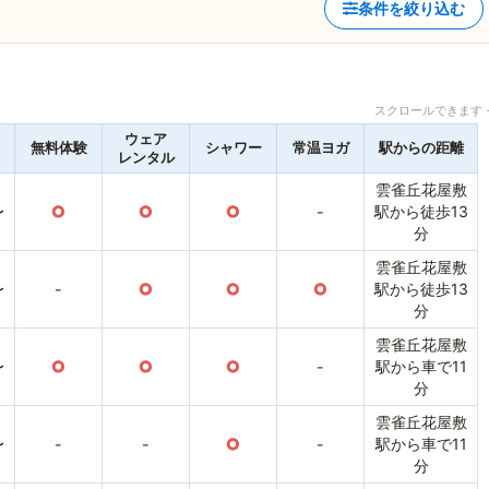
条件を絞り込む
スクロールできます 
ウェア
無料体験
シャワー
常温ヨガ
駅からの距離
レンタル
雲雀丘花屋敷
〜
○
○
○
-
駅から徒歩13
分
雲雀丘花屋敷
〜
-
○
○
○
駅から徒歩13
分
雲雀丘花屋敷
〜
○
○
○
-
駅から車で11
分
雲雀丘花屋敷
〜
-
-
○
-
駅から車で11
分