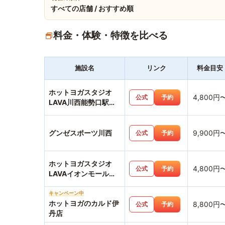
すべての店舗 / おすすめ順
料金・体験・特徴を比べる
施設名
リンク
料金目安
ホットヨガスタジオ
4,800円
公式
予約
LAVA川西能勢口駅前
店
グンゼスポーツ川西
9,900円
公式
予約
ホットヨガスタジオ
4,800円
公式
予約
LAVAイオンモール伊
丹昆陽店
キャンペーン中
ホットヨガのカルド伊
8,800円
公式
予約
丹店