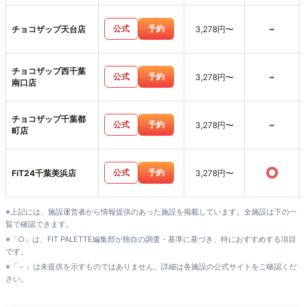
-
公式
予約
チョコザップ天台店
3,278円〜
チョコザップ西千葉
-
公式
予約
3,278円〜
南口店
チョコザップ千葉都
-
公式
予約
3,278円〜
町店
○
公式
予約
FiT24千葉美浜店
3,278円〜
※上記には、施設運営者から情報提供のあった施設を掲載しています。全施設は下の一
覧で確認できます。
※「○」は、FIT PALETTE編集部が独自の調査・基準に基づき、特におすすめする項目
です。
※「－」は未提供を示すものではありません。詳細は各施設の公式サイトをご確認くだ
さい。