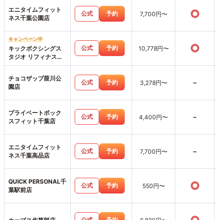
エニタイムフィット
○
公式
予約
7,700円〜
ネス千葉公園店
キャンペーン中
○
公式
予約
キックボクシングス
10,778円〜
タジオ リフィナス千
葉店
チョコザップ葭川公
-
公式
予約
3,278円〜
園店
プライベートボック
-
公式
予約
4,400円〜
スフィット千葉店
エニタイムフィット
-
公式
予約
7,700円〜
ネス千葉高品店
QUICK PERSONAL千
○
公式
予約
550円〜
葉駅前店
公式
予約