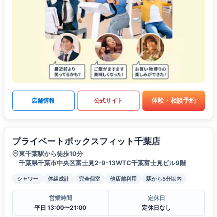
体験・相談予約
店舗情報
公式サイト
プライベートボックスフィット千葉店
東千葉駅から徒歩10分
千葉県千葉市中央区富士見2-9-13WTC千葉富士見ビル9階
シャワー
体組成計
完全個室
他店舗利用
駅から5分以内
営業時間
定休日
平日 13:00〜21:00
定休日なし