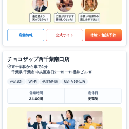
体験・相談予約
店舗情報
公式サイト
チョコザップ西千葉南口店
東千葉駅から車で4分
千葉県 千葉市 中央区春日2ー19ー11 櫻井ビル 1F
体組成計
Wi-Fi
他店舗利用
駅から5分以内
営業時間
定休日
24:00間
要確認