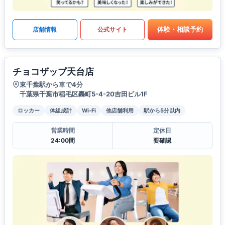
体験・相談予約
店舗情報
公式サイト
チョコザップ天台店
東千葉駅から車で4分
千葉県千葉市稲毛区轟町5-4-20吉田ビル1F
ロッカー
体組成計
Wi-Fi
他店舗利用
駅から5分以内
営業時間
定休日
24:00間
要確認