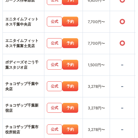
○
カーブス作草部店
6,820円〜
エニタイムフィット
○
公式
予約
7,700円〜
ネス千葉中央店
エニタイムフィット
○
公式
予約
7,700円〜
ネス千葉富士見店
ボディーズそごう千
-
公式
予約
1,500円〜
葉スタジオ店
チョコザップ千葉中
-
公式
予約
3,278円〜
央店
チョコザップ千葉新
-
公式
予約
3,278円〜
宿店
チョコザップ千葉市
-
公式
予約
3,278円〜
役所前店