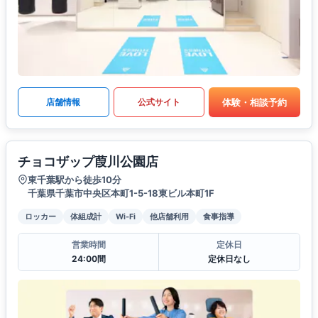
体験・相談予約
店舗情報
公式サイト
チョコザップ葭川公園店
東千葉駅から徒歩10分
千葉県千葉市中央区本町1-5-18東ビル本町1F
ロッカー
体組成計
Wi-Fi
他店舗利用
食事指導
営業時間
定休日
24:00間
定休日なし