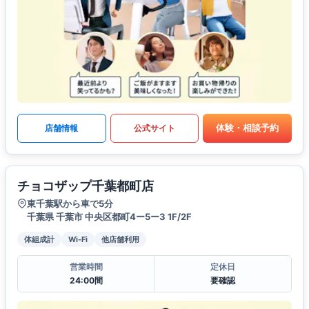
体験・相談予約
店舗情報
公式サイト
チョコザップ千葉都町店
東千葉駅から車で5分
千葉県 千葉市 中央区都町4ー5ー3 1F/2F
体組成計
Wi-Fi
他店舗利用
営業時間
定休日
24:00間
要確認