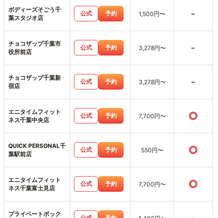
ボディーズそごう千
-
公式
予約
1,500円〜
葉スタジオ店
チョコザップ千葉市
-
公式
予約
3,278円〜
役所前店
チョコザップ千葉新
-
公式
予約
3,278円〜
宿店
エニタイムフィット
○
公式
予約
7,700円〜
ネス千葉中央店
QUICK PERSONAL千
○
公式
予約
550円〜
葉駅前店
エニタイムフィット
○
公式
予約
7,700円〜
ネス千葉富士見店
プライベートボック
公式
予約