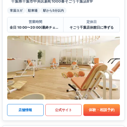
千葉県千葉市中央区新町1000番そごう千葉店B1F
常温ヨガ
駐車場
駅から5分以内
営業時間
定休日
全日 10:00〜20:00(最終チェックイン19:30)
そごう千葉店休館日に準ずる
体験・相談予約
店舗情報
公式サイト