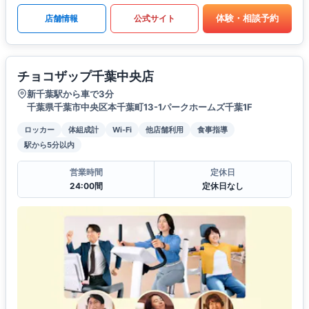
体験・相談予約
店舗情報
公式サイト
チョコザップ千葉中央店
新千葉駅から車で3分
千葉県千葉市中央区本千葉町13-1パークホームズ千葉1F
ロッカー
体組成計
Wi-Fi
他店舗利用
食事指導
駅から5分以内
営業時間
定休日
24:00間
定休日なし