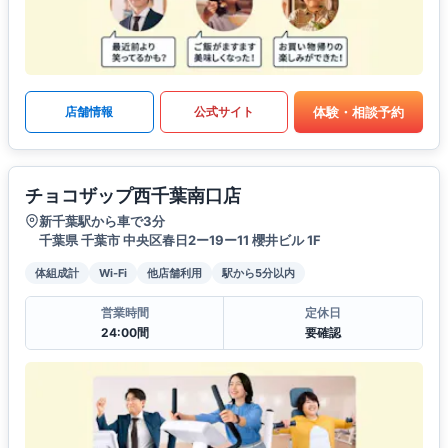
体験・相談予約
店舗情報
公式サイト
チョコザップ西千葉南口店
新千葉駅から車で3分
千葉県 千葉市 中央区春日2ー19ー11 櫻井ビル 1F
体組成計
Wi-Fi
他店舗利用
駅から5分以内
営業時間
定休日
24:00間
要確認