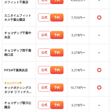
-
4,400円〜
スフィット千葉店
エニタイムフィット
○
公式
予約
7,700円〜
ネス千葉公園店
チョコザップ千葉中
-
公式
予約
3,278円〜
央店
チョコザップ西千葉
-
公式
予約
3,278円〜
南口店
○
公式
予約
FiT24千葉美浜店
3,278円〜
キャンペーン中
○
公式
予約
キックボクシングス
10,778円〜
タジオ リフィナス千
葉店
チョコザップ葭川公
-
公式
予約
3,278円〜
園店