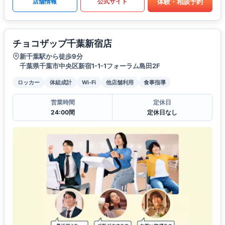
体験・相談予約
店舗情報
公式サイト
チョコザップ千葉新宿店
新千葉駅から徒歩9分
千葉県千葉市中央区新宿1-1-1フォーラム島田2F
ロッカー
体組成計
Wi-Fi
他店舗利用
食事指導
営業時間
定休日
24:00間
定休日なし