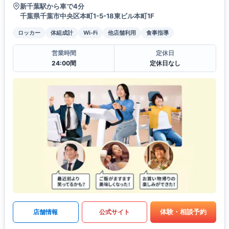
新千葉駅から車で4分
千葉県千葉市中央区本町1-5-18東ビル本町1F
ロッカー
体組成計
Wi-Fi
他店舗利用
食事指導
営業時間
定休日
24:00間
定休日なし
体験・相談予約
店舗情報
公式サイト