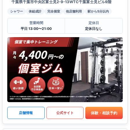
千葉県千葉市中央区富士見2-9-13WTC千葉富士見ビル9階
シャワー
体組成計
完全個室
他店舗利用
駅から5分以内
営業時間
定休日
平日 13:00〜21:00
定休日なし
体験・相談予約
店舗情報
公式サイト