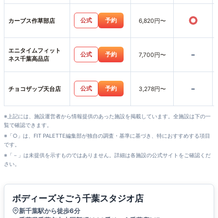
○
公式
予約
カーブス作草部店
6,820円〜
エニタイムフィット
-
公式
予約
7,700円〜
ネス千葉高品店
-
公式
予約
チョコザップ天台店
3,278円〜
※上記には、施設運営者から情報提供のあった施設を掲載しています。全施設は下の一
覧で確認できます。
※「○」は、FIT PALETTE編集部が独自の調査・基準に基づき、特におすすめする項目
です。
※「－」は未提供を示すものではありません。詳細は各施設の公式サイトをご確認くだ
さい。
ボディーズそごう千葉スタジオ店
新千葉駅から徒歩6分