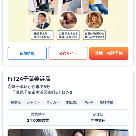
体験・相談予約
店舗情報
公式サイト
FiT24千葉美浜店
新千葉駅から車で3分
千葉県千葉市美浜区幸町2丁目7-2
駐車場
シャワー
ロッカー
体組成計
Wi-Fi
無料体験
営業時間
定休日
24:00間営業
年中無休