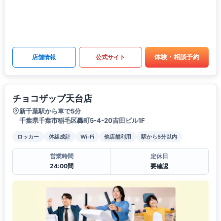
体験・相談予約
店舗情報
公式サイト
チョコザップ天台店
新千葉駅から車で5分
千葉県千葉市稲毛区轟町5-4-20吉田ビル1F
ロッカー
体組成計
Wi-Fi
他店舗利用
駅から5分以内
営業時間
定休日
24:00間
要確認