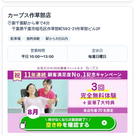
カーブス作草部店
新千葉駅から車で4分
千葉県千葉市稲毛区作草部町592-21作草部ビル2F
駐車場
無料体験
駅から5分以内
営業時間
定休日
平日 10:00〜13:00
毎週日曜日