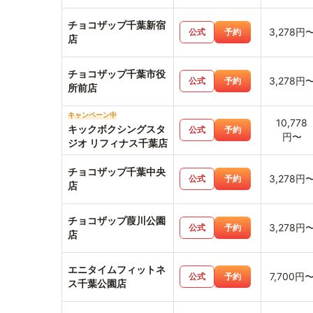
チョコザップ千葉新宿
3,278円
公式
予約
店
チョコザップ千葉市役
3,278円
公式
予約
所前店
キャンペーン中
10,778
キックボクシングスタ
公式
予約
円〜
ジオ リフィナス千葉店
チョコザップ千葉中央
3,278円
公式
予約
店
チョコザップ葭川公園
3,278円
公式
予約
店
エニタイムフィットネ
7,700円
公式
予約
ス千葉公園店