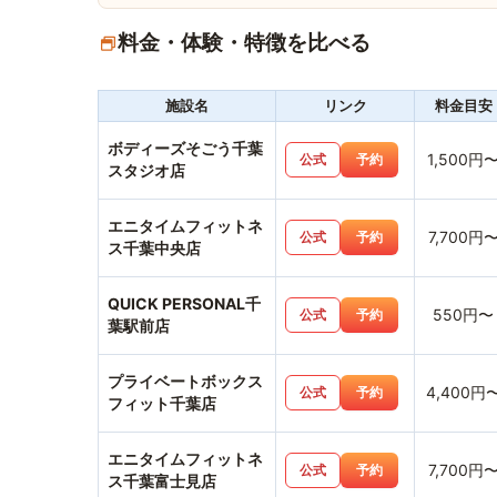
料金・体験・特徴を比べる
施設名
リンク
料金目安
ボディーズそごう千葉
1,500円
公式
予約
スタジオ店
エニタイムフィットネ
7,700円
公式
予約
ス千葉中央店
QUICK PERSONAL千
550円〜
公式
予約
葉駅前店
プライベートボックス
4,400円
公式
予約
フィット千葉店
エニタイムフィットネ
7,700円
公式
予約
ス千葉富士見店