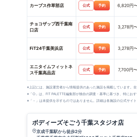
カーブス作草部店
6,820円
公式
予約
チョコザップ西千葉南
3,278円
公式
予約
口店
FiT24千葉美浜店
3,278円
公式
予約
エニタイムフィットネ
7,700円
公式
予約
ス千葉高品店
※上記には、施設運営者から情報提供のあった施設を掲載しています。
※「○」は、FIT PALETTE編集部が独自の調査・基準に基づき、特にお
※「－」は未提供を示すものではありません。詳細は各施設の公式サイト
ボディーズそごう千葉スタジオ店
京成千葉駅から徒歩2分