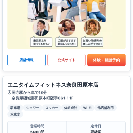
体験・相談予約
店舗情報
公式サイト
エニタイムフィットネス奈良田原本店
岡寺駅から車で18分
奈良県磯城郡田原本町阪手661-1 1F
駐車場
シャワー
ロッカー
体組成計
Wi-Fi
他店舗利用
水素水
営業時間
定休日
24:00間
要確認