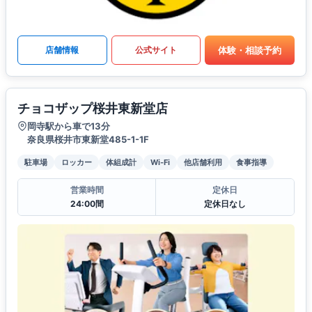
体験・相談予約
店舗情報
公式サイト
チョコザップ桜井東新堂店
岡寺駅から車で13分
奈良県桜井市東新堂485-1-1F
駐車場
ロッカー
体組成計
Wi-Fi
他店舗利用
食事指導
営業時間
定休日
24:00間
定休日なし