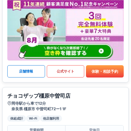
体験・相談予約
店舗情報
公式サイト
チョコザップ橿原中曽司店
岡寺駅から車で12分
奈良県 橿原市 中曽司町72ー1 1F
体組成計
Wi-Fi
他店舗利用
営業時間
定休日