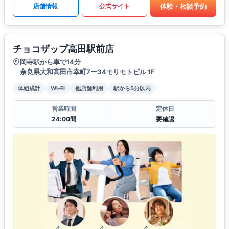
体験・相談予約
店舗情報
公式サイト
チョコザップ高田駅前店
岡寺駅から車で14分
奈良県大和高田市幸町7ー34モリモトビル 1F
体組成計
Wi-Fi
他店舗利用
駅から5分以内
営業時間
定休日
24:00間
要確認