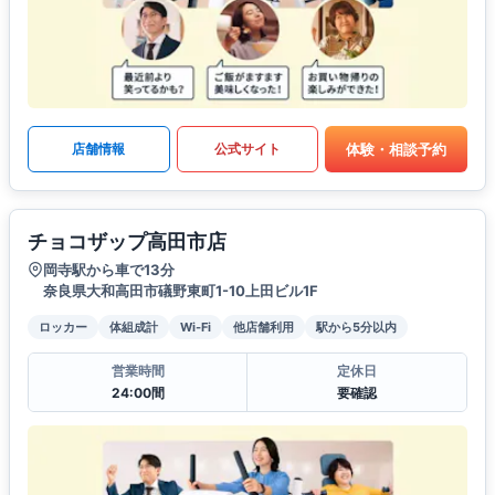
体験・相談予約
店舗情報
公式サイト
チョコザップ高田市店
岡寺駅から車で13分
奈良県大和高田市礒野東町1-10上田ビル1F
ロッカー
体組成計
Wi-Fi
他店舗利用
駅から5分以内
営業時間
定休日
24:00間
要確認