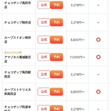
チョコザップ高田市
-
公式
予約
3,278円〜
店
-
公式
予約
チョコザップ桜井店
3,278円〜
カーブスイオン桜井
○
公式
予約
6,820円〜
店
キャンペーン中
○
公式
予約
アマゾネス葛城新庄
11,000円〜
店
チョコザップ高田駅
-
公式
予約
3,278円〜
前店
カーブストナリエ大
○
公式
予約
6,820円〜
和高田店
チョコザップ田原本
-
公式
予約
3,278円〜