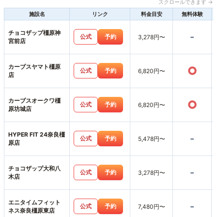
スクロールできます →
施設名
リンク
料金目安
無料体験
チョコザップ橿原神
-
公式
予約
3,278円〜
宮前店
カーブスヤマト橿原
○
公式
予約
6,820円〜
店
カーブスオークワ橿
○
公式
予約
6,820円〜
原坊城店
HYPER FIT 24奈良橿
-
公式
予約
5,478円〜
原店
チョコザップ大和八
-
公式
予約
3,278円〜
木店
エニタイムフィット
-
公式
予約
7,480円〜
ネス奈良橿原東店