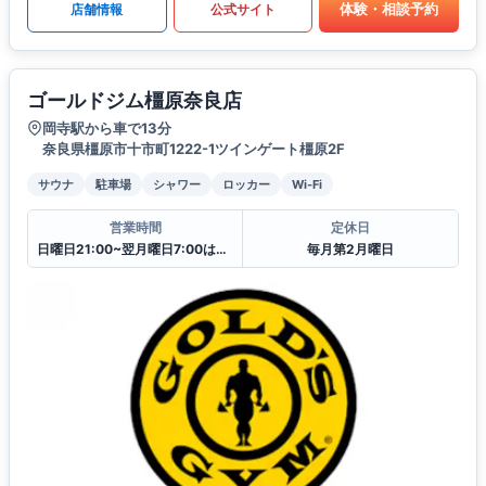
体験・相談予約
店舗情報
公式サイト
ゴールドジム橿原奈良店
岡寺駅から車で13分
奈良県橿原市十市町1222-1ツインゲート橿原2F
サウナ
駐車場
シャワー
ロッカー
Wi-Fi
営業時間
定休日
日曜日21:00~翌月曜日7:00はクローズ
毎月第2月曜日