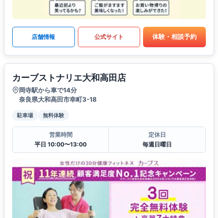
体験・相談予約
店舗情報
公式サイト
カーブストナリエ大和高田店
岡寺駅から車で14分
奈良県大和高田市幸町3-18
駐車場
無料体験
営業時間
定休日
平日 10:00〜13:00
毎週日曜日