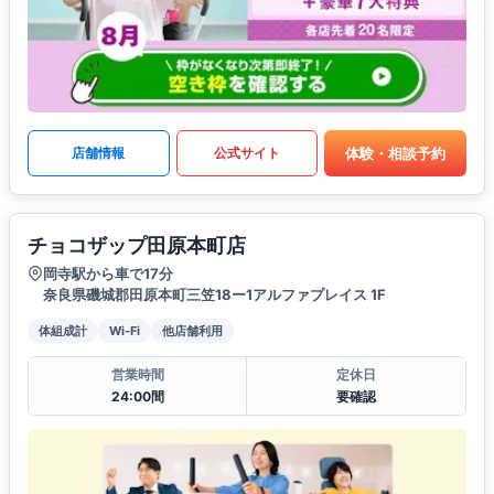
体験・相談予約
店舗情報
公式サイト
チョコザップ田原本町店
岡寺駅から車で17分
奈良県磯城郡田原本町三笠18ー1アルファプレイス 1F
体組成計
Wi-Fi
他店舗利用
営業時間
定休日
24:00間
要確認