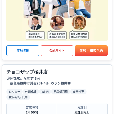
体験・相談予約
店舗情報
公式サイト
チョコザップ桜井店
岡寺駅から車で13分
奈良県桜井市川合251-4ル･ヴァン桜井1F
ロッカー
体組成計
Wi-Fi
他店舗利用
食事指導
駅から5分以内
営業時間
定休日
24:00間
定休日なし