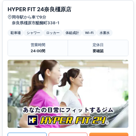
HYPER FIT 24奈良橿原店
岡寺駅から車で9分
奈良県橿原市醍醐町338-1
駐車場
シャワー
ロッカー
体組成計
Wi-Fi
水素水
営業時間
定休日
24:00間
要確認