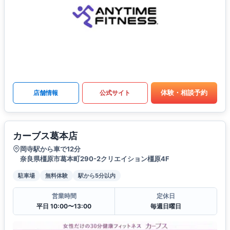
体験・相談予約
店舗情報
公式サイト
カーブス葛本店
岡寺駅から車で12分
奈良県橿原市葛本町290-2クリエイション橿原4F
駐車場
無料体験
駅から5分以内
営業時間
定休日
平日 10:00〜13:00
毎週日曜日