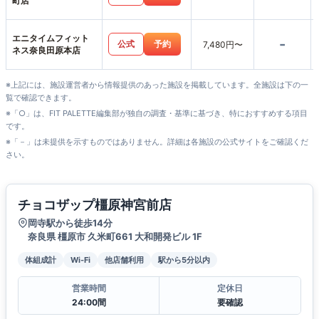
町店
エニタイムフィット
-
公式
予約
7,480円〜
ネス奈良田原本店
※上記には、施設運営者から情報提供のあった施設を掲載しています。全施設は下の一
覧で確認できます。
※「○」は、FIT PALETTE編集部が独自の調査・基準に基づき、特におすすめする項目
です。
※「－」は未提供を示すものではありません。詳細は各施設の公式サイトをご確認くだ
さい。
チョコザップ橿原神宮前店
岡寺駅から徒歩14分
奈良県 橿原市 久米町661 大和開発ビル 1F
体組成計
Wi-Fi
他店舗利用
駅から5分以内
営業時間
定休日
24:00間
要確認