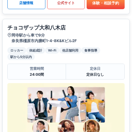
体験・相談予約
店舗情報
公式サイト
チョコザップ大和八木店
岡寺駅から車で9分
奈良県橿原市内膳町1-4-8K&Kビル2F
ロッカー
体組成計
Wi-Fi
他店舗利用
食事指導
駅から5分以内
営業時間
定休日
24:00間
定休日なし