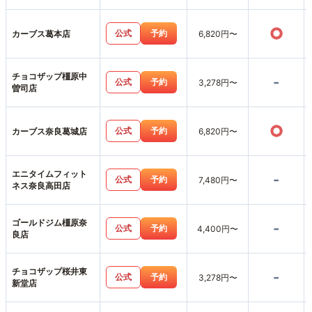
○
公式
予約
カーブス葛本店
6,820円〜
チョコザップ橿原中
-
公式
予約
3,278円〜
曽司店
○
公式
予約
カーブス奈良葛城店
6,820円〜
エニタイムフィット
-
公式
予約
7,480円〜
ネス奈良高田店
ゴールドジム橿原奈
-
公式
予約
4,400円〜
良店
チョコザップ桜井東
-
公式
予約
3,278円〜
新堂店