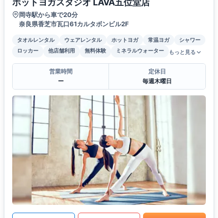
ホットヨガスタジオ LAVA五位堂店
岡寺駅から車で20分
奈良県香芝市瓦口61カルタボンビル2F
タオルレンタル
ウェアレンタル
ホットヨガ
常温ヨガ
シャワー
ロッカー
他店舗利用
無料体験
ミネラルウォーター
もっと見る
営業時間
定休日
ー
毎週木曜日