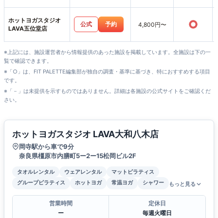
田店
ホットヨガスタジオ
○
公式
予約
4,800円〜
LAVA五位堂店
※上記には、施設運営者から情報提供のあった施設を掲載しています。全施設は下の一
覧で確認できます。
※「○」は、FIT PALETTE編集部が独自の調査・基準に基づき、特におすすめする項目
です。
※「－」は未提供を示すものではありません。詳細は各施設の公式サイトをご確認くだ
さい。
ホットヨガスタジオ LAVA大和八木店
岡寺駅から車で9分
奈良県橿原市内膳町5ー2ー15松岡ビル2F
タオルレンタル
ウェアレンタル
マットピラティス
グループピラティス
ホットヨガ
常温ヨガ
シャワー
もっと見る
営業時間
定休日
ー
毎週火曜日