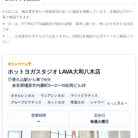
田店
※上記には、施設運営者から情報提供のあった施設を掲載しています。全施設は下の一
覧で確認できます。
※「○」は、FIT PALETTE編集部が独自の調査・基準に基づき、特におすすめする項目
です。
※「－」は未提供を示すものではありません。詳細は各施設の公式サイトをご確認くだ
さい。
キャンペーン中
ホットヨガスタジオ LAVA大和八木店
香久山駅から車で6分
奈良県橿原市内膳町5ー2ー15松岡ビル2F
タオルレンタル
ウェアレンタル
マットピラティス
グループピラティス
ホットヨガ
常温ヨガ
シャワー
もっと見る
営業時間
定休日
ー
毎週火曜日