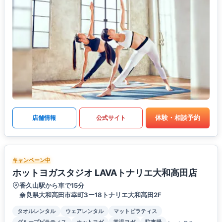
体験・相談予約
店舗情報
公式サイト
キャンペーン中
ホットヨガスタジオ LAVAトナリエ大和高田店
香久山駅から車で15分
奈良県大和高田市幸町3ー18トナリエ大和高田2F
タオルレンタル
ウェアレンタル
マットピラティス
グループピラティス
ホットヨガ
常温ヨガ
駐車場