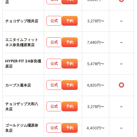
店
-
公式
予約
チョコザップ桜井店
3,278円〜
エニタイムフィット
-
公式
予約
7,480円〜
ネス奈良橿原東店
HYPER FIT 24奈良橿
-
公式
予約
5,478円〜
原店
○
公式
予約
カーブス葛本店
6,820円〜
チョコザップ大和八
-
公式
予約
3,278円〜
木店
ゴールドジム橿原奈
-
公式
予約
4,400円〜
良店