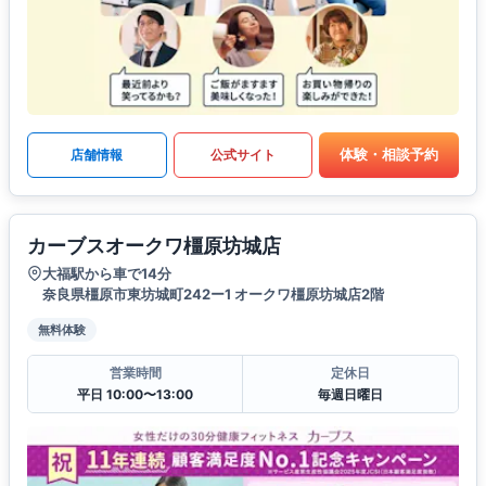
体験・相談予約
店舗情報
公式サイト
カーブスオークワ橿原坊城店
大福駅から車で14分
奈良県橿原市東坊城町242ー1 オークワ橿原坊城店2階
無料体験
営業時間
定休日
平日 10:00〜13:00
毎週日曜日