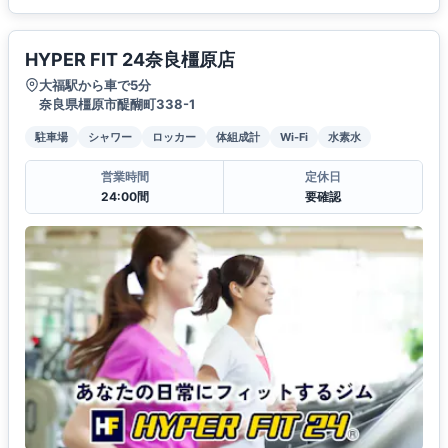
HYPER FIT 24奈良橿原店
大福駅から車で5分
奈良県橿原市醍醐町338-1
駐車場
シャワー
ロッカー
体組成計
Wi-Fi
水素水
営業時間
定休日
24:00間
要確認