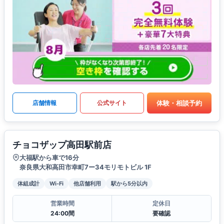
体験・相談予約
店舗情報
公式サイト
チョコザップ高田駅前店
大福駅から車で16分
奈良県大和高田市幸町7ー34モリモトビル 1F
体組成計
Wi-Fi
他店舗利用
駅から5分以内
営業時間
定休日
24:00間
要確認