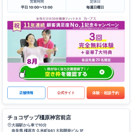
営業時間
定休日
平日 10:00〜13:00
毎週日曜日
体験・相談予約
店舗情報
公式サイト
チョコザップ橿原神宮前店
大福駅から車で10分
奈良県 橿原市 久米町661 大和開発ビル 1F