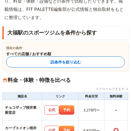
り、料金・体験・設備などの条件で比較したりできます。掲
載情報は、FIT PALETTE編集部が公式情報と独自取材をもと
に整理しています。
大福駅のスポーツジムを条件から探す
現在の条件
すべての店舗 / おすすめ順
条件を絞り込む
料金・体験・特徴を比べる
スクロールできます →
施設名
リンク
料金目安
無料体験
チョコザップ桜井東
-
公式
予約
3,278円〜
新堂店
カーブスイオン桜井
○
公式
予約
6,820円〜