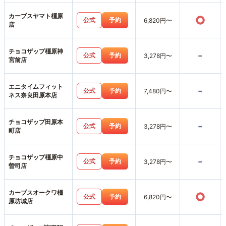
カーブスヤマト橿原
○
公式
予約
6,820円〜
店
チョコザップ橿原神
-
公式
予約
3,278円〜
宮前店
エニタイムフィット
-
公式
予約
7,480円〜
ネス奈良田原本店
チョコザップ田原本
-
公式
予約
3,278円〜
町店
チョコザップ橿原中
-
公式
予約
3,278円〜
曽司店
カーブスオークワ橿
○
公式
予約
6,820円〜
原坊城店