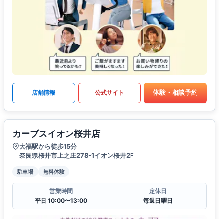
体験・相談予約
店舗情報
公式サイト
カーブスイオン桜井店
大福駅から徒歩15分
奈良県桜井市上之庄278-1イオン桜井2F
駐車場
無料体験
営業時間
定休日
平日 10:00〜13:00
毎週日曜日