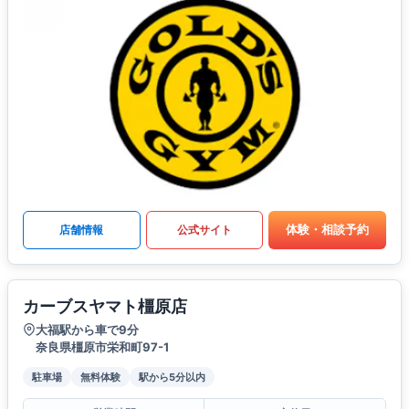
体験・相談予約
店舗情報
公式サイト
カーブスヤマト橿原店
大福駅から車で9分
奈良県橿原市栄和町97-1
駐車場
無料体験
駅から5分以内