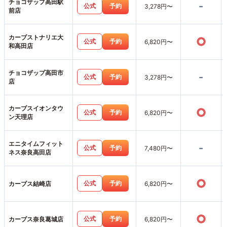
チョコザップ高田駅
-
公式
予約
3,278円〜
前店
カーブストナリエ大
○
公式
予約
6,820円〜
和高田店
チョコザップ高田市
-
公式
予約
3,278円〜
店
カーブスイオンタウ
○
公式
予約
6,820円〜
ン天理店
エニタイムフィット
-
公式
予約
7,480円〜
ネス奈良高田店
○
公式
予約
カーブス結崎店
6,820円〜
○
公式
予約
カーブス奈良葛城店
6,820円〜