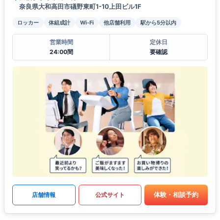
奈良県大和高田市礒野東町1-10上田ビル1F
ロッカー
体組成計
Wi-Fi
他店舗利用
駅から5分以内
営業時間
定休日
24:00間
要確認
体験・相談予約
店舗情報
公式サイト