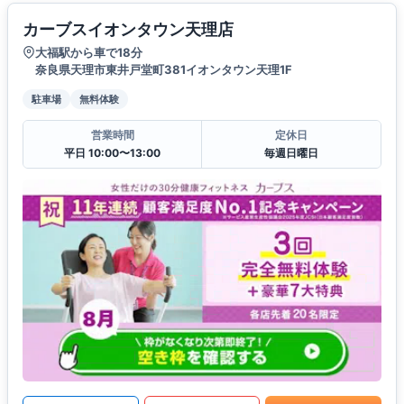
カーブスイオンタウン天理店
大福駅から車で18分
奈良県天理市東井戸堂町381イオンタウン天理1F
駐車場
無料体験
営業時間
定休日
平日 10:00〜13:00
毎週日曜日