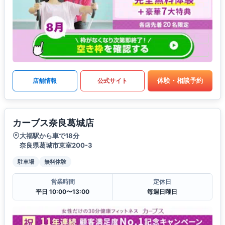
体験・相談予約
店舗情報
公式サイト
カーブス奈良葛城店
大福駅から車で18分
奈良県葛城市東室200-3
駐車場
無料体験
営業時間
定休日
平日 10:00〜13:00
毎週日曜日