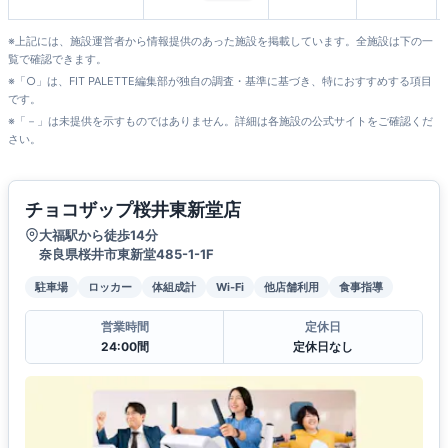
※上記には、施設運営者から情報提供のあった施設を掲載しています。全施設は下の一
覧で確認できます。
※「○」は、FIT PALETTE編集部が独自の調査・基準に基づき、特におすすめする項目
です。
※「－」は未提供を示すものではありません。詳細は各施設の公式サイトをご確認くだ
さい。
チョコザップ桜井東新堂店
大福駅から徒歩14分
奈良県桜井市東新堂485-1-1F
駐車場
ロッカー
体組成計
Wi-Fi
他店舗利用
食事指導
営業時間
定休日
24:00間
定休日なし