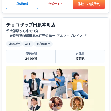
体験・相談予約
店舗情報
公式サイト
チョコザップ田原本町店
大福駅から車で11分
奈良県磯城郡田原本町三笠18ー1アルファプレイス 1F
体組成計
Wi-Fi
他店舗利用
営業時間
定休日
24:00間
要確認