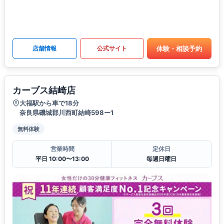
体験・相談予約
店舗情報
公式サイト
カーブス結崎店
大福駅から車で18分
奈良県磯城郡川西町結崎598ー1
無料体験
営業時間
定休日
平日 10:00〜13:00
毎週日曜日