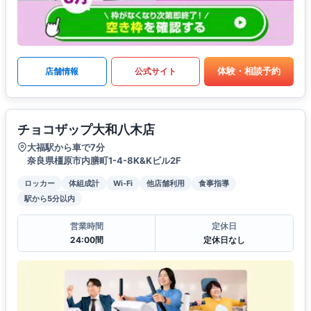
体験・相談予約
店舗情報
公式サイト
チョコザップ大和八木店
大福駅から車で7分
奈良県橿原市内膳町1-4-8K&Kビル2F
ロッカー
体組成計
Wi-Fi
他店舗利用
食事指導
駅から5分以内
営業時間
定休日
24:00間
定休日なし