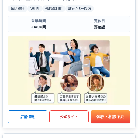
体組成計
Wi-Fi
他店舗利用
駅から5分以内
営業時間
定休日
24:00間
要確認
体験・相談予約
店舗情報
公式サイト