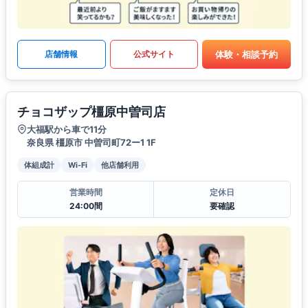
体験・相談予約
店舗情報
公式サイト
チョコザップ橿原中曽司店
大福駅から車で11分
奈良県 橿原市 中曽司町72ー1 1F
体組成計
Wi-Fi
他店舗利用
営業時間
定休日
24:00間
要確認