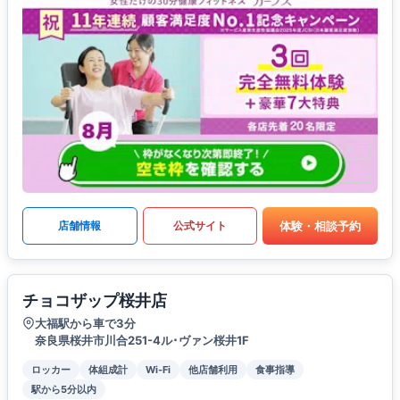
体験・相談予約
店舗情報
公式サイト
チョコザップ桜井店
大福駅から車で3分
奈良県桜井市川合251-4ル･ヴァン桜井1F
ロッカー
体組成計
Wi-Fi
他店舗利用
食事指導
駅から5分以内