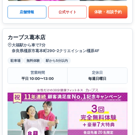
体験・相談予約
店舗情報
公式サイト
カーブス葛本店
大福駅から車で7分
奈良県橿原市葛本町290-2クリエイション橿原4F
駐車場
無料体験
駅から5分以内
営業時間
定休日
平日 10:00〜13:00
毎週日曜日