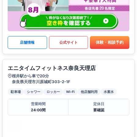
体験・相談予約
店舗情報
公式サイト
エニタイムフィットネス奈良天理店
桜井駅から車で20分
奈良県天理市川原城町303-2-1F
駐車場
シャワー
ロッカー
Wi-Fi
他店舗利用
水素水
営業時間
定休日
24:00間
要確認