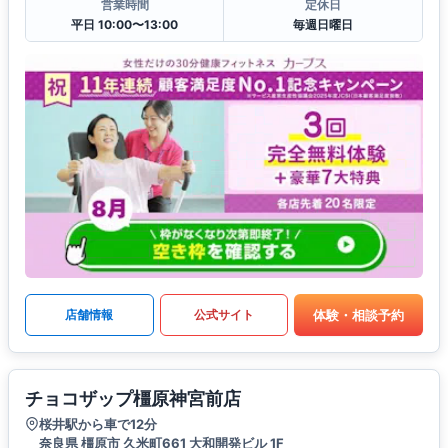
営業時間
定休日
平日 10:00〜13:00
毎週日曜日
体験・相談予約
店舗情報
公式サイト
チョコザップ橿原神宮前店
桜井駅から車で12分
奈良県 橿原市 久米町661 大和開発ビル 1F