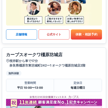
体験・相談予約
店舗情報
公式サイト
カーブスオークワ橿原坊城店
桜井駅から車で17分
奈良県橿原市東坊城町242ー1 オークワ橿原坊城店2階
無料体験
営業時間
定休日
平日 10:00〜13:00
毎週日曜日