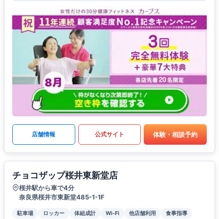
体験・相談予約
店舗情報
公式サイト
チョコザップ桜井東新堂店
桜井駅から車で4分
奈良県桜井市東新堂485-1-1F
駐車場
ロッカー
体組成計
Wi-Fi
他店舗利用
食事指導