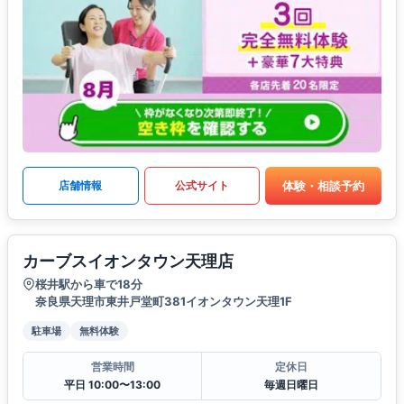
体験・相談予約
店舗情報
公式サイト
カーブスイオンタウン天理店
桜井駅から車で18分
奈良県天理市東井戸堂町381イオンタウン天理1F
駐車場
無料体験
営業時間
定休日
平日 10:00〜13:00
毎週日曜日