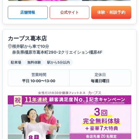
体験・相談予約
店舗情報
公式サイト
カーブス葛本店
桜井駅から車で10分
奈良県橿原市葛本町290-2クリエイション橿原4F
駐車場
無料体験
駅から5分以内
営業時間
定休日
平日 10:00〜13:00
毎週日曜日