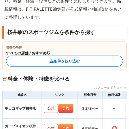
り、料金・体験・設備などの条件で比較したりできます。掲
載情報は、FIT PALETTE編集部が公式情報と独自取材をもと
に整理しています。
桜井駅のスポーツジムを条件から探す
現在の条件
すべての店舗 / おすすめ順
条件を絞り込む
料金・体験・特徴を比べる
スクロールできます →
施設名
リンク
料金目安
無料体験
-
公式
予約
チョコザップ桜井店
3,278円〜
カーブスイオン桜井
○
公式
予約
6,820円〜