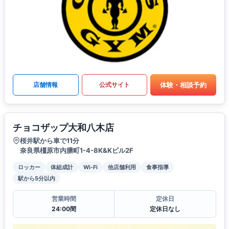
体験・相談予約
店舗情報
公式サイト
チョコザップ大和八木店
桜井駅から車で11分
奈良県橿原市内膳町1-4-8K&Kビル2F
ロッカー
体組成計
Wi-Fi
他店舗利用
食事指導
駅から5分以内
営業時間
定休日
24:00間
定休日なし