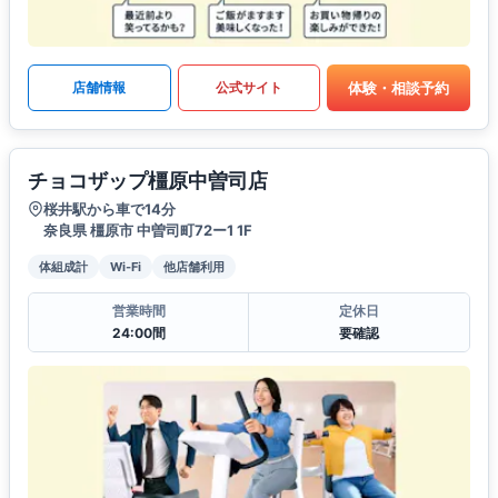
体験・相談予約
店舗情報
公式サイト
チョコザップ橿原中曽司店
桜井駅から車で14分
奈良県 橿原市 中曽司町72ー1 1F
体組成計
Wi-Fi
他店舗利用
営業時間
定休日
24:00間
要確認