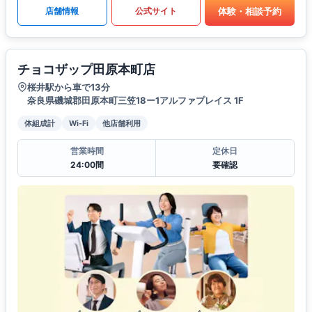
体験・相談予約
店舗情報
公式サイト
チョコザップ田原本町店
桜井駅から車で13分
奈良県磯城郡田原本町三笠18ー1アルファプレイス 1F
体組成計
Wi-Fi
他店舗利用
営業時間
定休日
24:00間
要確認