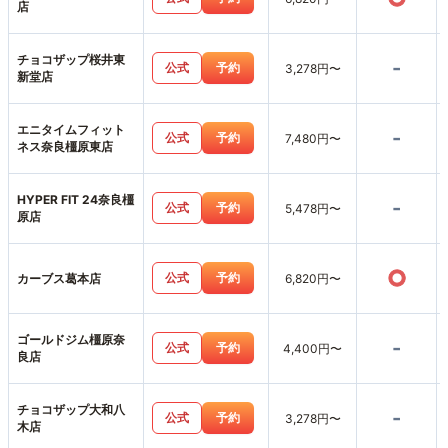
店
チョコザップ桜井東
-
公式
予約
3,278円〜
新堂店
エニタイムフィット
-
公式
予約
7,480円〜
ネス奈良橿原東店
HYPER FIT 24奈良橿
-
公式
予約
5,478円〜
原店
○
公式
予約
カーブス葛本店
6,820円〜
ゴールドジム橿原奈
-
公式
予約
4,400円〜
良店
チョコザップ大和八
-
公式
予約
3,278円〜
木店