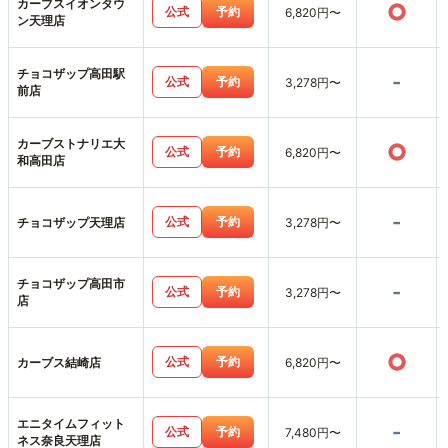
カーブスイオンタウ
○
公式
予約
6,820円〜
ン天理店
チョコザップ高田駅
-
公式
予約
3,278円〜
前店
カーブストナリエ大
○
公式
予約
6,820円〜
和高田店
-
公式
予約
チョコザップ天理店
3,278円〜
チョコザップ高田市
-
公式
予約
3,278円〜
店
○
公式
予約
カーブス結崎店
6,820円〜
エニタイムフィット
-
公式
予約
7,480円〜
ネス奈良天理店