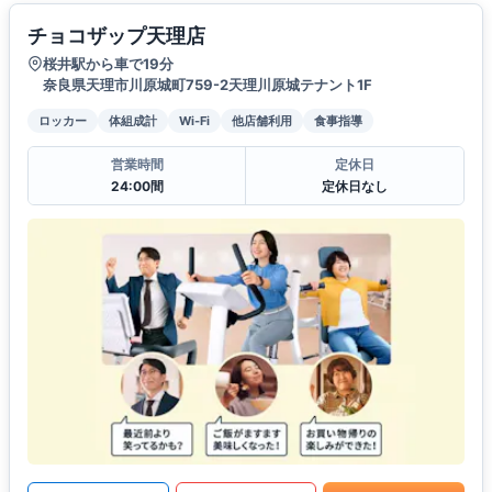
チョコザップ天理店
桜井駅から車で19分
奈良県天理市川原城町759-2天理川原城テナント1F
ロッカー
体組成計
Wi-Fi
他店舗利用
食事指導
営業時間
定休日
24:00間
定休日なし