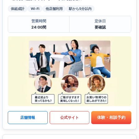
体組成計
Wi-Fi
他店舗利用
駅から5分以内
営業時間
定休日
24:00間
要確認
体験・相談予約
店舗情報
公式サイト