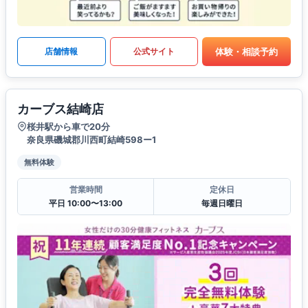
体験・相談予約
店舗情報
公式サイト
カーブス結崎店
桜井駅から車で20分
奈良県磯城郡川西町結崎598ー1
無料体験
営業時間
定休日
平日 10:00〜13:00
毎週日曜日