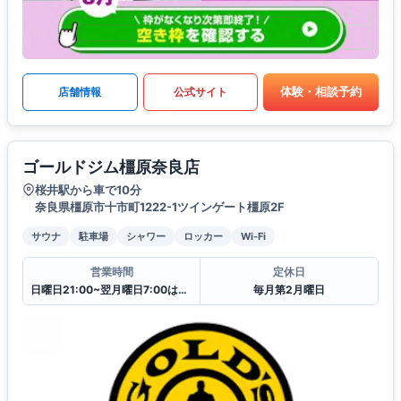
体験・相談予約
店舗情報
公式サイト
ゴールドジム橿原奈良店
桜井駅から車で10分
奈良県橿原市十市町1222-1ツインゲート橿原2F
サウナ
駐車場
シャワー
ロッカー
Wi-Fi
営業時間
定休日
日曜日21:00~翌月曜日7:00はクローズ
毎月第2月曜日