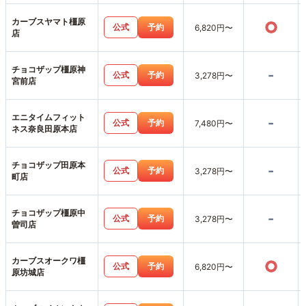
カーブスヤマト橿原
○
公式
予約
6,820円〜
店
チョコザップ橿原神
-
公式
予約
3,278円〜
宮前店
エニタイムフィット
-
公式
予約
7,480円〜
ネス奈良田原本店
チョコザップ田原本
-
公式
予約
3,278円〜
町店
チョコザップ橿原中
-
公式
予約
3,278円〜
曽司店
カーブスオークワ橿
○
公式
予約
6,820円〜
原坊城店