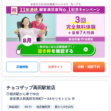
体験・相談予約
店舗情報
公式サイト
チョコザップ高田駅前店
桜井駅から車で19分
奈良県大和高田市幸町7ー34モリモトビル 1F
体組成計
Wi-Fi
他店舗利用
駅から5分以内