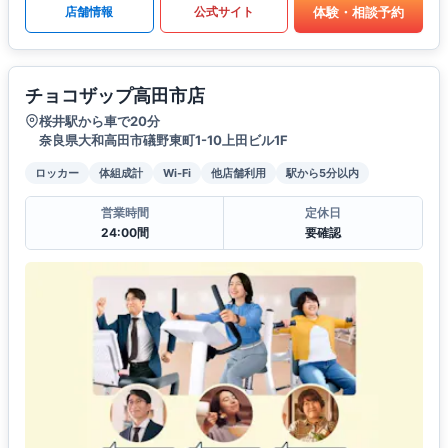
体験・相談予約
店舗情報
公式サイト
チョコザップ高田市店
桜井駅から車で20分
奈良県大和高田市礒野東町1-10上田ビル1F
ロッカー
体組成計
Wi-Fi
他店舗利用
駅から5分以内
営業時間
定休日
24:00間
要確認