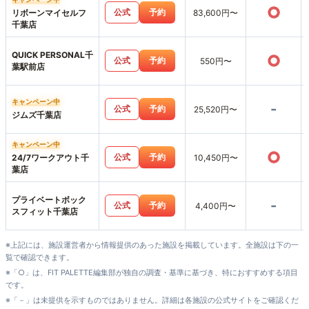
○
公式
予約
リボーンマイセルフ
83,600円〜
千葉店
QUICK PERSONAL千
○
公式
予約
550円〜
葉駅前店
キャンペーン中
-
公式
予約
25,520円〜
ジムズ千葉店
キャンペーン中
○
公式
予約
24/7ワークアウト千
10,450円〜
葉店
プライベートボック
-
公式
予約
4,400円〜
スフィット千葉店
※上記には、施設運営者から情報提供のあった施設を掲載しています。全施設は下の一
覧で確認できます。
※「○」は、FIT PALETTE編集部が独自の調査・基準に基づき、特におすすめする項目
です。
※「－」は未提供を示すものではありません。詳細は各施設の公式サイトをご確認くだ