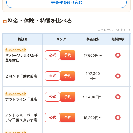
条件を絞り込む
料金・体験・特徴を比べる
スクロールできます →
施設名
リンク
料金目安
無料体験
キャンペーン中
○
公式
予約
ザ パーソナルジム千
17,600円〜
葉駅前店
102,300
○
公式
予約
ビヨンド千葉駅前店
円〜
キャンペーン中
○
公式
予約
92,400円〜
アウトライン千葉店
アンドゥスーパーボ
○
公式
予約
18,200円〜
ディ千葉スタジオ店
キャンペーン中