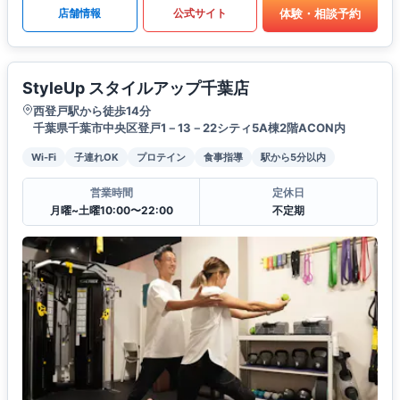
体験・相談予約
店舗情報
公式サイト
StyleUp スタイルアップ千葉店
西登戸駅から徒歩14分
千葉県千葉市中央区登戸1－13－22シティ5A棟2階ACON内
Wi-Fi
子連れOK
プロテイン
食事指導
駅から5分以内
営業時間
定休日
月曜~土曜10:00〜22:00
不定期