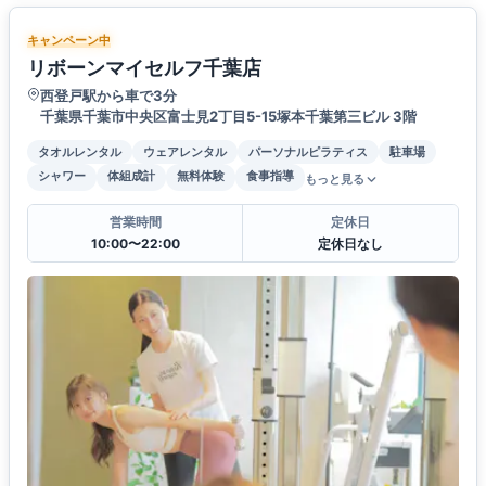
キャンペーン中
リボーンマイセルフ千葉店
西登戸駅から車で3分
千葉県千葉市中央区富士見2丁目5-15塚本千葉第三ビル 3階
タオルレンタル
ウェアレンタル
パーソナルピラティス
駐車場
シャワー
体組成計
無料体験
食事指導
もっと見る
営業時間
定休日
10:00〜22:00
定休日なし