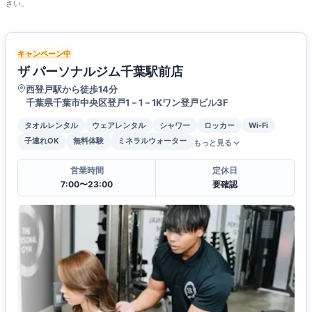
さい。
キャンペーン中
ザ パーソナルジム千葉駅前店
西登戸駅から徒歩14分
千葉県千葉市中央区登戸1－1－1Kワン登戸ビル3F
タオルレンタル
ウェアレンタル
シャワー
ロッカー
Wi-Fi
子連れOK
無料体験
ミネラルウォーター
もっと見る
営業時間
定休日
7:00〜23:00
要確認