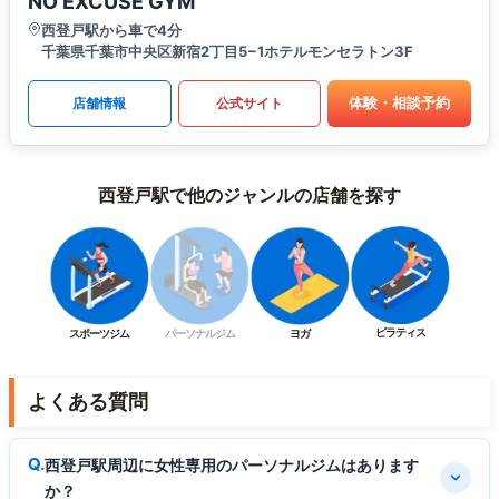
NO EXCUSE GYM
西登戸駅から車で4分
千葉県千葉市中央区新宿2丁目5−1ホテルモンセラトン3F
体験・相談予約
店舗情報
公式サイト
西登戸駅で他のジャンルの店舗を探す
ピラティス
スポーツジム
パーソナルジム
ヨガ
よくある質問
西登戸駅周辺に女性専用のパーソナルジムはあります
か？