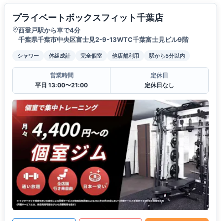
プライベートボックスフィット千葉店
西登戸駅から車で4分
千葉県千葉市中央区富士見2-9-13WTC千葉富士見ビル9階
シャワー
体組成計
完全個室
他店舗利用
駅から5分以内
営業時間
定休日
平日 13:00〜21:00
定休日なし