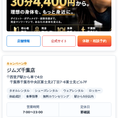
体験・相談予約
店舗情報
公式サイト
キャンペーン中
ジムズ千葉店
西登戸駅から車で4分
千葉県千葉市中央区富士見2丁目7-6​富士見ビル7F
タオルレンタル
シューズレンタル
ウェアレンタル
ロッカー
体組成計
食事指導
無料カウンセリング
駅から5分以内
営業時間
定休日
7:00〜23:00
要確認