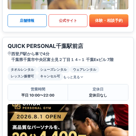
体験・相談予約
店舗情報
公式サイト
QUICK PERSONAL千葉駅前店
西登戸駅から車で4分
千葉県千葉市中央区富士見２丁目１４−１ 千葉Exビル 7階
タオルレンタル
シューズレンタル
ウェアレンタル
レッスン振替可
キャンセル可
もっと見る
営業時間
定休日
平日 10:00〜22:00
定休日なし