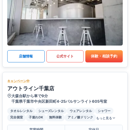
体験・相談予約
店舗情報
公式サイト
キャンペーン中
アウトライン千葉店
大森台駅から車で9分
千葉県千葉市中央区新田町4-25パルサンライト605号室
タオルレンタル
シューズレンタル
ウェアレンタル
シャワー
完全個室
子連れOK
無料体験
アミノ酸ドリンク
もっと見る
営業時間
定休日