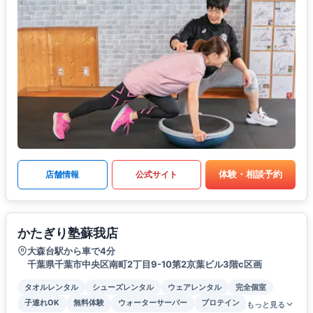
体験・相談予約
店舗情報
公式サイト
かたぎり塾蘇我店
大森台駅から車で4分
千葉県千葉市中央区南町2丁目9-10第2京葉ビル3階c区画
タオルレンタル
シューズレンタル
ウェアレンタル
完全個室
子連れOK
無料体験
ウォーターサーバー
プロテイン
もっと見る