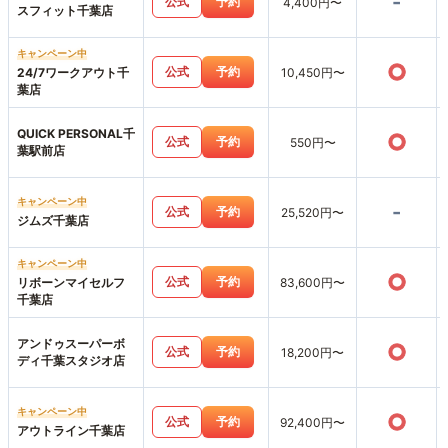
-
公式
予約
4,400円〜
スフィット千葉店
キャンペーン中
○
公式
予約
24/7ワークアウト千
10,450円〜
葉店
QUICK PERSONAL千
○
公式
予約
550円〜
葉駅前店
キャンペーン中
-
公式
予約
25,520円〜
ジムズ千葉店
キャンペーン中
○
公式
予約
リボーンマイセルフ
83,600円〜
千葉店
アンドゥスーパーボ
○
公式
予約
18,200円〜
ディ千葉スタジオ店
キャンペーン中
○
公式
予約
92,400円〜
アウトライン千葉店