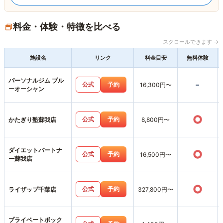
料金・体験・特徴を比べる
スクロールできます →
施設名
リンク
料金目安
無料体験
パーソナルジム ブル
-
公式
予約
16,300円〜
ーオーシャン
○
公式
予約
かたぎり塾蘇我店
8,800円〜
ダイエットパートナ
○
公式
予約
16,500円〜
ー蘇我店
○
公式
予約
ライザップ千葉店
327,800円〜
プライベートボック