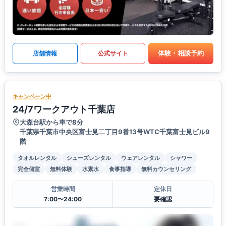
体験・相談予約
店舗情報
公式サイト
キャンペーン中
24/7ワークアウト千葉店
大森台駅から車で8分
千葉県千葉市中央区富士見二丁目9番13号WTC千葉富士見ビル9
階
タオルレンタル
シューズレンタル
ウェアレンタル
シャワー
完全個室
無料体験
水素水
食事指導
無料カウンセリング
営業時間
定休日
7:00〜24:00
要確認