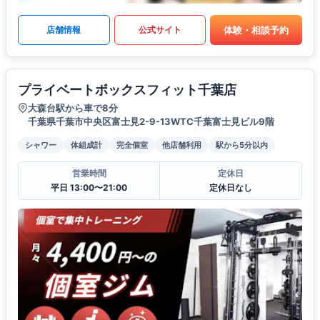
体験・相談予約
店舗情報
公式サイト
プライベートボックスフィット千葉店
大森台駅から車で8分
千葉県千葉市中央区富士見2-9-13WTC千葉富士見ビル9階
シャワー
体組成計
完全個室
他店舗利用
駅から5分以内
営業時間
定休日
平日 13:00〜21:00
定休日なし