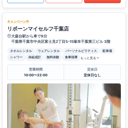
キャンペーン中
リボーンマイセルフ千葉店
大森台駅から車で9分
千葉県千葉市中央区富士見2丁目5-15塚本千葉第三ビル 3階
タオルレンタル
ウェアレンタル
パーソナルピラティス
駐車場
シャワー
体組成計
無料体験
食事指導
もっと見る
営業時間
定休日
10:00〜22:00
定休日なし