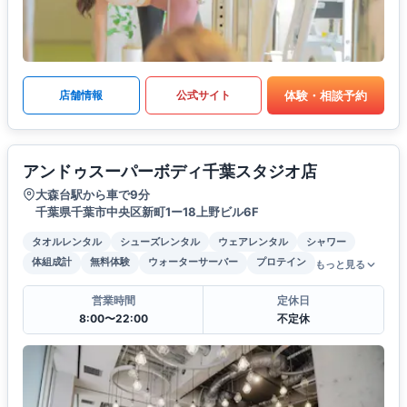
体験・相談予約
店舗情報
公式サイト
アンドゥスーパーボディ千葉スタジオ店
大森台駅から車で9分
千葉県千葉市中央区新町1ー18上野ビル6F
タオルレンタル
シューズレンタル
ウェアレンタル
シャワー
体組成計
無料体験
ウォーターサーバー
プロテイン
もっと見る
営業時間
定休日
8:00〜22:00
不定休