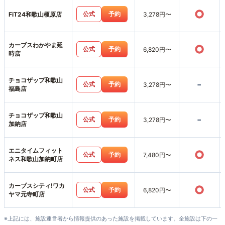
○
公式
予約
FiT24和歌山榎原店
3,278円〜
カーブスわかやま延
○
公式
予約
6,820円〜
時店
チョコザップ和歌山
-
公式
予約
3,278円〜
福島店
チョコザップ和歌山
-
公式
予約
3,278円〜
加納店
エニタイムフィット
○
公式
予約
7,480円〜
ネス和歌山加納町店
カーブスシティ!ワカ
○
公式
予約
6,820円〜
ヤマ元寺町店
※上記には、施設運営者から情報提供のあった施設を掲載しています。全施設は下の一