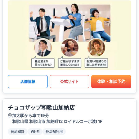
体験・相談予約
店舗情報
公式サイト
チョコザップ和歌山加納店
加太駅から車で19分
和歌山県 和歌山市 加納町12 ロイヤルコーポ湊I 1F
体組成計
Wi-Fi
他店舗利用