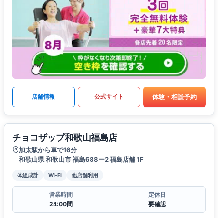
体験・相談予約
店舗情報
公式サイト
チョコザップ和歌山福島店
加太駅から車で16分
和歌山県 和歌山市 福島688ー2 福島店舗 1F
体組成計
Wi-Fi
他店舗利用
営業時間
定休日
24:00間
要確認