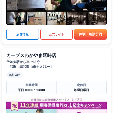
体験・相談予約
店舗情報
公式サイト
カーブスわかやま延時店
加太駅から車で13分
和歌山県和歌山市土入73ー1
無料体験
営業時間
定休日
平日 10:00〜13:00
毎週日曜日