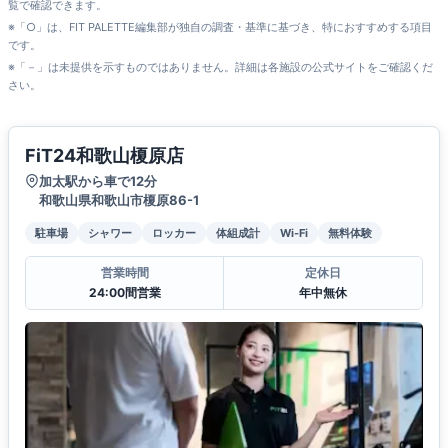
覧で確認できます。
※「○」は、FIT PALETTE編集部が独自の調査・基準に基づき、特におすすめする項目
です。
※「－」は未提供を示すものではありません。詳細は各施設の公式サイトをご確認くだ
さい。
FiT24和歌山榎原店
加太駅から車で12分
和歌山県和歌山市榎原86-1
駐車場
シャワー
ロッカー
体組成計
Wi-Fi
無料体験
営業時間
定休日
24:00間営業
年中無休