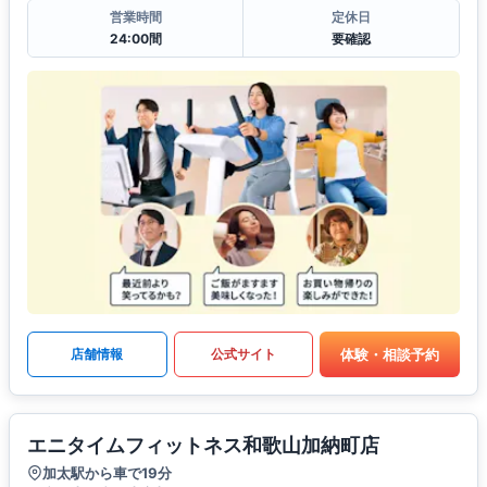
営業時間
定休日
24:00間
要確認
体験・相談予約
店舗情報
公式サイト
エニタイムフィットネス和歌山加納町店
加太駅から車で19分