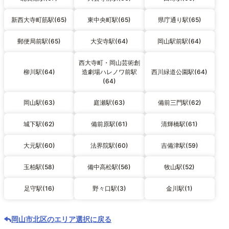
新西大寺町筋駅(65)
東中央町駅(65)
県庁通り駅(65)
郵便局前駅(65)
大安寺駅(64)
岡山駅前駅(64)
西大寺町・岡山芸術創
柳川駅(64)
造劇場ハレノワ前駅
西川緑道公園駅(64)
(64)
岡山駅(63)
庭瀬駅(63)
備前三門駅(62)
城下駅(62)
備前原駅(61)
清輝橋駅(61)
大元駅(60)
法界院駅(60)
吉備津駅(59)
玉柏駅(58)
備中高松駅(56)
牧山駅(52)
足守駅(16)
野々口駅(3)
金川駅(1)
岡山市北区のエリア選択に戻る