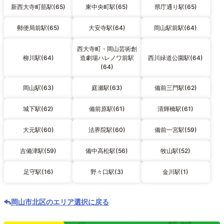
新西大寺町筋駅(65)
東中央町駅(65)
県庁通り駅(65)
郵便局前駅(65)
大安寺駅(64)
岡山駅前駅(64)
西大寺町・岡山芸術創
柳川駅(64)
造劇場ハレノワ前駅
西川緑道公園駅(64)
(64)
岡山駅(63)
庭瀬駅(63)
備前三門駅(62)
城下駅(62)
備前原駅(61)
清輝橋駅(61)
大元駅(60)
法界院駅(60)
備前一宮駅(59)
吉備津駅(59)
備中高松駅(56)
牧山駅(52)
足守駅(16)
野々口駅(3)
金川駅(1)
岡山市北区のエリア選択に戻る