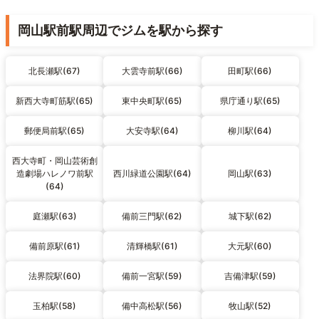
岡山駅前駅周辺でジムを駅から探す
北長瀬駅(67)
大雲寺前駅(66)
田町駅(66)
新西大寺町筋駅(65)
東中央町駅(65)
県庁通り駅(65)
郵便局前駅(65)
大安寺駅(64)
柳川駅(64)
西大寺町・岡山芸術創
造劇場ハレノワ前駅
西川緑道公園駅(64)
岡山駅(63)
(64)
庭瀬駅(63)
備前三門駅(62)
城下駅(62)
備前原駅(61)
清輝橋駅(61)
大元駅(60)
法界院駅(60)
備前一宮駅(59)
吉備津駅(59)
玉柏駅(58)
備中高松駅(56)
牧山駅(52)