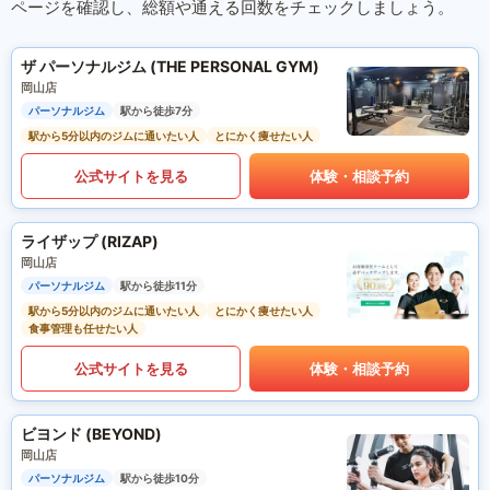
ページを確認し、総額や通える回数をチェックしましょう。
ザ パーソナルジム (THE PERSONAL GYM)
岡山店
パーソナルジム
駅から徒歩7分
駅から5分以内のジムに通いたい人
とにかく痩せたい人
公式サイトを見る
体験・相談予約
ライザップ (RIZAP)
岡山店
パーソナルジム
駅から徒歩11分
駅から5分以内のジムに通いたい人
とにかく痩せたい人
食事管理も任せたい人
公式サイトを見る
体験・相談予約
ビヨンド (BEYOND)
岡山店
パーソナルジム
駅から徒歩10分