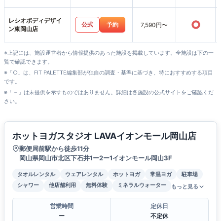
レシオボディデザイ
○
公式
予約
7,590円〜
ン東岡山店
※上記には、施設運営者から情報提供のあった施設を掲載しています。全施設は下の一
覧で確認できます。
※「○」は、FIT PALETTE編集部が独自の調査・基準に基づき、特におすすめする項目
です。
※「－」は未提供を示すものではありません。詳細は各施設の公式サイトをご確認くだ
さい。
ホットヨガスタジオ LAVAイオンモール岡山店
郵便局前駅から徒歩11分
岡山県岡山市北区下石井1ー2ー1イオンモール岡山3F
タオルレンタル
ウェアレンタル
ホットヨガ
常温ヨガ
駐車場
シャワー
他店舗利用
無料体験
ミネラルウォーター
もっと見る
営業時間
定休日
ー
不定休