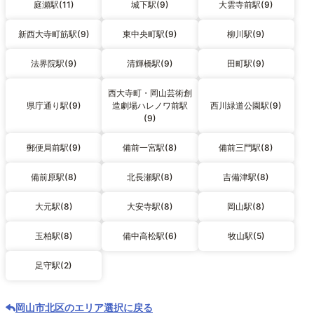
庭瀬駅(11)
城下駅(9)
大雲寺前駅(9)
新西大寺町筋駅(9)
東中央町駅(9)
柳川駅(9)
法界院駅(9)
清輝橋駅(9)
田町駅(9)
西大寺町・岡山芸術創
県庁通り駅(9)
造劇場ハレノワ前駅
西川緑道公園駅(9)
(9)
郵便局前駅(9)
備前一宮駅(8)
備前三門駅(8)
備前原駅(8)
北長瀬駅(8)
吉備津駅(8)
大元駅(8)
大安寺駅(8)
岡山駅(8)
玉柏駅(8)
備中高松駅(6)
牧山駅(5)
足守駅(2)
岡山市北区のエリア選択に戻る