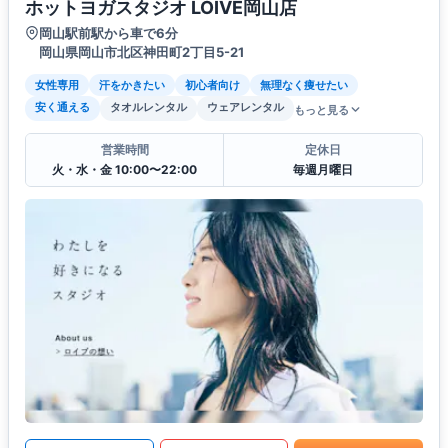
ホットヨガスタジオ LOIVE岡山店
岡山駅前駅から車で6分
岡山県岡山市北区神田町2丁目5-21
女性専用
汗をかきたい
初心者向け
無理なく痩せたい
安く通える
タオルレンタル
ウェアレンタル
もっと見る
営業時間
定休日
火・水・金 10:00〜22:00
毎週月曜日