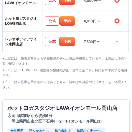
○
公式
予約
4,800円〜
LAVAイオンモール岡
山店
ホットヨガスタジオ
○
公式
予約
8,910円〜
LOIVE岡山店
レシオボディデザイ
-
公式
予約
7,590円〜
ン東岡山店
※上記には、施設運営者から情報提供のあった施設を掲載しています。全施設は下の一
覧で確認できます。
※「○」は、FIT PALETTE編集部が独自の調査・基準に基づき、特におすすめする項目
です。
※「－」は未提供を示すものではありません。詳細は各施設の公式サイトをご確認くだ
さい。
ホットヨガスタジオ LAVAイオンモール岡山店
岡山駅前駅から徒歩6分
岡山県岡山市北区下石井1ー2ー1イオンモール岡山3F
女性専用
汗をかきたい
初心者向け
無理なく痩せたい