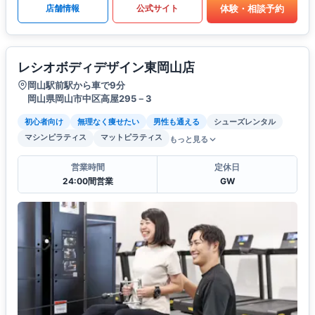
体験・相談予約
店舗情報
公式サイト
レシオボディデザイン東岡山店
岡山駅前駅から車で9分
岡山県岡山市中区高屋295－3
初心者向け
無理なく痩せたい
男性も通える
シューズレンタル
マシンピラティス
マットピラティス
もっと見る
営業時間
定休日
24:00間営業
GW