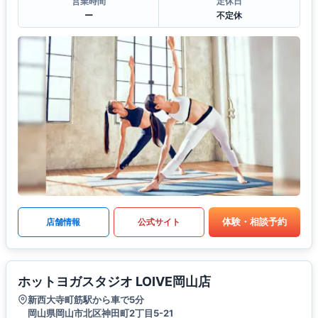
営業時間
定休日
ー
不定休
体験・相談予約
店舗情報
公式サイト
ホットヨガスタジオ LOIVE岡山店
新西大寺町筋駅から車で5分
岡山県岡山市北区神田町2丁目5-21