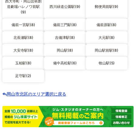
西大寺町・岡山芸術創
造劇場ハレノワ前駅
西川緑道公園駅(9)
郵便局前駅(9)
(9)
備前一宮駅(8)
備前三門駅(8)
備前原駅(8)
北長瀬駅(8)
吉備津駅(8)
大元駅(8)
大安寺駅(8)
岡山駅(8)
岡山駅前駅(8)
玉柏駅(8)
備中高松駅(6)
牧山駅(5)
足守駅(2)
岡山市北区のエリア選択に戻る