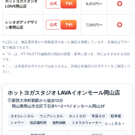
ホットヨガスタジオ
○
公式
予約
8,910円〜
LOIVE岡山店
レシオボディデザイ
○
公式
予約
7,590円〜
ン東岡山店
※上記には、施設運営者から情報提供のあった施設を掲載しています。全施設は下の一
覧で確認できます。
※「○」は、FIT PALETTE編集部が独自の調査・基準に基づき、特におすすめする項目
です。
※「－」は未提供を示すものではありません。詳細は各施設の公式サイトをご確認くだ
さい。
ホットヨガスタジオ LAVAイオンモール岡山店
新西大寺町筋駅から徒歩12分
岡山県岡山市北区下石井1ー2ー1イオンモール岡山3F
タオルレンタル
ウェアレンタル
ホットヨガ
常温ヨガ
駐車場
シャワー
他店舗利用
無料体験
ミネラルウォーター
もっと見る