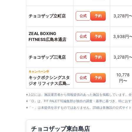
チョコザップ立町店
3,278円
公式
予約
ZEAL BOXING
3,938円
公式
予約
FITNESS広島本通店
チョコザップ三滝店
3,278円
公式
予約
キャンペーン中
10,778
キックボクシングスタ
公式
予約
円〜
ジオ リフィナス広島八
丁堀店
※上記には、施設運営者から情報提供のあった施設を掲載しています。
※「○」は、FIT PALETTE編集部が独自の調査・基準に基づき、特にお
※「－」は未提供を示すものではありません。詳細は各施設の公式サイト
チョコザップ東白島店