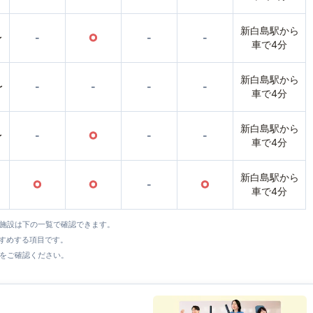
新白島駅から
〜
-
○
-
-
車で4分
新白島駅から
〜
-
-
-
-
車で4分
新白島駅から
〜
-
○
-
-
車で4分
新白島駅から
○
○
-
○
車で4分
全施設は下の一覧で確認できます。
すすめする項目です。
をご確認ください。