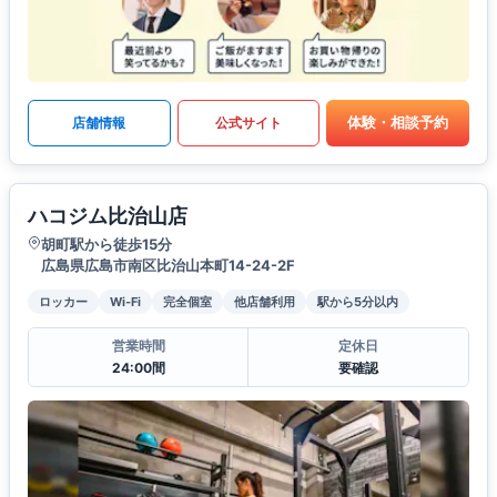
体験・相談予約
店舗情報
公式サイト
ハコジム比治山店
胡町駅から徒歩15分
広島県広島市南区比治山本町14-24-2F
ロッカー
Wi-Fi
完全個室
他店舗利用
駅から5分以内
営業時間
定休日
24:00間
要確認