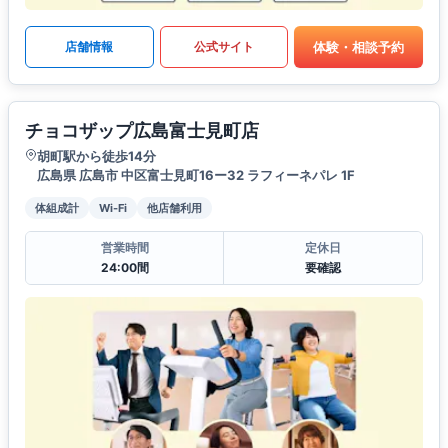
体験・相談予約
店舗情報
公式サイト
チョコザップ広島富士見町店
胡町駅から徒歩14分
広島県 広島市 中区富士見町16ー32 ラフィーネパレ 1F
体組成計
Wi-Fi
他店舗利用
営業時間
定休日
24:00間
要確認