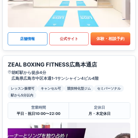
体験・相談予約
店舗情報
公式サイト
ZEAL BOXING FITNESS広島本通店
胡町駅から徒歩4分
広島県広島市中区本通1-1サンシャイン4ビル4階
レッスン振替可
キャンセル可
競技特化型ジム
セミパーソナル
駅から5分以内
営業時間
定休日
平日・祝日10:00〜22:00
月・木定休日