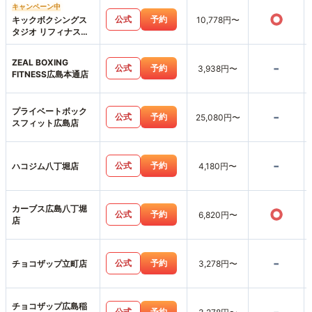
キャンペーン中
○
公式
予約
キックボクシングス
10,778円〜
タジオ リフィナス広
島八丁堀店
ZEAL BOXING
-
公式
予約
3,938円〜
FITNESS広島本通店
プライベートボック
-
公式
予約
25,080円〜
スフィット広島店
-
公式
予約
ハコジム八丁堀店
4,180円〜
カーブス広島八丁堀
○
公式
予約
6,820円〜
店
-
公式
予約
チョコザップ立町店
3,278円〜
チョコザップ広島稲
公式
予約