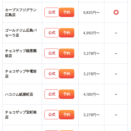
カーブスフジグラン
○
公式
予約
6,820円〜
広島店
ゴールドジム広島パ
-
公式
予約
4,950円〜
セーラ店
チョコザップ縮景園
-
公式
予約
3,278円〜
前店
チョコザップ中電前
-
公式
予約
3,278円〜
店
-
公式
予約
ハコジム紙屋町店
4,180円〜
チョコザップ宝町南
-
公式
予約
3,278円〜
店