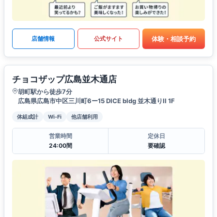
体験・相談予約
店舗情報
公式サイト
チョコザップ広島並木通店
胡町駅から徒歩7分
広島県広島市中区三川町6ー15 DICE bldg 並木通りII 1F
体組成計
Wi-Fi
他店舗利用
営業時間
定休日
24:00間
要確認