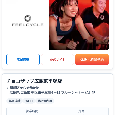
体験・相談予約
店舗情報
公式サイト
チョコザップ広島東平塚店
胡町駅から徒歩9分
広島県 広島市 中区東平塚町4ー12 ブルーシャトービル 1F
体組成計
Wi-Fi
他店舗利用
営業時間
定休日