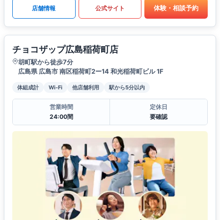
体験・相談予約
店舗情報
公式サイト
チョコザップ広島稲荷町店
胡町駅から徒歩7分
広島県 広島市 南区稲荷町2ー14 和光稲荷町ビル 1F
体組成計
Wi-Fi
他店舗利用
駅から5分以内
営業時間
定休日
24:00間
要確認