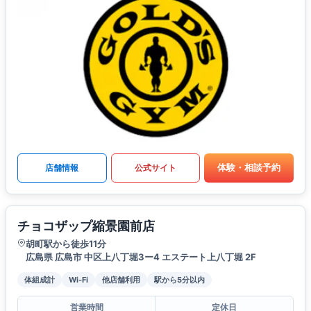
体験・相談予約
店舗情報
公式サイト
チョコザップ縮景園前店
胡町駅から徒歩11分
広島県 広島市 中区上八丁堀3ー4 エステート上八丁堀 2F
体組成計
Wi-Fi
他店舗利用
駅から5分以内
営業時間
定休日