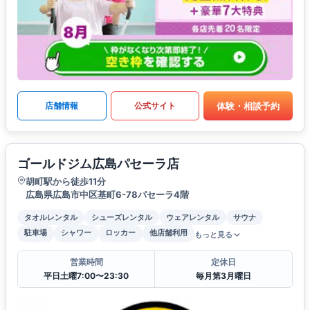
体験・相談予約
店舗情報
公式サイト
ゴールドジム広島パセーラ店
胡町駅から徒歩11分
広島県広島市中区基町6-78パセーラ4階
タオルレンタル
シューズレンタル
ウェアレンタル
サウナ
駐車場
シャワー
ロッカー
他店舗利用
もっと見る
営業時間
定休日
平日土曜7:00〜23:30
毎月第3月曜日