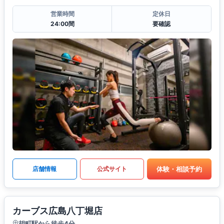
営業時間
定休日
24:00間
要確認
体験・相談予約
店舗情報
公式サイト
カーブス広島八丁堀店
胡町駅から徒歩4分