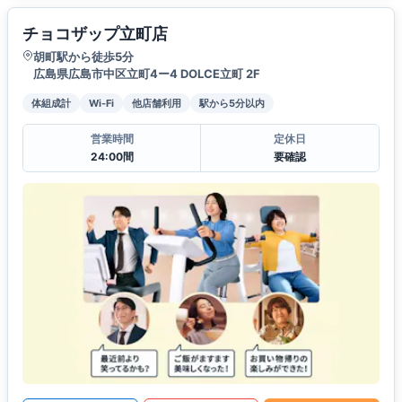
チョコザップ立町店
胡町駅から徒歩5分
広島県広島市中区立町4ー4 DOLCE立町 2F
体組成計
Wi-Fi
他店舗利用
駅から5分以内
営業時間
定休日
24:00間
要確認