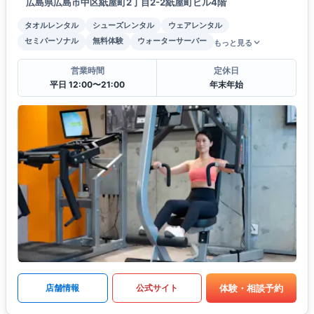
広島県広島市中区紙屋町2丁目2-2紙屋町ビル4階
タオルレンタル
シューズレンタル
ウェアレンタル
セミパーソナル
無料体験
ウォーターサーバー
もっと見る
営業時間
定休日
平日 12:00〜21:00
年末年始
体験・相談予約
店舗情報
公式サイト