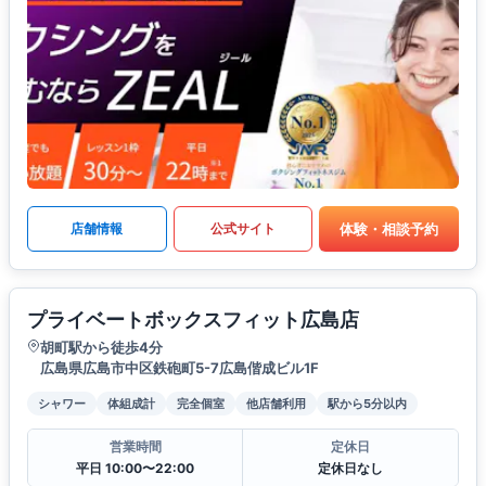
体験・相談予約
店舗情報
公式サイト
プライベートボックスフィット広島店
胡町駅から徒歩4分
広島県広島市中区鉄砲町5-7広島偕成ビル1F
シャワー
体組成計
完全個室
他店舗利用
駅から5分以内
営業時間
定休日
平日 10:00〜22:00
定休日なし