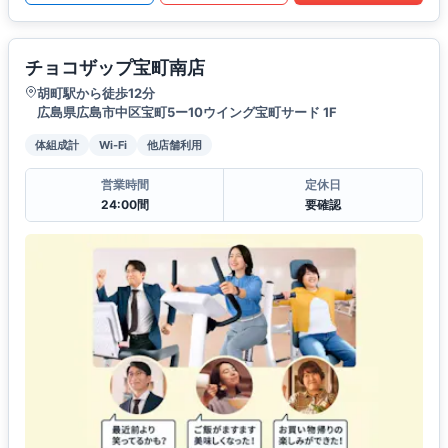
チョコザップ宝町南店
胡町駅から徒歩12分
広島県広島市中区宝町5ー10ウイング宝町サード 1F
体組成計
Wi-Fi
他店舗利用
営業時間
定休日
24:00間
要確認