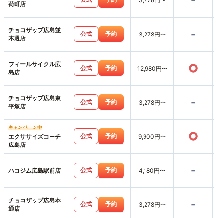
-
3,278円〜
荷町店
チョコザップ広島並
-
公式
予約
3,278円〜
木通店
フィールサイクル広
○
公式
予約
12,980円〜
島店
チョコザップ広島東
-
公式
予約
3,278円〜
平塚店
キャンペーン中
○
公式
予約
エクササイズコーチ
9,900円〜
広島店
-
公式
予約
ハコジム広島駅前店
4,180円〜
チョコザップ広島本
-
公式
予約
3,278円〜
通店