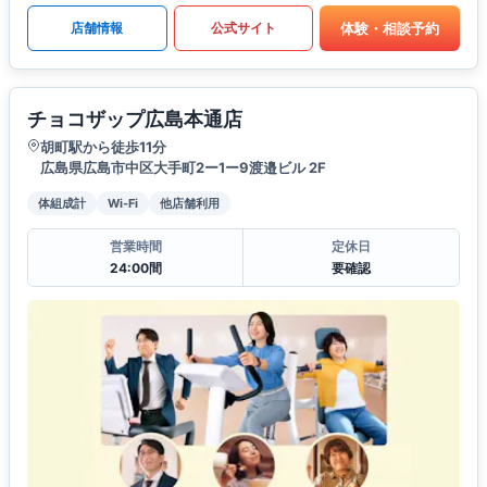
体験・相談予約
店舗情報
公式サイト
チョコザップ広島本通店
胡町駅から徒歩11分
広島県広島市中区大手町2ー1ー9渡邉ビル 2F
体組成計
Wi-Fi
他店舗利用
営業時間
定休日
24:00間
要確認