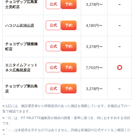
チョコザップ広島富
-
公式
予約
3,278円〜
士見町店
-
公式
予約
ハコジム比治山店
4,180円〜
チョコザップ猿猴橋
-
公式
予約
3,278円〜
町店
エニタイムフィット
○
公式
予約
7,700円〜
ネス広島段原店
チョコザップ東白島
-
公式
予約
3,278円〜
店
※上記には、施設運営者から情報提供のあった施設を掲載しています。全施設は下の一
覧で確認できます。
※「○」は、FIT PALETTE編集部が独自の調査・基準に基づき、特におすすめする項目
です。
※「－」は未提供を示すものではありません。詳細は各施設の公式サイトをご確認くだ