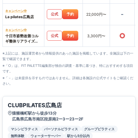
キャンペーン中
-
公式
予約
22,000円〜
La pilates広島店
キャンペーン中
○
公式
予約
十日市姿勢改善コル
3,300円〜
ギ整体リアライズ
【パーソナルジムリ
アライズ】LIARAISE
※上記には、施設運営者から情報提供のあった施設を掲載しています。全施設は下の一
覧で確認できます。
※「○」は、FIT PALETTE編集部が独自の調査・基準に基づき、特におすすめする項目
です。
※「－」は未提供を示すものではありません。詳細は各施設の公式サイトをご確認くだ
さい。
CLUBPILATES広島店
猿猴橋町駅から徒歩13分
広島県広島市南区段原南2ー3ー23ー2F
マシンピラティス
パーソナルピラティス
グループピラティス
無料体験
ウォーターサーバー
駅から5分以内