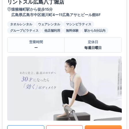
リントスル広島八丁堀店
猿猴橋町駅から徒歩15分
広島県広島市中区堀川町4ー11広島アサヒビール館8F
タオルレンタル
ウェアレンタル
マシンピラティス
グループピラティス
他店舗利用
無料体験
駅から5分以内
営業時間
定休日
ー
毎週日曜日