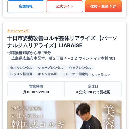
体験・相談予約
店舗情報
公式サイト
キャンペーン中
十日市姿勢改善コルギ整体リアライズ 【パーソ
ナルジムリアライズ】LIARAISE
猿猴橋町駅から車で5分
広島県広島市中区本川町２丁目４−２２ ウィンディア本川 101
タオルレンタル
シューズレンタル
ウェアレンタル
レッスン振替可
キャンセル可
トレーナー固定制
もっと見る
営業時間
定休日
月 8:00〜22:00
※公式LINEにて要確認