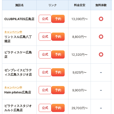
施設名
リンク
料金目安
無料体験
○
公式
予約
CLUBPILATES広島店
13,090円〜
キャンペーン中
○
公式
予約
リントスル広島八丁
8,800円〜
堀店
ピラティスケー広島
○
公式
予約
12,320円〜
店
ゼンプレイスピラテ
-
公式
予約
9,625円〜
ィス広島スタジオ店
キャンペーン中
-
公式
予約
9,900円〜
Hain pilates広島店
ピラティススタジオ
-
公式
予約
29,700円〜
ルルト広島店