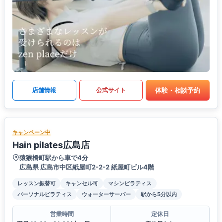
体験・相談予約
店舗情報
公式サイト
キャンペーン中
Hain pilates広島店
猿猴橋町駅から車で4分
広島県 広島市中区紙屋町2-2-2 紙屋町ビル4階
レッスン振替可
キャンセル可
マシンピラティス
パーソナルピラティス
ウォーターサーバー
駅から5分以内
営業時間
定休日