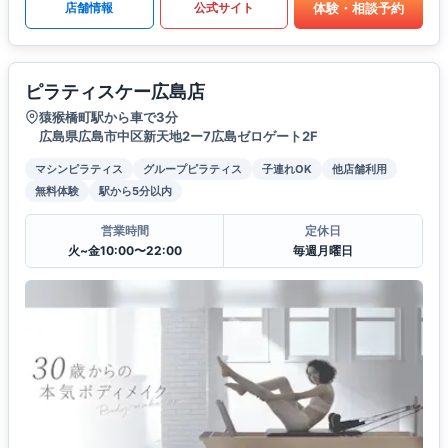
体験・相談予約
店舗情報
公式サイト
ピラティスケー広島店
猿猴橋町駅から車で3分
広島県広島市中区新天地2ー7広島ゼロゲート2F
マシンピラティス
グループピラティス
子連れOK
他店舗利用
無料体験
駅から5分以内
営業時間
定休日
火~金10:00〜22:00
毎週月曜日