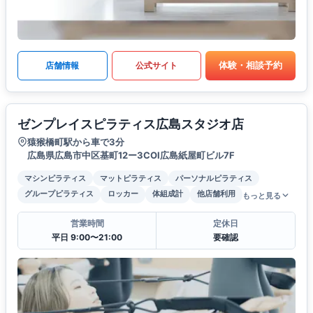
体験・相談予約
店舗情報
公式サイト
ゼンプレイスピラティス広島スタジオ店
猿猴橋町駅から車で3分
広島県広島市中区基町12ー3COI広島紙屋町ビル7F
マシンピラティス
マットピラティス
パーソナルピラティス
グループピラティス
ロッカー
体組成計
他店舗利用
もっと見る
営業時間
定休日
平日 9:00〜21:00
要確認