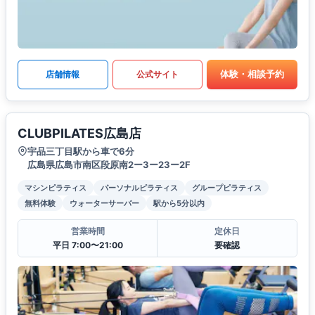
体験・相談予約
店舗情報
公式サイト
CLUBPILATES広島店
宇品三丁目駅から車で6分
広島県広島市南区段原南2ー3ー23ー2F
マシンピラティス
パーソナルピラティス
グループピラティス
無料体験
ウォーターサーバー
駅から5分以内
営業時間
定休日
平日 7:00〜21:00
要確認