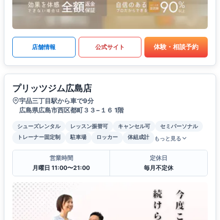
体験・相談予約
店舗情報
公式サイト
プリッツジム広島店
宇品三丁目駅から車で9分
広島県広島市西区都町３３−１６ 1階
シューズレンタル
レッスン振替可
キャンセル可
セミパーソナル
トレーナー固定制
駐車場
ロッカー
体組成計
もっと見る
営業時間
定休日
月曜日 11:00〜21:00
毎月不定休