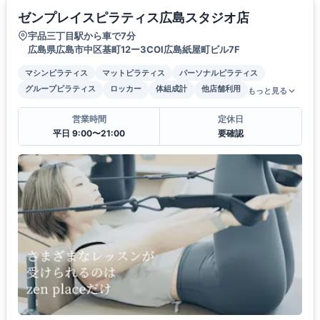
ゼンプレイスピラティス広島スタジオ店
宇品三丁目駅から車で7分
広島県広島市中区基町12ー3COI広島紙屋町ビル7F
マシンピラティス
マットピラティス
パーソナルピラティス
グループピラティス
ロッカー
体組成計
他店舗利用
もっと見る
営業時間
定休日
平日 9:00〜21:00
要確認