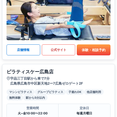
体験・相談予約
店舗情報
公式サイト
ピラティスケー広島店
宇品三丁目駅から車で7分
広島県広島市中区新天地2ー7広島ゼロゲート2F
マシンピラティス
グループピラティス
子連れOK
他店舗利用
無料体験
駅から5分以内
営業時間
定休日
火~金10:00〜22:00
毎週月曜日