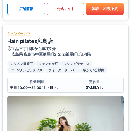
体験・相談予約
店舗情報
公式サイト
キャンペーン中
Hain pilates広島店
宇品三丁目駅から車で7分
広島県 広島市中区紙屋町2-2-2 紙屋町ビル4階
レッスン振替可
キャンセル可
マシンピラティス
パーソナルピラティス
ウォーターサーバー
駅から5分以内
営業時間
定休日
平日 10:00〜21:00/土・日・祝10:00〜19:00
定休日なし