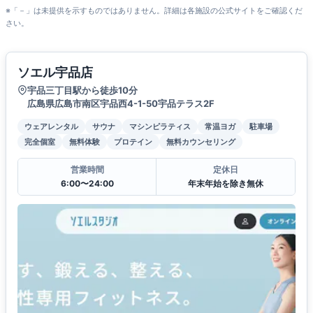
※「－」は未提供を示すものではありません。詳細は各施設の公式サイトをご確認くだ
さい。
ソエル宇品店
宇品三丁目駅から徒歩10分
広島県広島市南区宇品西4-1-50宇品テラス2F
ウェアレンタル
サウナ
マシンピラティス
常温ヨガ
駐車場
完全個室
無料体験
プロテイン
無料カウンセリング
営業時間
定休日
6:00〜24:00
年末年始を除き無休