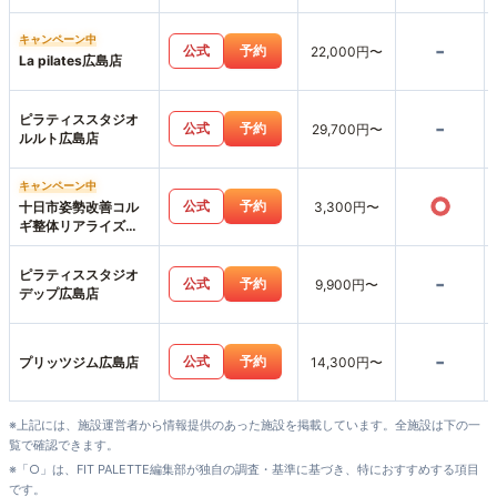
キャンペーン中
-
公式
予約
22,000円〜
La pilates広島店
ピラティススタジオ
-
公式
予約
29,700円〜
ルルト広島店
キャンペーン中
○
公式
予約
十日市姿勢改善コル
3,300円〜
ギ整体リアライズ
【パーソナルジムリ
アライズ】LIARAISE
ピラティススタジオ
-
公式
予約
9,900円〜
デップ広島店
-
公式
予約
プリッツジム広島店
14,300円〜
※上記には、施設運営者から情報提供のあった施設を掲載しています。全施設は下の一
覧で確認できます。
※「○」は、FIT PALETTE編集部が独自の調査・基準に基づき、特におすすめする項目
です。