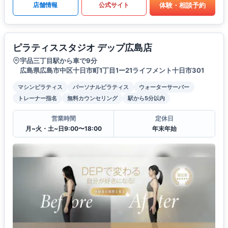
体験・相談予約
店舗情報
公式サイト
ピラティススタジオ デップ広島店
宇品三丁目駅から車で9分
広島県広島市中区十日市町1丁目1ー21ライフメント十日市301
マシンピラティス
パーソナルピラティス
ウォーターサーバー
トレーナー指名
無料カウンセリング
駅から5分以内
営業時間
定休日
月~火・土~日9:00〜18:00
年末年始