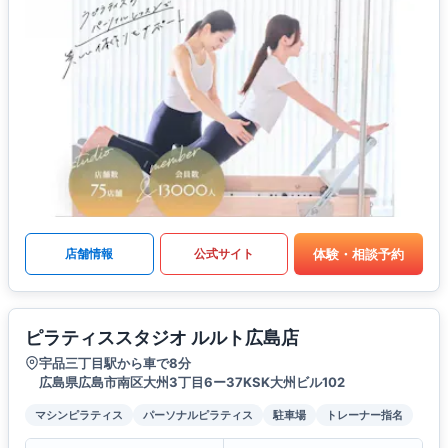
体験・相談予約
店舗情報
公式サイト
ピラティススタジオ ルルト広島店
宇品三丁目駅から車で8分
広島県広島市南区大州3丁目6ー37KSK大州ビル102
マシンピラティス
パーソナルピラティス
駐車場
トレーナー指名