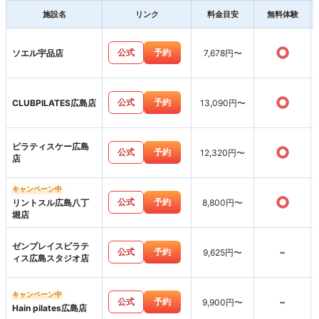
施設名
リンク
料金目安
無料体験
○
公式
予約
ソエル宇品店
7,678円〜
○
公式
予約
CLUBPILATES広島店
13,090円〜
ピラティスケー広島
○
公式
予約
12,320円〜
店
キャンペーン中
○
公式
予約
リントスル広島八丁
8,800円〜
堀店
ゼンプレイスピラテ
-
公式
予約
9,625円〜
ィス広島スタジオ店
キャンペーン中
-
公式
予約
9,900円〜
Hain pilates広島店