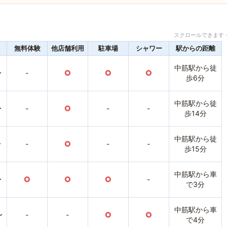
スクロールできます 
無料体験
他店舗利用
駐車場
シャワー
駅からの距離
中筋駅から徒
〜
-
○
○
○
歩6分
中筋駅から徒
〜
-
○
-
-
歩14分
中筋駅から徒
〜
-
○
-
-
歩15分
中筋駅から車
〜
○
○
○
-
で3分
中筋駅から車
〜
-
-
○
○
で4分