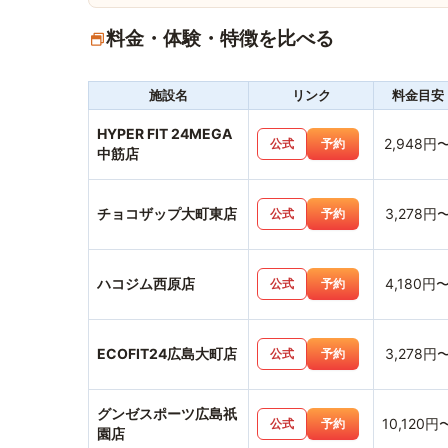
料金・体験・特徴を比べる
施設名
リンク
料金目安
HYPER FIT 24MEGA
2,948円
公式
予約
中筋店
チョコザップ大町東店
3,278円
公式
予約
ハコジム西原店
4,180円
公式
予約
ECOFIT24広島大町店
3,278円
公式
予約
グンゼスポーツ広島祇
10,120円
公式
予約
園店