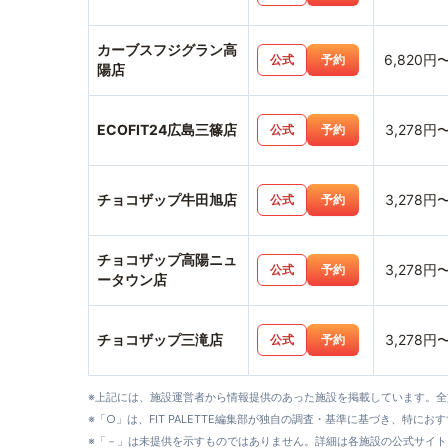
カーブスフジグラン高
6,820円
公式
予約
陽店
ECOFIT24広島三篠店
3,278円
公式
予約
チョコザップ牛田旭店
3,278円
公式
予約
チョコザップ高陽ニュ
3,278円
公式
予約
ータウン店
チョコザップ三滝店
3,278円
公式
予約
※上記には、施設運営者から情報提供のあった施設を掲載しています。
※「○」は、FIT PALETTE編集部が独自の調査・基準に基づき、特にお
※「－」は未提供を示すものではありません。詳細は各施設の公式サイト