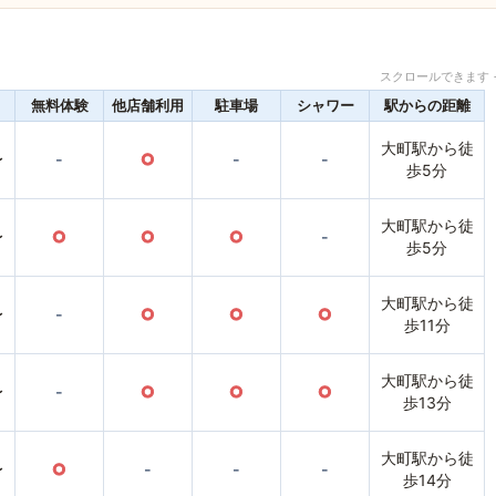
スクロールできます 
無料体験
他店舗利用
駐車場
シャワー
駅からの距離
大町駅から徒
〜
-
○
-
-
歩5分
大町駅から徒
〜
○
○
○
-
歩5分
大町駅から徒
〜
-
○
○
○
歩11分
大町駅から徒
〜
-
○
○
○
歩13分
大町駅から徒
〜
○
-
-
-
歩14分