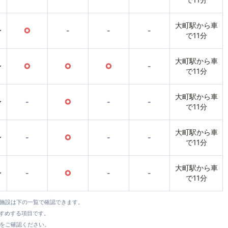
大町駅から車
〜
○
-
-
-
で11分
大町駅から車
〜
○
○
○
-
で11分
大町駅から車
〜
-
○
-
-
で11分
大町駅から車
〜
-
○
-
-
で11分
大町駅から車
〜
-
○
-
-
で11分
全施設は下の一覧で確認できます。
すすめする項目です。
をご確認ください。